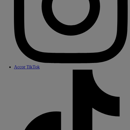
Accor TikTok