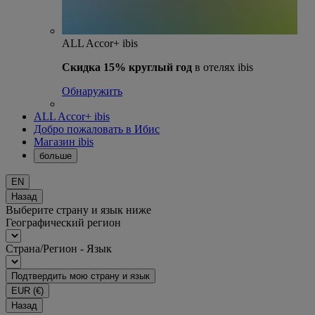
ALL Accor+ ibis
Скидка 15% круглый год
в отелях ibis
Обнаружить
ALL Accor+ ibis
Добро пожаловать в Ибис
Магазин ibis
больше
EN
Назад
Выберите страну и язык ниже
Географический регион
Страна/Регион - Язык
Подтвердить мою страну и язык
EUR
(€)
Назад