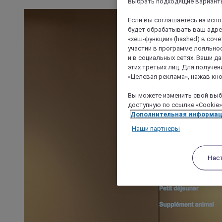
выбрать подходящие варианты
Если вы соглашаетесь на исп
будет обрабатывать ваш адрес
«хеш-функции» (hashed) в соч
участии в программе лояльнос
и в социальных сетях. Ваши 
этих третьих лиц. Для получ
«Целевая реклама», нажав кно
Вы можете изменить свой выбо
доступную по ссылке «Cookie»
Дополнительная информа
Наши партнеры
Нас