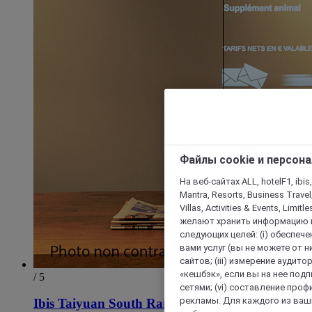
Файлы cookie и персон
На веб-сайтах ALL, hotelF1, ibis,
Mantra, Resorts, Business Travel
Villas, Activities & Events, Limit
желают хранить информацию н
следующих целей: (i) обеспе
вами услуг (вы не можете от н
сайтов; (iii) измерение аудит
«кешбэк», если вы на нее под
/ 5
сетями; (vi) составление про
рекламы. Для каждого из ваши
Ibis Taiyuan South Railway Station Hotel