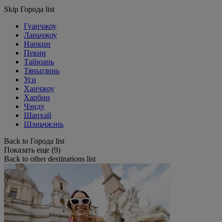
Skip Города list
Гуанчжоу
Ланьчжоу
Нанкин
Пекин
Тайюань
Тяньцзинь
Уси
Ханчжоу
Харбин
Чэнду
Шанхай
Шэньчжэнь
Back to Города list
Показать еще (9)
Back to other destinations list