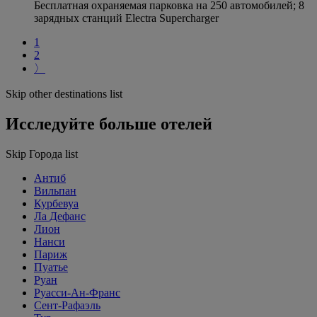
Бесплатная охраняемая парковка на 250 автомобилей; 8
зарядных станций Electra Supercharger
1
2
〉
Skip other destinations list
Исследуйте больше отелей
Skip Города list
Антиб
Вильпан
Курбевуа
Ла Дефанс
Лион
Нанси
Париж
Пуатье
Руан
Руасси-Ан-Франс
Сент-Рафаэль