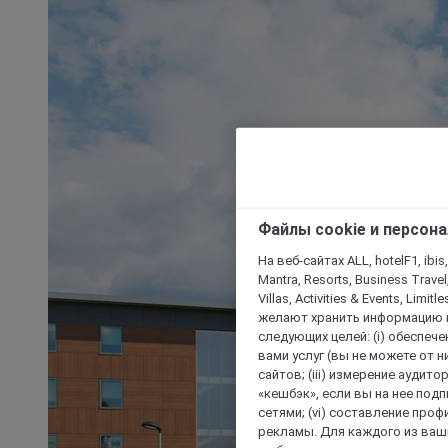
Файлы cookie и персон
На веб-сайтах ALL, hotelF1, ibis,
Mantra, Resorts, Business Travel
Villas, Activities & Events, Limit
желают хранить информацию н
следующих целей: (i) обеспе
вами услуг (вы не можете от н
сайтов; (iii) измерение аудит
«кешбэк», если вы на нее под
сетями; (vi) составление про
рекламы. Для каждого из ваши