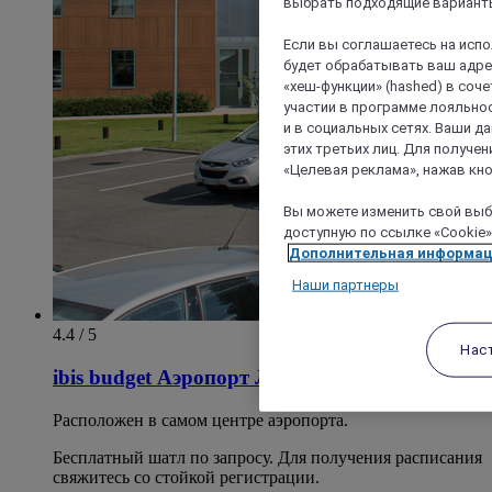
выбрать подходящие варианты
Если вы соглашаетесь на исп
будет обрабатывать ваш адрес
«хеш-функции» (hashed) в соч
участии в программе лояльнос
и в социальных сетях. Ваши 
этих третьих лиц. Для получ
«Целевая реклама», нажав кно
Вы можете изменить свой выбо
доступную по ссылке «Cookie»
Дополнительная информа
Наши партнеры
4.4 / 5
Нас
ibis budget Аэропорт Лион Сент-Экзюпери
Расположен в самом центре аэропорта.
Бесплатный шатл по запросу. Для получения расписания
свяжитесь со стойкой регистрации.