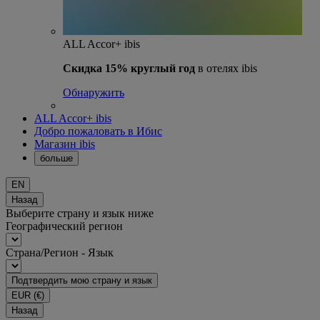
ALL Accor+ ibis
Скидка 15% круглый год
в отелях ibis
Обнаружить
ALL Accor+ ibis
Добро пожаловать в Ибис
Магазин ibis
больше
EN
Назад
Выберите страну и язык ниже
Географический регион
Страна/Регион - Язык
Подтвердить мою страну и язык
EUR
(€)
Назад