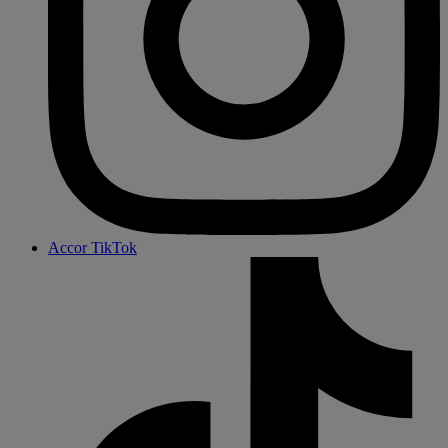
Accor TikTok