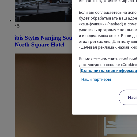
выбрать подходящие варианты
Если вы соглашаетесь на исп
будет обрабатывать ваш адрес
«хеш-функции» (hashed) в соч
/ 5
участии в программе лояльнос
и в социальных сетях. Ваши 
ibis Styles Nanjing South Railway Station
этих третьих лиц. Для получ
North Square Hotel
«Целевая реклама», нажав кно
Вы можете изменить свой выбо
доступную по ссылке «Cookie»
Дополнительная информа
Наши партнеры
Нас