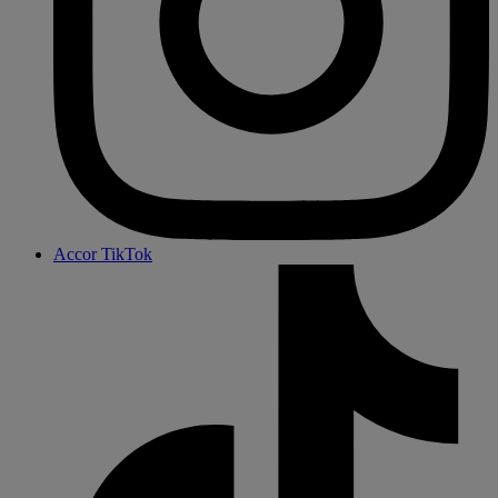
Accor TikTok