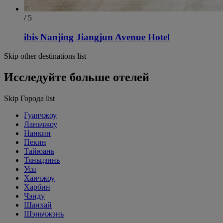
/ 5
ibis Nanjing Jiangjun Avenue Hotel
Skip other destinations list
Исследуйте больше отелей
Skip Города list
Гуанчжоу
Ланьчжоу
Нанкин
Пекин
Тайюань
Тяньцзинь
Уси
Ханчжоу
Харбин
Чэнду
Шанхай
Шэньчжэнь