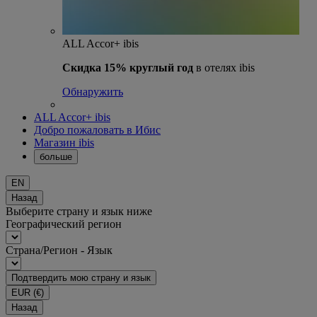
ALL Accor+ ibis
Скидка 15% круглый год
в отелях ibis
Обнаружить
ALL Accor+ ibis
Добро пожаловать в Ибис
Магазин ibis
больше
EN
Назад
Выберите страну и язык ниже
Географический регион
Страна/Регион - Язык
Подтвердить мою страну и язык
EUR
(€)
Назад