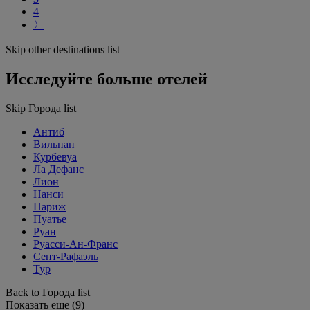
4
〉
Skip other destinations list
Исследуйте больше отелей
Skip Города list
Антиб
Вильпан
Курбевуа
Ла Дефанс
Лион
Нанси
Париж
Пуатье
Руан
Руасси-Ан-Франс
Сент-Рафаэль
Тур
Back to Города list
Показать еще (9)