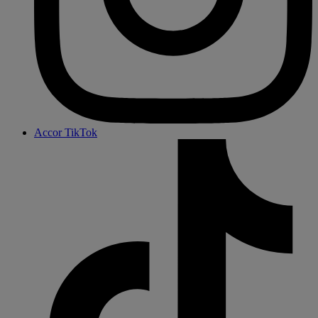
Accor TikTok