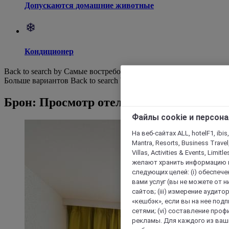
Допускаются домашние животные
Кондиционер
Back to search by Самые востребованные
Больше вариантов
Back to search by categories
Брон: Просмотр отелей
Файлы cookie и персон
На веб-сайтах ALL, hotelF1, ibis,
Mantra, Resorts, Business Travel
Villas, Activities & Events, Limit
желают хранить информацию н
следующих целей: (i) обеспе
вами услуг (вы не можете от н
сайтов; (iii) измерение аудит
«кешбэк», если вы на нее под
сетями; (vi) составление про
рекламы. Для каждого из ваши