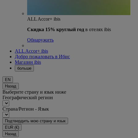
ALL Accor+ ibis
Скидка 15% круглый год
в отелях ibis
Обнаружить
ALL Accor+ ibis
Добро пожаловать в Ибис
Магазин ibis
больше
EN
Назад
Выберите страну и язык ниже
Географический регион
Страна/Регион - Язык
Подтвердить мою страну и язык
EUR
(€)
Назад