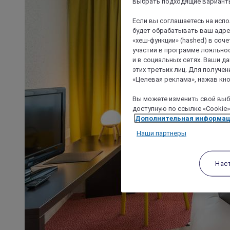
выбрать подходящие варианты
Если вы соглашаетесь на исп
будет обрабатывать ваш адрес
«хеш-функции» (hashed) в соч
участии в программе лояльнос
и в социальных сетях. Ваши 
этих третьих лиц. Для получ
«Целевая реклама», нажав кно
Вы можете изменить свой выбо
доступную по ссылке «Cookie»
Дополнительная информа
Наши партнеры
Нас