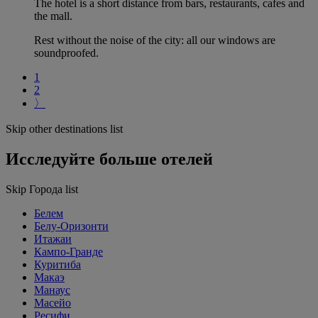
The hotel is a short distance from bars, restaurants, cafes and
the mall.
Rest without the noise of the city: all our windows are
soundproofed.
1
2
〉
Skip other destinations list
Исследуйте больше отелей
Skip Города list
Белем
Белу-Оризонти
Итажаи
Кампо-Гранде
Куритиба
Макаэ
Манаус
Масейо
Ресифи