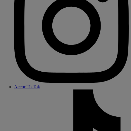
Accor TikTok