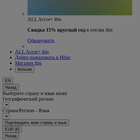
ALL Accor+ ibis
Скидка 15% круглый год
в отелях ibis
Обнаружить
ALL Accor+ ibis
Добро пожаловать в Ибис
Магазин ibis
больше
EN
Назад
Выберите страну и язык ниже
Географический регион
Страна/Регион - Язык
Подтвердить мою страну и язык
EUR
(€)
Назад