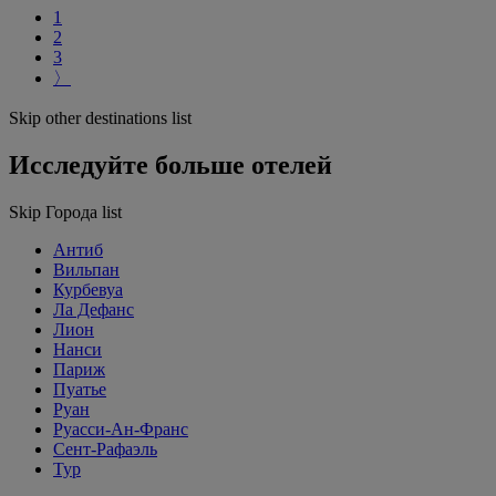
1
2
3
〉
Skip other destinations list
Исследуйте больше отелей
Skip Города list
Антиб
Вильпан
Курбевуа
Ла Дефанс
Лион
Нанси
Париж
Пуатье
Руан
Руасси-Ан-Франс
Сент-Рафаэль
Тур