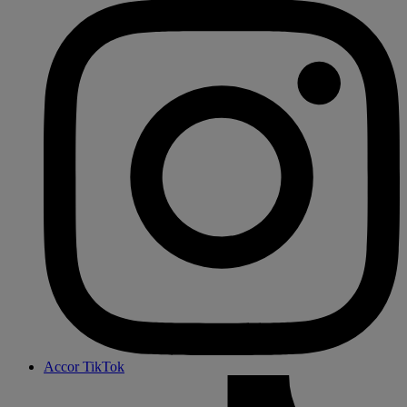
Accor TikTok