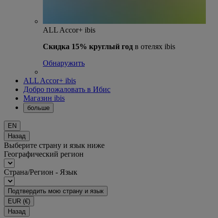
ALL Accor+ ibis
Скидка 15% круглый год
в отелях ibis
Обнаружить
ALL Accor+ ibis
Добро пожаловать в Ибис
Магазин ibis
больше
EN
Назад
Выберите страну и язык ниже
Географический регион
Страна/Регион - Язык
Подтвердить мою страну и язык
EUR
(€)
Назад