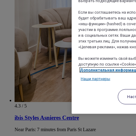
выбрать подходящие варианты
Если вы соглашаетесь на исп
будет обрабатывать ваш адрес
«хеш-функции» (hashed) в соч
участии в программе лояльнос
и в социальных сетях. Ваши 
этих третьих лиц. Для получ
«Целевая реклама», нажав кно
Вы можете изменить свой выбо
доступную по ссылке «Cookie»
Дополнительная информа
Наши партнеры
Нас
4.3 / 5
ibis Styles Asnieres Centre
Near Paris: 7 minutes from Paris St Lazare