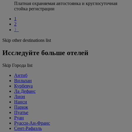
Платная охраняемая автостоянка и круглосуточная
стойка регистрации
1
2
〉
Skip other destinations list
Исследуйте больше отелей
Skip Города list
Антиб
Вильпан
Курбевуа
Ла Дефанс
Лион
Нанси
Париж
Пуатье
Руан
Руасси-Ан-Франс
Сент-Рафаэль