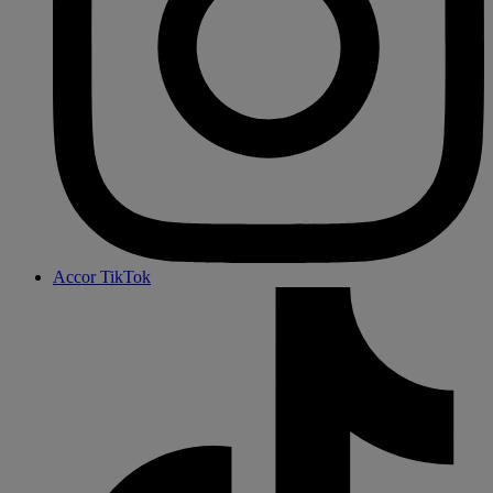
Accor TikTok