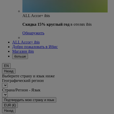
ALL Accor+ ibis
Скидка 15% круглый год
в отелях ibis
Обнаружить
ALL Accor+ ibis
Добро пожаловать в Ибис
Магазин ibis
больше
EN
Назад
Выберите страну и язык ниже
Географический регион
Страна/Регион - Язык
Подтвердить мою страну и язык
EUR
(€)
Назад