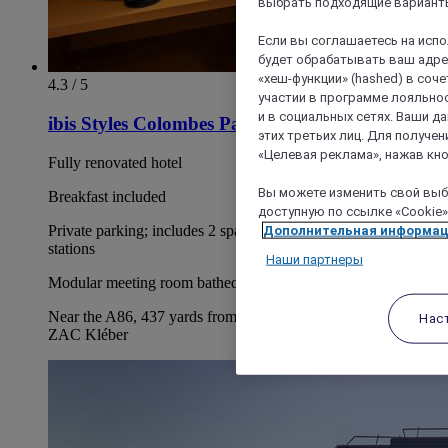
выбрать подходящие варианты
Если вы соглашаетесь на исп
будет обрабатывать ваш адрес
«хеш-функции» (hashed) в соч
4.3 / 5
участии в программе лояльнос
и в социальных сетях. Ваши 
ibis Styles Colombes Paris Ouest
этих третьих лиц. Для получ
«Целевая реклама», нажав кно
Fully renovated hotel
Вы можете изменить свой выбо
Breakfast included
доступную по ссылке «Cookie»
Private parking; includes 2 spaces with electric charging
Дополнительная информа
stations
Наши партнеры
Modular meeting room bathed in natural light
Near the A86, 437 yards from Le Stade station; in the heart of
Нас
ZAC Kléber