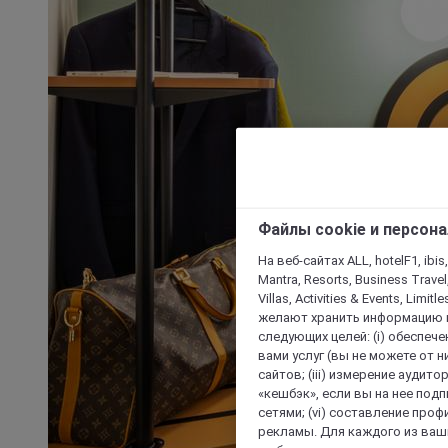
Файлы cookie и персон
На веб-сайтах ALL, hotelF1, ibis,
Mantra, Resorts, Business Travel
Villas, Activities & Events, Limit
желают хранить информацию н
следующих целей: (i) обеспе
вами услуг (вы не можете от н
сайтов; (iii) измерение аудит
«кешбэк», если вы на нее под
сетями; (vi) составление про
рекламы. Для каждого из ваши