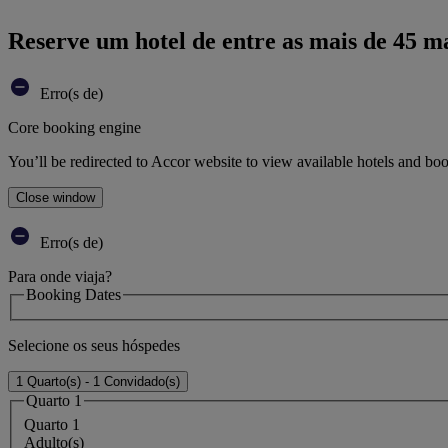
Reserve um hotel de entre as mais de 45 m
Erro(s de)
Core booking engine
You’ll be redirected to Accor website to view available hotels and bo
Close window
Erro(s de)
Para onde viaja?
Booking Dates
Selecione os seus hóspedes
1 Quarto(s) - 1 Convidado(s)
Quarto 1
Quarto 1
Adulto(s)