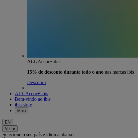
ALL Accor+ ibis
15% de desconto durante todo o ano
nas marcas ibis
Descobrir
ALL Accor+ ibis
Bem-vindo ao ibis
ibis store
Mais
EN
Voltar
Selecione o seu país e idioma abaixo