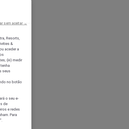
ar sem aceitar →
tra, Resorts,
vities &
ou aceder a
ços
s; (iii) medir
 tenha
os seus
s
cando no botão
ará o seu e-
os de
eiros e redes
nham. Para
".