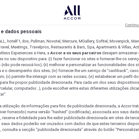
Continu
 e dados pessoais
LL, hotelF1, ibis, Pullman, Novotel, Mercure, MGallery, Sofitel, Movenpick, Man
ravel, Meetings, Travelpros, Restaurants & Bars, Spa, Apartments & Villas, Acti
mitless Experiences e Hera, a
Accor e os seus parceiros
desejam armazenar 
 no seu dispositivo para: (i) fazer funcionar os sites e fornecer-lhe os servi
 (não pode recusá-los); (ii) melhorar e personalizar as funcionalidades dos site
a e o desempenho dos sites; (iv) fornecer-lhe um serviço de "cashback", caso
m; (v) permitir-lhe interagir com as redes sociais; (vi) estabelecer um perfil d
 para lhe propor publicidade direcionada. Para cada um dos seus dispositivo
/celular, computador...), pode escolher entre estas diferentes utilizações cli
ar".
a utilização de informações para fins de publicidade direcionada, a Accor trat
 tiver fornecido) numa versão "hashed" (codificada), associada aos seus dad
 reserva e fidelidade para lhe exibir publicidade direcionada em sites de terc
s seus dados poderão ser cruzados com dados de que estes terceiros dispo
, consulte a secção "publicidade direcionada" através do botão "Personalizar