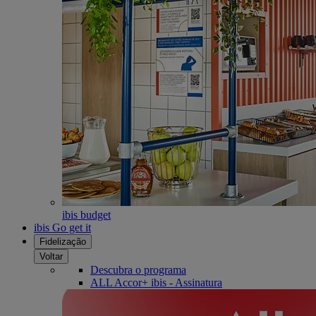
ibis budget
ibis Go get it
Fidelização
Voltar
Descubra o programa
ALL Accor+ ibis - Assinatura