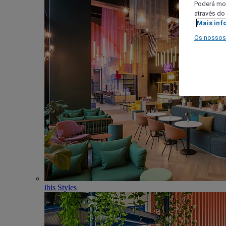
Poderá mod
através do
Mais inf
Os nossos
ibis Styles