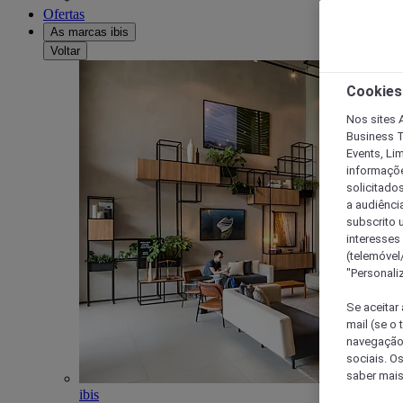
Ofertas
As marcas ibis
Voltar
Cookies
Nos sites A
Business T
Events, Li
informações
solicitados
a audiênci
subscrito u
interesses
(telemóvel
"Personaliz
Se aceitar 
mail (se o
navegação,
sociais. O
saber mais
ibis