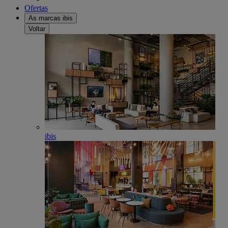
Ofertas
As marcas ibis
Voltar
ibis