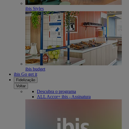
ibis Styles
ibis budget
ibis Go get it
Fidelização
Voltar
Descubra o programa
ALL Accor+ ibis - Assinatura