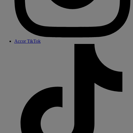
Accor TikTok