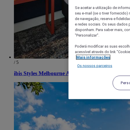
Se aceitar a utilização de inform
seu e-mail (se o tiver fornecid
de navegação, reserva e fidelidad
e redes sociais. Os seus dados
disponham. Para saber mais, con
"Personalizar".
Poderá modificar as suas escolh
acessível através do link "Cooki
Mais informações
/ 5
Os nossos parceiros
ibis Styles Melbourne Airport
Pers