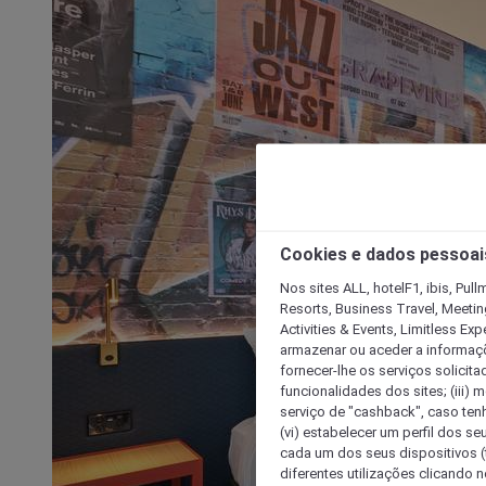
Cookies e dados pessoai
Nos sites ALL, hotelF1, ibis, Pul
Resorts, Business Travel, Meetin
Activities & Events, Limitless Ex
armazenar ou aceder a informaçõe
fornecer-lhe os serviços solicita
funcionalidades dos sites; (iii) 
serviço de "cashback", caso tenha
(vi) estabelecer um perfil dos se
cada um dos seus dispositivos (t
diferentes utilizações clicando n