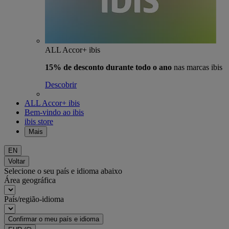
ALL Accor+ ibis
15% de desconto durante todo o ano
nas marcas ibis
Descobrir
ALL Accor+ ibis
Bem-vindo ao ibis
ibis store
Mais
EN
Voltar
Selecione o seu país e idioma abaixo
Área geográfica
País/região-idioma
Confirmar o meu país e idioma