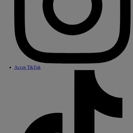
Accor TikTok