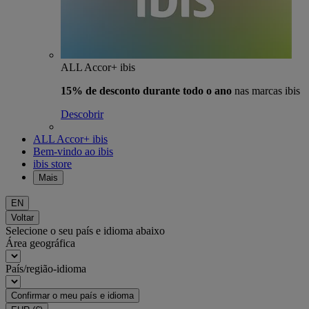
ALL Accor+ ibis
15% de desconto durante todo o ano
nas marcas ibis
Descobrir
ALL Accor+ ibis
Bem-vindo ao ibis
ibis store
Mais
EN
Voltar
Selecione o seu país e idioma abaixo
Área geográfica
País/região-idioma
Confirmar o meu país e idioma