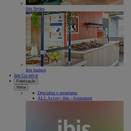
ibis Styles
ibis budget
ibis Go get it
Fidelização
Voltar
Descubra o programa
ALL Accor+ ibis - Assinatura