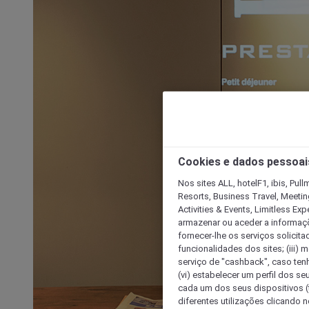
Cookies e dados pessoai
Nos sites ALL, hotelF1, ibis, Pul
Resorts, Business Travel, Meetin
Activities & Events, Limitless Ex
armazenar ou aceder a informaçõe
fornecer-lhe os serviços solicita
funcionalidades dos sites; (iii) 
serviço de "cashback", caso tenha
(vi) estabelecer um perfil dos se
cada um dos seus dispositivos (t
diferentes utilizações clicando n