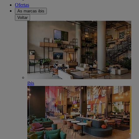
Ofertas
As marcas ibis
Voltar
ibis