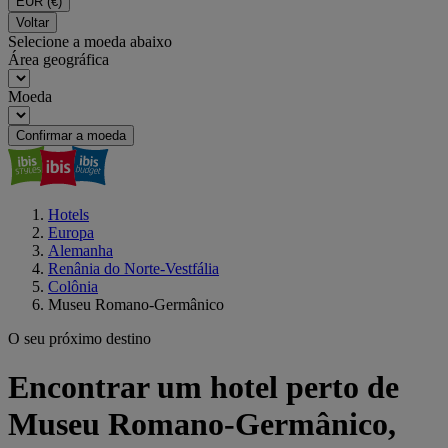
EUR
(€)
Voltar
Selecione a moeda abaixo
Área geográfica
Moeda
Confirmar a moeda
Hotels
Europa
Alemanha
Renânia do Norte-Vestfália
Colônia
Museu Romano-Germânico
O seu próximo destino
Encontrar um hotel perto de
Museu Romano-Germânico,