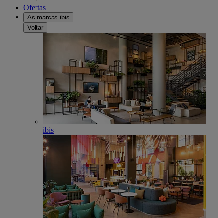
Ofertas
As marcas ibis
Voltar
ibis