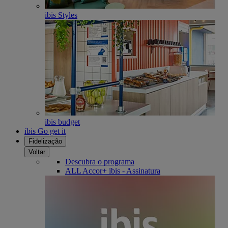
ibis Styles
ibis budget
ibis Go get it
Fidelização
Voltar
Descubra o programa
ALL Accor+ ibis - Assinatura