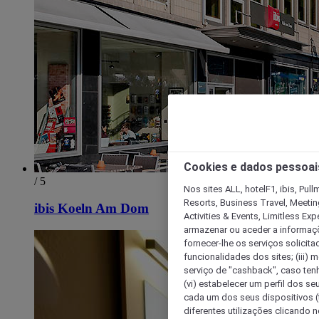
Cookies e dados pessoai
/ 5
Nos sites ALL, hotelF1, ibis, Pul
Resorts, Business Travel, Meetin
ibis Koeln Am Dom
Activities & Events, Limitless Ex
armazenar ou aceder a informaçõe
fornecer-lhe os serviços solicita
funcionalidades dos sites; (iii) 
serviço de "cashback", caso tenha
(vi) estabelecer um perfil dos se
cada um dos seus dispositivos (t
diferentes utilizações clicando n