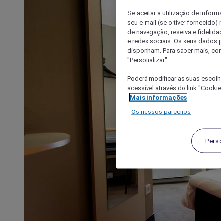
Se aceitar a utilização de inform
seu e-mail (se o tiver fornecid
de navegação, reserva e fidelidad
e redes sociais. Os seus dados
disponham. Para saber mais, con
"Personalizar".
Poderá modificar as suas escolh
acessível através do link "Cooki
Mais informações
Os nossos parceiros
Pers