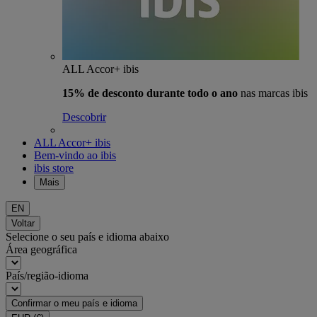
ALL Accor+ ibis
15% de desconto durante todo o ano
nas marcas ibis
Descobrir
ALL Accor+ ibis
Bem-vindo ao ibis
ibis store
Mais
EN
Voltar
Selecione o seu país e idioma abaixo
Área geográfica
País/região-idioma
Confirmar o meu país e idioma