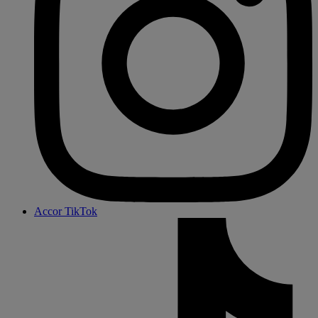
Accor TikTok