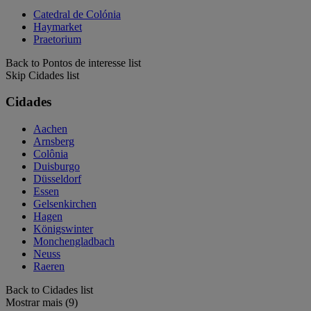
Catedral de Colónia
Haymarket
Praetorium
Back to Pontos de interesse list
Skip Cidades list
Cidades
Aachen
Arnsberg
Colônia
Duisburgo
Düsseldorf
Essen
Gelsenkirchen
Hagen
Königswinter
Monchengladbach
Neuss
Raeren
Back to Cidades list
Mostrar mais (9)