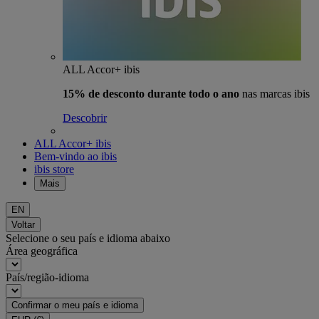
ALL Accor+ ibis
15% de desconto durante todo o ano
nas marcas ibis
Descobrir
ALL Accor+ ibis
Bem-vindo ao ibis
ibis store
Mais
EN
Voltar
Selecione o seu país e idioma abaixo
Área geográfica
País/região-idioma
Confirmar o meu país e idioma