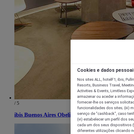
Cookies e dados pessoai
Nos sites ALL, hotelF1, ibis, Pul
Resorts, Business Travel, Meetin
Activities & Events, Limitless Ex
armazenar ou aceder a informaçõe
fornecer-lhe os serviços solicita
/ 5
funcionalidades dos sites; (iii) 
serviço de "cashback", caso tenha
ibis Buenos Aires Obelisco
(vi) estabelecer um perfil dos se
cada um dos seus dispositivos (t
diferentes utilizações clicando n