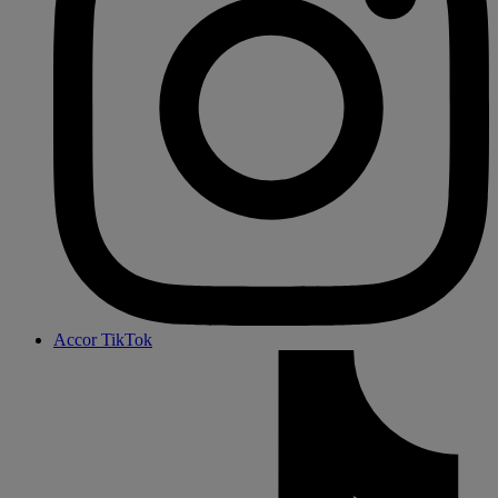
Accor TikTok