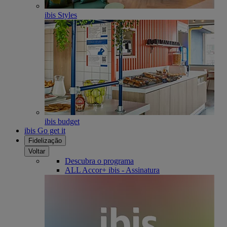
ibis Styles
ibis budget
ibis Go get it
Fidelização
Voltar
Descubra o programa
ALL Accor+ ibis - Assinatura