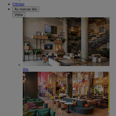
Ofertas
As marcas ibis
Voltar
ibis