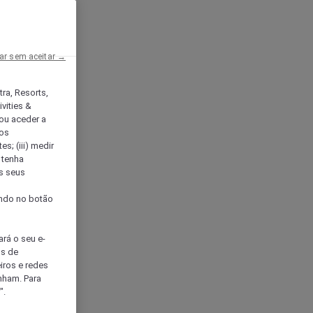
ar sem aceitar →
tra, Resorts,
vities &
ou aceder a
ços
s; (iii) medir
 tenha
os seus
s
cando no botão
ará o seu e-
os de
eiros e redes
nham. Para
".