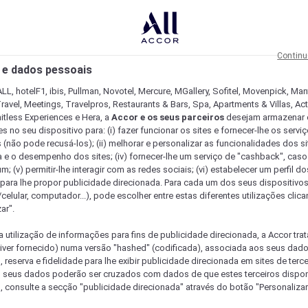
Continu
 e dados pessoais
LL, hotelF1, ibis, Pullman, Novotel, Mercure, MGallery, Sofitel, Movenpick, Man
ravel, Meetings, Travelpros, Restaurants & Bars, Spa, Apartments & Villas, Acti
mitless Experiences e Hera, a
Accor e os seus parceiros
desejam armazenar 
 no seu dispositivo para: (i) fazer funcionar os sites e fornecer-lhe os servi
 (não pode recusá-los); (ii) melhorar e personalizar as funcionalidades dos site
a e o desempenho dos sites; (iv) fornecer-lhe um serviço de "cashback", caso
m; (v) permitir-lhe interagir com as redes sociais; (vi) estabelecer um perfil d
 para lhe propor publicidade direcionada. Para cada um dos seus dispositivo
/celular, computador...), pode escolher entre estas diferentes utilizações cli
ar".
a utilização de informações para fins de publicidade direcionada, a Accor trat
 tiver fornecido) numa versão "hashed" (codificada), associada aos seus dad
 reserva e fidelidade para lhe exibir publicidade direcionada em sites de terc
s seus dados poderão ser cruzados com dados de que estes terceiros dispo
, consulte a secção "publicidade direcionada" através do botão "Personalizar