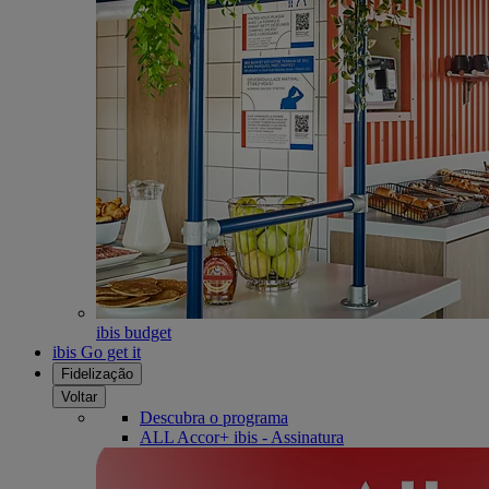
ibis budget
ibis Go get it
Fidelização
Voltar
Descubra o programa
ALL Accor+ ibis - Assinatura