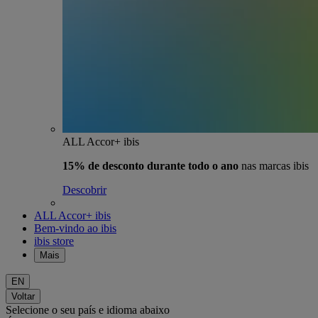
ALL Accor+ ibis
15% de desconto durante todo o ano
nas marcas ibis
Descobrir
ALL Accor+ ibis
Bem-vindo ao ibis
ibis store
Mais
EN
Voltar
Selecione o seu país e idioma abaixo