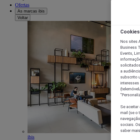
Ofertas
As marcas ibis
Voltar
Cookies
Nos sites A
Business T
Events, Li
informações
solicitados
a audiênci
subscrito u
interesses
(telemóvel
"Personaliz
Se aceitar 
mail (se o
navegação,
sociais. O
saber mais
ibis