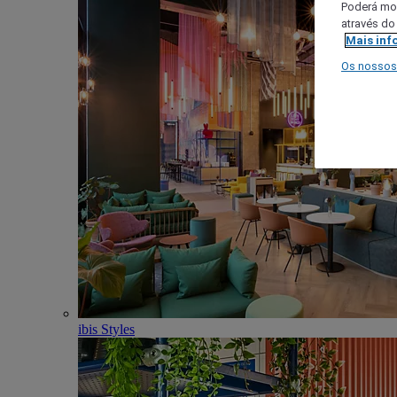
Poderá mod
através do
Mais inf
Os nossos
ibis Styles