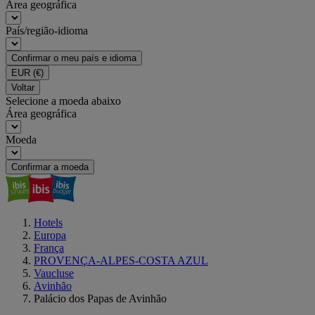
Área geográfica
País/região-idioma
Confirmar o meu país e idioma
EUR
(€)
Voltar
Selecione a moeda abaixo
Área geográfica
Moeda
Confirmar a moeda
Hotels
Europa
França
PROVENÇA-ALPES-COSTA AZUL
Vaucluse
Avinhão
Palácio dos Papas de Avinhão