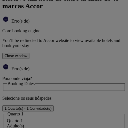
marcas Accor
Erro(s de)
Core booking engine
You’ll be redirected to Accor website to view available hotels and
book your stay
Close window
Erro(s de)
Para onde viaja?
Booking Dates
Selecione os seus hóspedes
1 Quarto(s) - 1 Convidado(s)
Quarto 1
Quarto 1
Adulto(s)