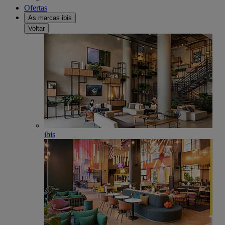
Ofertas
As marcas ibis
Voltar
ibis