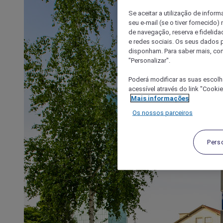
Se aceitar a utilização de inform
seu e-mail (se o tiver fornecid
de navegação, reserva e fidelidad
e redes sociais. Os seus dados
disponham. Para saber mais, con
"Personalizar".
Poderá modificar as suas escolh
acessível através do link "Cooki
Mais informações
Os nossos parceiros
Pers