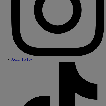
Accor TikTok