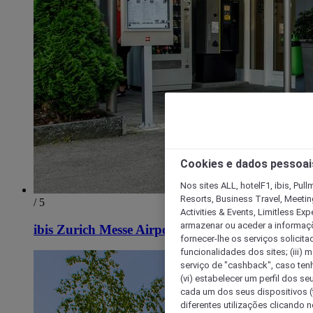
Cookies e dados pessoai
Nos sites ALL, hotelF1, ibis, Pul
Resorts, Business Travel, Meetin
/ 5
Activities & Events, Limitless Ex
armazenar ou aceder a informaçõe
ibis Zurich Messe Airport
fornecer-lhe os serviços solicita
funcionalidades dos sites; (iii) 
serviço de "cashback", caso tenha
(vi) estabelecer um perfil dos se
cada um dos seus dispositivos (t
diferentes utilizações clicando n