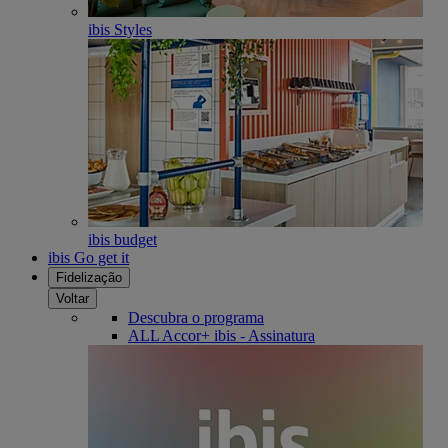
ibis Styles
ibis budget
ibis Go get it
Fidelização
Voltar
Descubra o programa
ALL Accor+ ibis - Assinatura