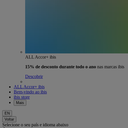
ALL Accor+ ibis
15% de desconto durante todo o ano
nas marcas ibis
Descobrir
ALL Accor+ ibis
Bem-vindo ao ibis
ibis store
Mais
EN
Voltar
Selecione o seu país e idioma abaixo