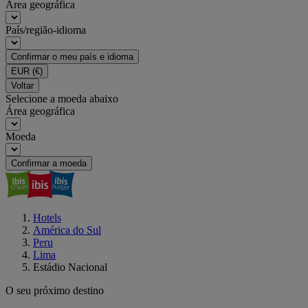
Área geográfica
País/região-idioma
Confirmar o meu país e idioma
EUR
(€)
Voltar
Selecione a moeda abaixo
Área geográfica
Moeda
Confirmar a moeda
Hotels
América do Sul
Peru
Lima
Estádio Nacional
O seu próximo destino