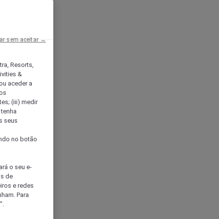
ar sem aceitar →
tra, Resorts,
vities &
ou aceder a
ços
s; (iii) medir
 tenha
os seus
s
cando no botão
ará o seu e-
os de
eiros e redes
nham. Para
".