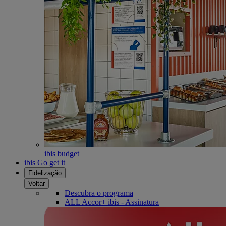
ibis budget
ibis Go get it
Fidelização
Voltar
Descubra o programa
ALL Accor+ ibis - Assinatura