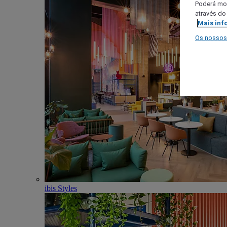
Poderá mod
através do
Mais inf
Os nossos
ibis Styles