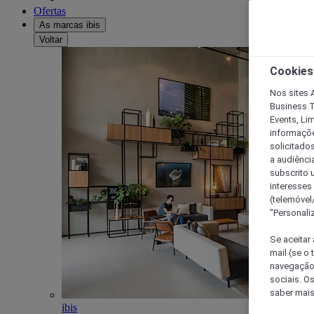
Ofertas
As marcas ibis
Voltar
Cookies
Nos sites A
Business T
Events, Li
informações
solicitados
a audiênci
subscrito u
interesses
(telemóvel
"Personaliz
Se aceitar 
mail (se o
navegação,
sociais. O
saber mais
ibis