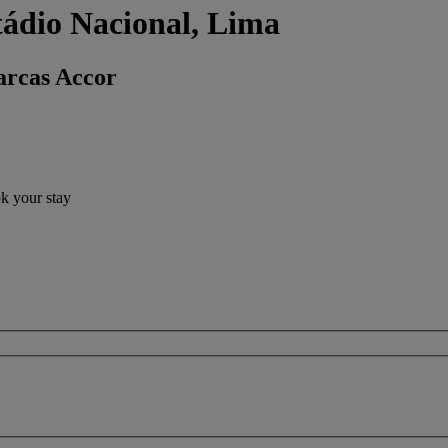
tádio Nacional, Lima
arcas Accor
ok your stay