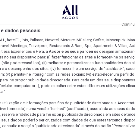
Continu
 e dados pessoais
LL, hotelF1, ibis, Pullman, Novotel, Mercure, MGallery, Sofitel, Movenpick, Man
ravel, Meetings, Travelpros, Restaurants & Bars, Spa, Apartments & Villas, Acti
mitless Experiences e Hera, a
Accor e os seus parceiros
desejam armazenar 
 no seu dispositivo para: (i) fazer funcionar os sites e fornecer-lhe os servi
 (não pode recusá-los); (ii) melhorar e personalizar as funcionalidades dos site
a e o desempenho dos sites; (iv) fornecer-lhe um serviço de "cashback", caso
m; (v) permitir-lhe interagir com as redes sociais; (vi) estabelecer um perfil d
 para lhe propor publicidade direcionada. Para cada um dos seus dispositivo
/celular, computador...), pode escolher entre estas diferentes utilizações cli
ar".
a utilização de informações para fins de publicidade direcionada, a Accor trat
 tiver fornecido) numa versão "hashed" (codificada), associada aos seus dad
 reserva e fidelidade para lhe exibir publicidade direcionada em sites de terc
s seus dados poderão ser cruzados com dados de que estes terceiros dispo
, consulte a secção "publicidade direcionada" através do botão "Personalizar