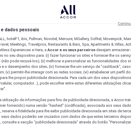
Continu
 e dados pessoais
LL, hotelF1, ibis, Pullman, Novotel, Mercure, MGallery, Sofitel, Movenpick, Man
ravel, Meetings, Travelpros, Restaurants & Bars, Spa, Apartments & Villas, Acti
mitless Experiences e Hera, a
Accor e os seus parceiros
desejam armazenar 
 no seu dispositivo para: (i) fazer funcionar os sites e fornecer-lhe os servi
 (não pode recusá-los); (ii) melhorar e personalizar as funcionalidades dos site
a e o desempenho dos sites; (iv) fornecer-lhe um serviço de "cashback", caso
m; (v) permitir-lhe interagir com as redes sociais; (vi) estabelecer um perfil d
 para lhe propor publicidade direcionada. Para cada um dos seus dispositivo
/celular, computador...), pode escolher entre estas diferentes utilizações cli
ar".
a utilização de informações para fins de publicidade direcionada, a Accor trat
 tiver fornecido) numa versão "hashed" (codificada), associada aos seus dad
 reserva e fidelidade para lhe exibir publicidade direcionada em sites de terc
s seus dados poderão ser cruzados com dados de que estes terceiros dispo
, consulte a secção "publicidade direcionada" através do botão "Personalizar