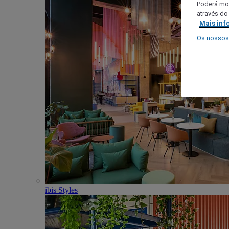
Poderá mod
através do
Mais inf
Os nossos
ibis Styles