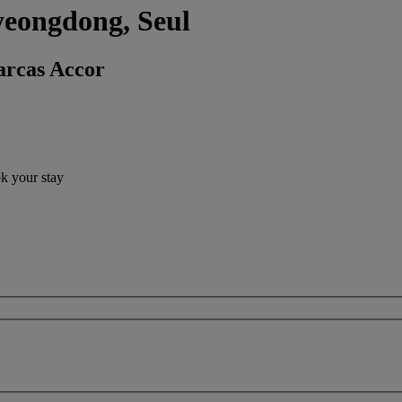
yeongdong, Seul
arcas Accor
ok your stay