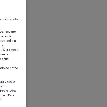
ar sem aceitar →
tra, Resorts,
vities &
ou aceder a
ços
s; (iii) medir
 tenha
os seus
s
cando no botão
ará o seu e-
os de
eiros e redes
nham. Para
".