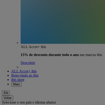
ALL Accor+ ibis
15% de desconto durante todo o ano
nas marcas ibis
Descobrir
ALL Accor+ ibis
Bem-vindo ao ibis
ibis store
Mais
EN
Voltar
Selecione o seu país e idioma abaixo