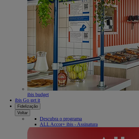
ibis budget
ibis Go get it
Fidelização
Voltar
Descubra o programa
ALL Accor+ ibis - Assinatura