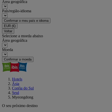
Área geográfica
País/região-idioma
Confirmar o meu país e idioma
EUR
(€)
Voltar
Selecione a moeda abaixo
Área geográfica
Moeda
Confirmar a moeda
Hotels
Ásia
Coréia do Sul
Seul
Myeongdong
O seu próximo destino