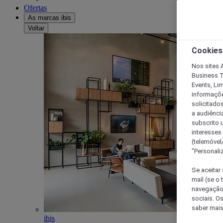
Ofertas
As marcas ibis
Voltar
Cookies
Nos sites A
Business T
Events, Li
informações
solicitados
a audiênci
subscrito u
interesses
(telemóvel
"Personaliz
Se aceitar 
mail (se o
navegação,
sociais. O
saber mais
ibis