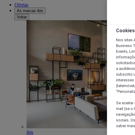
Ofertas
As marcas ibis
Voltar
Cookies
Nos sites A
Business T
Events, Li
informações
solicitados
a audiênci
subscrito u
interesses
(telemóvel
"Personaliz
Se aceitar 
mail (se o
navegação,
sociais. O
saber mais
ibis