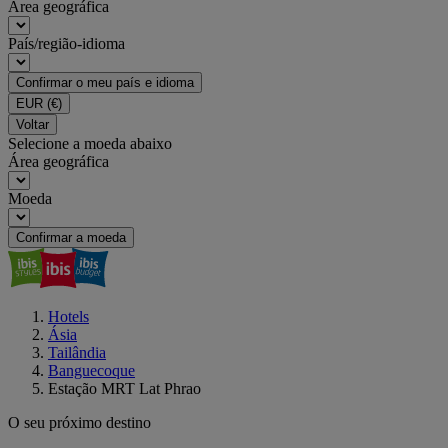
Área geográfica
País/região-idioma
Confirmar o meu país e idioma
EUR
(€)
Voltar
Selecione a moeda abaixo
Área geográfica
Moeda
Confirmar a moeda
Hotels
Ásia
Tailândia
Banguecoque
Estação MRT Lat Phrao
O seu próximo destino