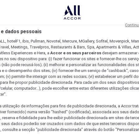
Continu
 e dados pessoais
LL, hotelF1, ibis, Pullman, Novotel, Mercure, MGallery, Sofitel, Movenpick, Man
ravel, Meetings, Travelpros, Restaurants & Bars, Spa, Apartments & Villas, Acti
mitless Experiences e Hera, a
Accor e os seus parceiros
desejam armazenar 
 no seu dispositivo para: (i) fazer funcionar os sites e fornecer-lhe os servi
 (não pode recusá-los); (ii) melhorar e personalizar as funcionalidades dos site
a e o desempenho dos sites; (iv) fornecer-lhe um serviço de "cashback", caso
m; (v) permitir-lhe interagir com as redes sociais; (vi) estabelecer um perfil d
 para lhe propor publicidade direcionada. Para cada um dos seus dispositivo
/celular, computador...), pode escolher entre estas diferentes utilizações cli
ar".
a utilização de informações para fins de publicidade direcionada, a Accor trat
 tiver fornecido) numa versão "hashed" (codificada), associada aos seus dad
 reserva e fidelidade para lhe exibir publicidade direcionada em sites de terc
s seus dados poderão ser cruzados com dados de que estes terceiros dispo
, consulte a secção "publicidade direcionada" através do botão "Personalizar