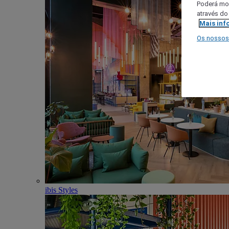
Poderá mod
através do
Mais inf
Os nossos
ibis Styles