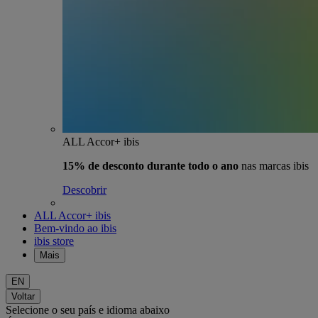
ALL Accor+ ibis
15% de desconto durante todo o ano
nas marcas ibis
Descobrir
ALL Accor+ ibis
Bem-vindo ao ibis
ibis store
Mais
EN
Voltar
Selecione o seu país e idioma abaixo