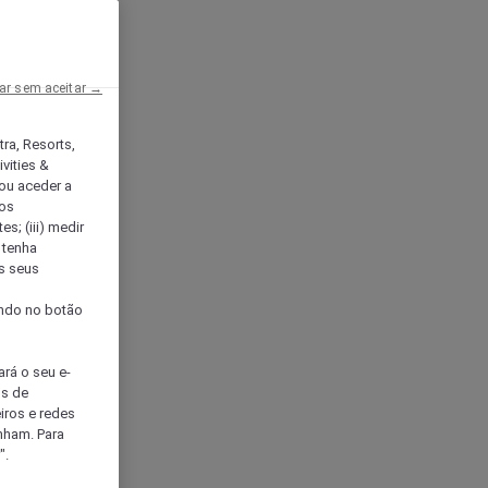
ar sem aceitar →
tra, Resorts,
vities &
ou aceder a
ços
s; (iii) medir
 tenha
os seus
s
cando no botão
ará o seu e-
os de
eiros e redes
nham. Para
".