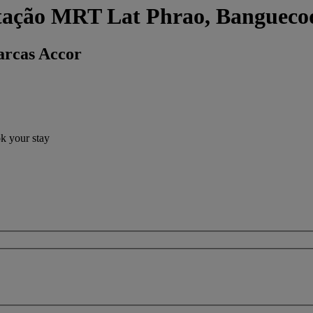
stação MRT Lat Phrao, Bangueco
arcas Accor
ok your stay