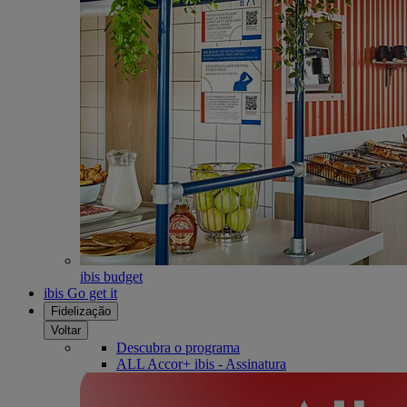
ibis budget
ibis Go get it
Fidelização
Voltar
Descubra o programa
ALL Accor+ ibis - Assinatura