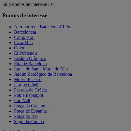
Skip Pontos de interesse list
Pontos de interesse
Aeroporto de Barcelona-El Prat
Barceloneta
Camp Nou
Casa Milà
Colón
El Poblenou
Estádio Olímpico
Fira de Barcelona
Igreja de Santa Maria do Mar
Jardim Zoológico de Barcelona
Museu Picasso
Parque Güell
Passeig de Gràcia
Poble Espanyol
Port Vell
Praça da Catalunha
Praça de Espanha
Praça do Rei
Sagrada Família