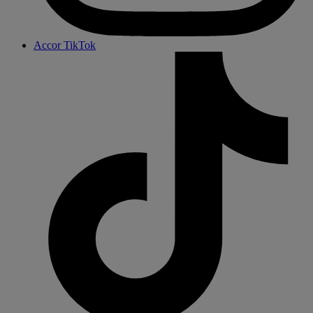
Accor TikTok