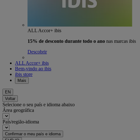
ALL Accor+ ibis
15% de desconto durante todo o ano
nas marcas ibis
Descobrir
ALL Accor+ ibis
Bem-vindo ao ibis
ibis store
Mais
EN
Voltar
Selecione o seu país e idioma abaixo
Área geográfica
País/região-idioma
Confirmar o meu país e idioma