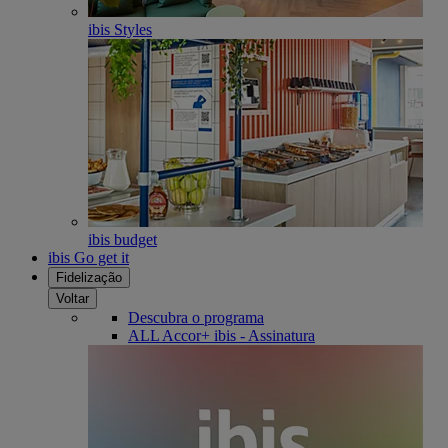
ibis Styles
ibis budget
ibis Go get it
Fidelização
Voltar
Descubra o programa
ALL Accor+ ibis - Assinatura