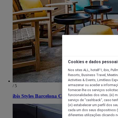
Cookies e dados pessoai
Nos sites ALL, hotelF1, ibis, Pul
Resorts, Business Travel, Meetin
Activities & Events, Limitless Ex
armazenar ou aceder a informaçõe
/ 5
fornecer-lhe os serviços solicita
funcionalidades dos sites; (iii) 
ibis Styles Barcelona Centre
serviço de "cashback", caso tenha
(vi) estabelecer um perfil dos se
cada um dos seus dispositivos (t
diferentes utilizações clicando n