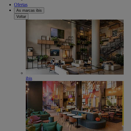
Ofertas
As marcas ibis
Voltar
ibis