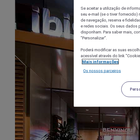
Se aceitar a utilização de inform
seu e-mail (se o tiver fornecid
de navegação, reserva e fidelidad
e redes sociais. Os seus dados
disponham. Para saber mais, con
"Personalizar".
Poderá modificar as suas escolh
acessível através do link "Cooki
Mais informações
Os nossos parceiros
Pers