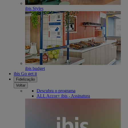
ibis Styles
ibis budget
ibis Go get it
Fidelização
Voltar
Descubra o programa
ALL Accor+ ibis - Assinatura