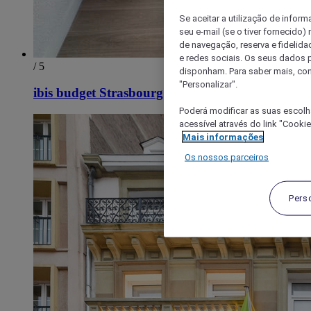
Se aceitar a utilização de inform
seu e-mail (se o tiver fornecid
de navegação, reserva e fidelidad
e redes sociais. Os seus dados
/ 5
disponham. Para saber mais, con
"Personalizar".
ibis budget Strasbourg Centre Gare
Poderá modificar as suas escolh
acessível através do link "Cooki
Mais informações
Os nossos parceiros
Pers