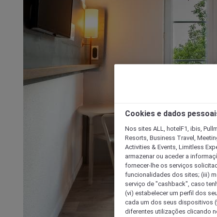
Cookies e dados pessoai
Nos sites ALL, hotelF1, ibis, Pul
Resorts, Business Travel, Meetin
Activities & Events, Limitless Ex
armazenar ou aceder a informaçõe
fornecer-lhe os serviços solicita
funcionalidades dos sites; (iii) 
serviço de "cashback", caso tenha
(vi) estabelecer um perfil dos se
cada um dos seus dispositivos (t
diferentes utilizações clicando n