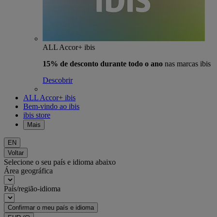
ALL Accor+ ibis
15% de desconto durante todo o ano
nas marcas ibis
Descobrir
ALL Accor+ ibis
Bem-vindo ao ibis
ibis store
Mais
EN
Voltar
Selecione o seu país e idioma abaixo
Área geográfica
País/região-idioma
Confirmar o meu país e idioma