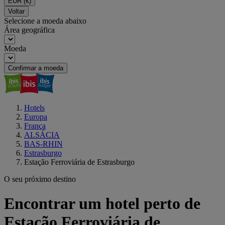
EUR
(€)
Voltar
Selecione a moeda abaixo
Área geográfica
Moeda
Confirmar a moeda
Hotels
Europa
França
ALSÁCIA
BAS-RHIN
Estrasburgo
Estação Ferroviária de Estrasburgo
O seu próximo destino
Encontrar um hotel perto de
Estação Ferroviária de