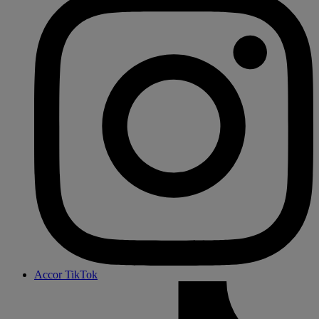
Accor TikTok