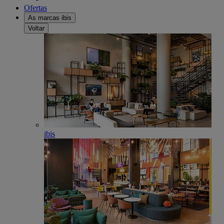
Ofertas
As marcas ibis
Voltar
ibis