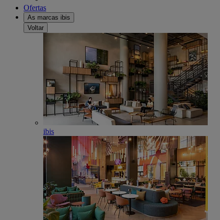
Ofertas
As marcas ibis
Voltar
ibis