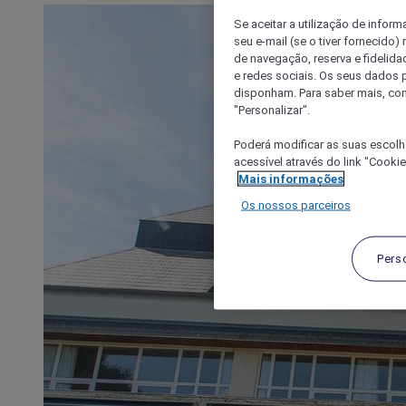
Se aceitar a utilização de inform
seu e-mail (se o tiver fornecid
de navegação, reserva e fidelidad
e redes sociais. Os seus dados
disponham. Para saber mais, con
"Personalizar".
Poderá modificar as suas escolh
acessível através do link "Cooki
Mais informações
Os nossos parceiros
Pers