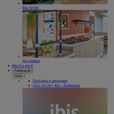
ibis Styles
ibis budget
ibis Go get it
Fidelização
Voltar
Descubra o programa
ALL Accor+ ibis - Assinatura