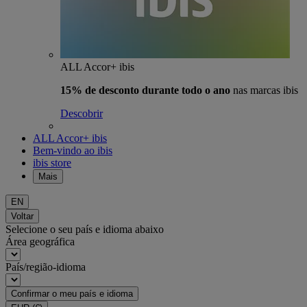
ALL Accor+ ibis
15% de desconto durante todo o ano
nas marcas ibis
Descobrir
ALL Accor+ ibis
Bem-vindo ao ibis
ibis store
Mais
EN
Voltar
Selecione o seu país e idioma abaixo
Área geográfica
País/região-idioma
Confirmar o meu país e idioma