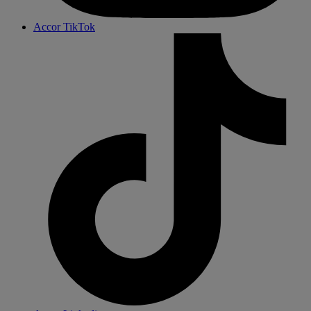
Accor TikTok