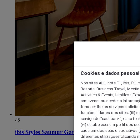
Cookies e dados pessoai
Nos sites ALL, hotelF1, ibis, Pul
Resorts, Business Travel, Meetin
Activities & Events, Limitless Ex
armazenar ou aceder a informaçõe
fornecer-lhe os serviços solicita
funcionalidades dos sites; (iii) 
serviço de "cashback", caso tenha
/ 5
(vi) estabelecer um perfil dos se
cada um dos seus dispositivos (t
ibis Styles Saumur Gare Centre
diferentes utilizações clicando n