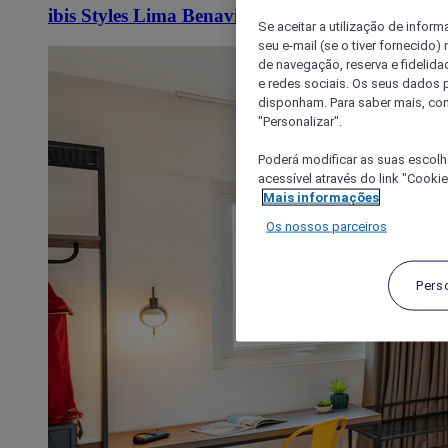
ibis Styles Lima Benavides Miraflores
Se aceitar a utilização de inform
seu e-mail (se o tiver fornecid
de navegação, reserva e fidelidad
e redes sociais. Os seus dados
disponham. Para saber mais, con
"Personalizar".
Poderá modificar as suas escolh
acessível através do link "Cooki
Mais informações
Os nossos parceiros
Pers