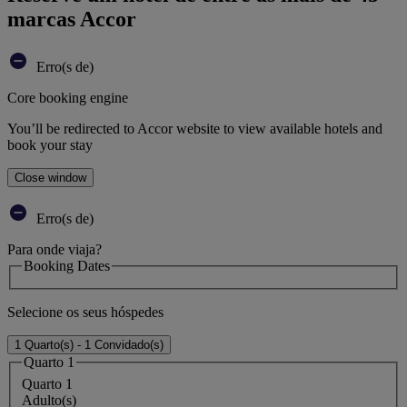
marcas Accor
Erro(s de)
Core booking engine
You’ll be redirected to Accor website to view available hotels and
book your stay
Close window
Erro(s de)
Para onde viaja?
Booking Dates
Selecione os seus hóspedes
1 Quarto(s) - 1 Convidado(s)
Quarto 1
Quarto 1
Adulto(s)