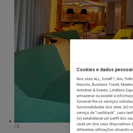
Cookies e dados pessoai
Nos sites ALL, hotelF1, ibis, Pul
Resorts, Business Travel, Meetin
Activities & Events, Limitless Ex
armazenar ou aceder a informaçõe
fornecer-lhe os serviços solicita
funcionalidades dos sites; (iii) 
serviço de "cashback", caso tenha
(vi) estabelecer um perfil dos se
cada um dos seus dispositivos (t
/ 5
diferentes utilizações clicando n