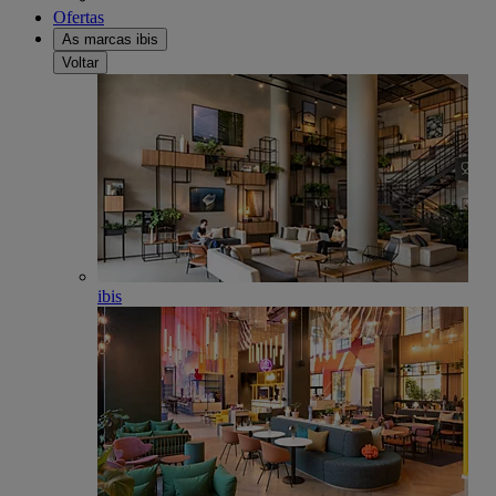
Ofertas
As marcas ibis
Voltar
ibis