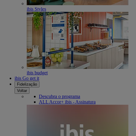
ibis Styles
ibis budget
ibis Go get it
Fidelização
Voltar
Descubra o programa
ALL Accor+ ibis - Assinatura