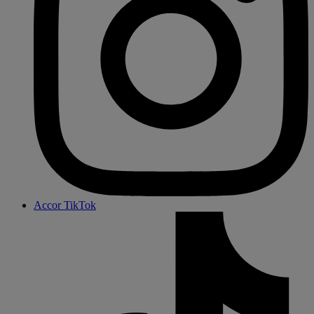
Accor TikTok