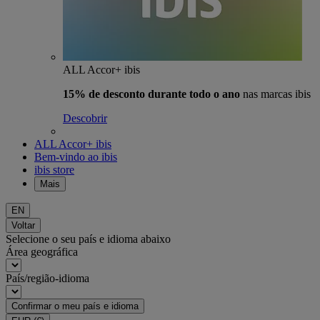
ALL Accor+ ibis
15% de desconto durante todo o ano
nas marcas ibis
Descobrir
ALL Accor+ ibis
Bem-vindo ao ibis
ibis store
Mais
EN
Voltar
Selecione o seu país e idioma abaixo
Área geográfica
País/região-idioma
Confirmar o meu país e idioma