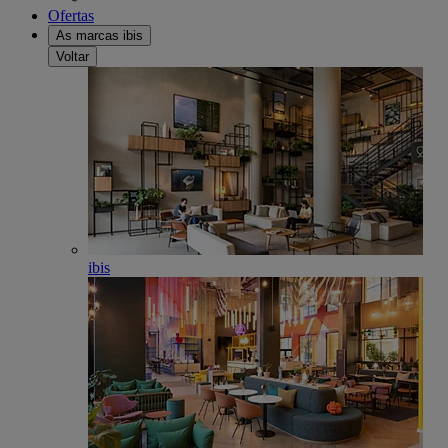
Ofertas
As marcas ibis
Voltar
ibis