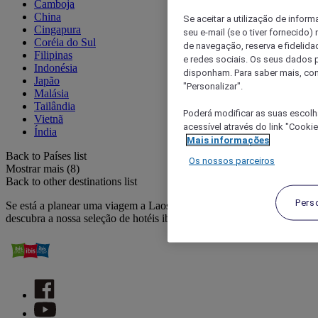
Camboja
China
Se aceitar a utilização de inform
Cingapura
seu e-mail (se o tiver fornecid
Coréia do Sul
de navegação, reserva e fidelidad
Filipinas
e redes sociais. Os seus dados
Indonésia
disponham. Para saber mais, con
Japão
"Personalizar".
Malásia
Tailândia
Poderá modificar as suas escolh
Vietnã
acessível através do link "Cooki
Índia
Mais informações
Back to Países list
Os nossos parceiros
Mostrar mais (8)
Back to other destinations list
Pers
Se está a planear uma viagem a Laos para férias ou negócios,
descubra a nossa seleção de hotéis ibis.