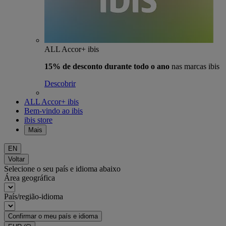
ALL Accor+ ibis
15% de desconto durante todo o ano
nas marcas ibis
Descobrir
ALL Accor+ ibis
Bem-vindo ao ibis
ibis store
Mais
EN
Voltar
Selecione o seu país e idioma abaixo
Área geográfica
País/região-idioma
Confirmar o meu país e idioma