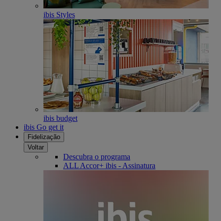
ibis Styles
ibis budget
ibis Go get it
Fidelização
Voltar
Descubra o programa
ALL Accor+ ibis - Assinatura