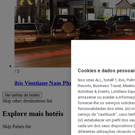
Cookies e dados pessoai
/ 5
Nos sites ALL, hotelF1, ibis, Pul
ibis Vientiane Nam Phu
Resorts, Business Travel, Meetin
Activities & Events, Limitless Ex
Ver tarifas de hotéis
armazenar ou aceder a informaçõe
Skip other destinations list
fornecer-lhe os serviços solicita
funcionalidades dos sites; (iii) 
Explore mais hotéis
serviço de "cashback", caso tenha
(vi) estabelecer um perfil dos se
cada um dos seus dispositivos (t
Skip Países list
diferentes utilizações clicando n