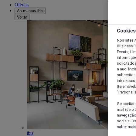
Ofertas
As marcas ibis
Voltar
Cookies
Nos sites A
Business T
Events, Li
informações
solicitados
a audiênci
subscrito u
interesses
(telemóvel
"Personaliz
Se aceitar 
mail (se o
navegação,
sociais. O
saber mais
ibis