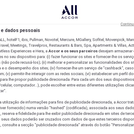
Continu
 e dados pessoais
LL, hotelF1, ibis, Pullman, Novotel, Mercure, MGallery, Sofitel, Movenpick, Man
ravel, Meetings, Travelpros, Restaurants & Bars, Spa, Apartments & Villas, Acti
mitless Experiences e Hera, a
Accor e os seus parceiros
desejam armazenar 
 no seu dispositivo para: (i) fazer funcionar os sites e fornecer-lhe os servi
 (não pode recusá-los); (ii) melhorar e personalizar as funcionalidades dos site
a e o desempenho dos sites; (iv) fornecer-lhe um serviço de "cashback", caso
m; (v) permitir-lhe interagir com as redes sociais; (vi) estabelecer um perfil d
 para lhe propor publicidade direcionada. Para cada um dos seus dispositivo
/celular, computador...), pode escolher entre estas diferentes utilizações cli
ar".
a utilização de informações para fins de publicidade direcionada, a Accor trat
 tiver fornecido) numa versão "hashed" (codificada), associada aos seus dad
 reserva e fidelidade para lhe exibir publicidade direcionada em sites de terc
s seus dados poderão ser cruzados com dados de que estes terceiros dispo
, consulte a secção "publicidade direcionada" através do botão "Personalizar