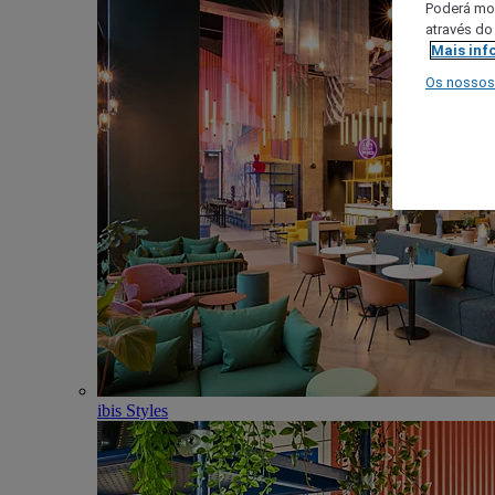
Poderá mod
através do
Mais inf
Os nossos
ibis Styles