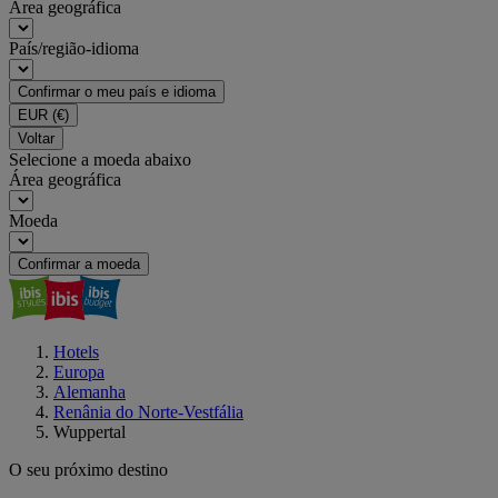
Área geográfica
País/região-idioma
Confirmar o meu país e idioma
EUR
(€)
Voltar
Selecione a moeda abaixo
Área geográfica
Moeda
Confirmar a moeda
Hotels
Europa
Alemanha
Renânia do Norte-Vestfália
Wuppertal
O seu próximo destino