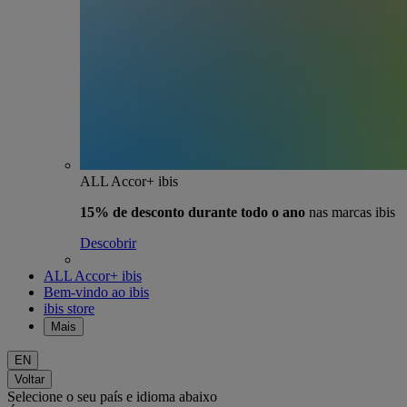
ALL Accor+ ibis
15% de desconto durante todo o ano
nas marcas ibis
Descobrir
ALL Accor+ ibis
Bem-vindo ao ibis
ibis store
Mais
EN
Voltar
Selecione o seu país e idioma abaixo