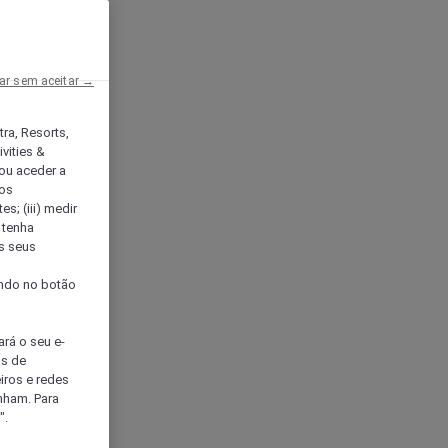
ar sem aceitar →
tra, Resorts,
vities &
ou aceder a
ços
s; (iii) medir
 tenha
os seus
s
cando no botão
ará o seu e-
os de
eiros e redes
nham. Para
".