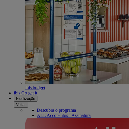
ibis budget
ibis Go get it
Fidelização
Voltar
Descubra o programa
ALL Accor+ ibis - Assinatura