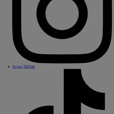
Accor TikTok