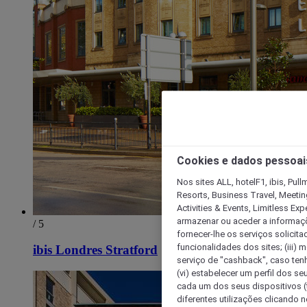
Cookies e dados pessoai
Nos sites ALL, hotelF1, ibis, Pul
Resorts, Business Travel, Meetin
Activities & Events, Limitless Ex
armazenar ou aceder a informaçõe
/ 5
fornecer-lhe os serviços solicita
funcionalidades dos sites; (iii) 
ibis Londres Stratford
serviço de "cashback", caso tenha
(vi) estabelecer um perfil dos se
cada um dos seus dispositivos (t
diferentes utilizações clicando n