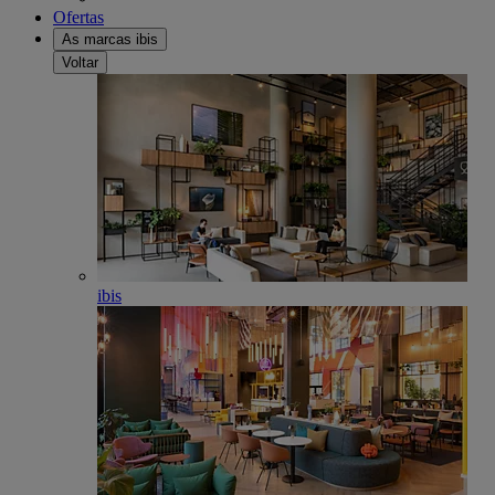
Ofertas
As marcas ibis
Voltar
ibis