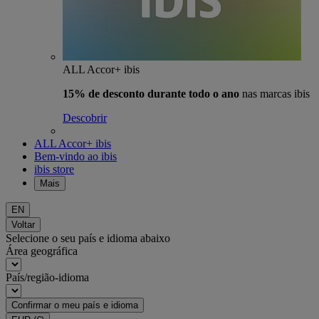
ALL Accor+ ibis
15% de desconto durante todo o ano
nas marcas ibis
Descobrir
ALL Accor+ ibis
Bem-vindo ao ibis
ibis store
Mais
EN
Voltar
Selecione o seu país e idioma abaixo
Área geográfica
País/região-idioma
Confirmar o meu país e idioma