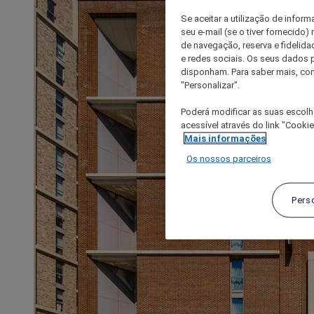
Se aceitar a utilização de inform
seu e-mail (se o tiver fornecid
de navegação, reserva e fidelidad
e redes sociais. Os seus dados
disponham. Para saber mais, con
"Personalizar".
Poderá modificar as suas escolh
acessível através do link "Cooki
Mais informações
Os nossos parceiros
Pers