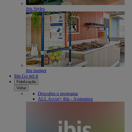
ibis Styles
ibis budget
ibis Go get it
Fidelização
Voltar
Descubra o programa
ALL Accor+ ibis - Assinatura