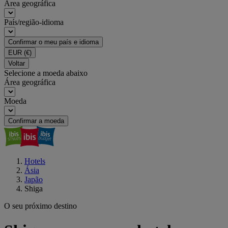
Área geográfica
País/região-idioma
Confirmar o meu país e idioma
EUR
(€)
Voltar
Selecione a moeda abaixo
Área geográfica
Moeda
Confirmar a moeda
Hotels
Ásia
Japão
Shiga
O seu próximo destino