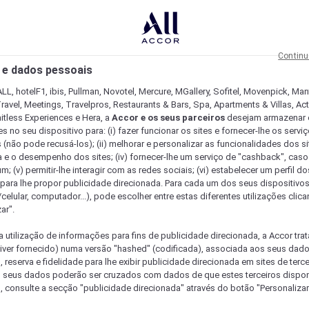
Continu
 e dados pessoais
LL, hotelF1, ibis, Pullman, Novotel, Mercure, MGallery, Sofitel, Movenpick, Man
ravel, Meetings, Travelpros, Restaurants & Bars, Spa, Apartments & Villas, Acti
mitless Experiences e Hera, a
Accor e os seus parceiros
desejam armazenar 
 no seu dispositivo para: (i) fazer funcionar os sites e fornecer-lhe os servi
 (não pode recusá-los); (ii) melhorar e personalizar as funcionalidades dos site
a e o desempenho dos sites; (iv) fornecer-lhe um serviço de "cashback", caso
m; (v) permitir-lhe interagir com as redes sociais; (vi) estabelecer um perfil d
 para lhe propor publicidade direcionada. Para cada um dos seus dispositivo
/celular, computador...), pode escolher entre estas diferentes utilizações cli
ar".
a utilização de informações para fins de publicidade direcionada, a Accor trat
 tiver fornecido) numa versão "hashed" (codificada), associada aos seus dad
 reserva e fidelidade para lhe exibir publicidade direcionada em sites de terc
s seus dados poderão ser cruzados com dados de que estes terceiros dispo
, consulte a secção "publicidade direcionada" através do botão "Personalizar