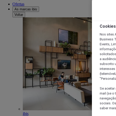
Ofertas
As marcas ibis
Voltar
Cookies
Nos sites A
Business T
Events, Li
informações
solicitados
a audiênci
subscrito u
interesses
(telemóvel
"Personaliz
Se aceitar 
mail (se o
navegação,
sociais. O
saber mais
ibis