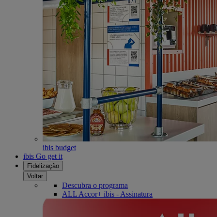
ibis budget
ibis Go get it
Fidelização
Voltar
Descubra o programa
ALL Accor+ ibis - Assinatura