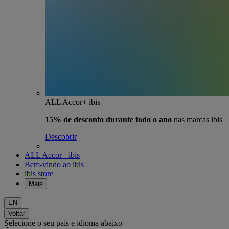
ALL Accor+ ibis
15% de desconto durante todo o ano
nas marcas ibis
Descobrir
ALL Accor+ ibis
Bem-vindo ao ibis
ibis store
Mais
EN
Voltar
Selecione o seu país e idioma abaixo