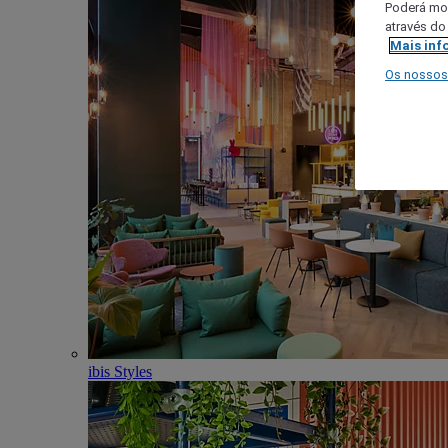
Poderá mod
através do
Mais inf
Os nossos
ibis Styles