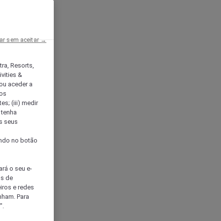
ar sem aceitar →
tra, Resorts,
vities &
ou aceder a
ços
s; (iii) medir
 tenha
os seus
s
cando no botão
ará o seu e-
os de
eiros e redes
nham. Para
".