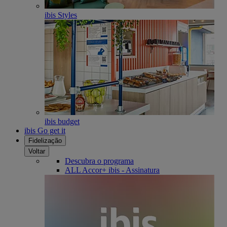
ibis Styles
ibis budget
ibis Go get it
Fidelização
Voltar
Descubra o programa
ALL Accor+ ibis - Assinatura