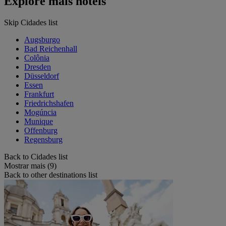
Explore mais hotéis
Skip Cidades list
Augsburgo
Bad Reichenhall
Colônia
Dresden
Düsseldorf
Essen
Frankfurt
Friedrichshafen
Mogúncia
Munique
Offenburg
Regensburg
Back to Cidades list
Mostrar mais (9)
Back to other destinations list