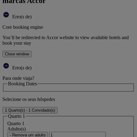
marcas Accor
Erro(s de)
Core booking engine
You’ll be redirected to Accor website to view available hotels and
book your stay
Close window
Erro(s de)
Para onde viaja?
Booking Dates
Selecione os seus hóspedes
1 Quarto(s) - 1 Convidado(s)
Quarto 1
Quarto 1
Adulto(s)
- Remova um adulto