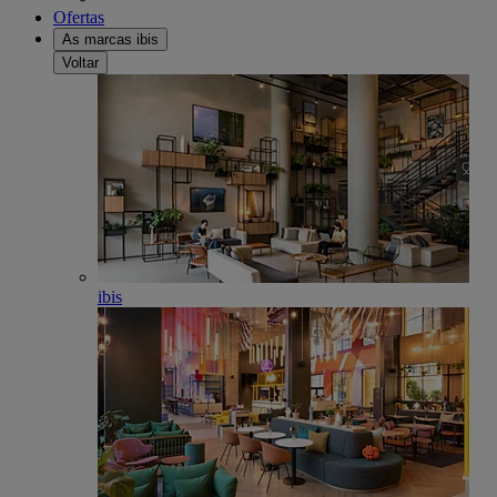
Ofertas
As marcas ibis
Voltar
ibis