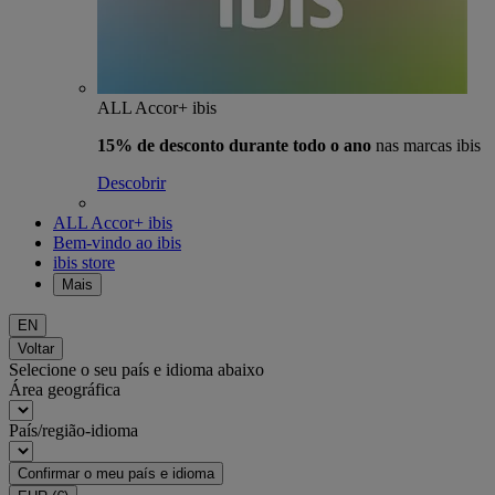
ALL Accor+ ibis
15% de desconto durante todo o ano
nas marcas ibis
Descobrir
ALL Accor+ ibis
Bem-vindo ao ibis
ibis store
Mais
EN
Voltar
Selecione o seu país e idioma abaixo
Área geográfica
País/região-idioma
Confirmar o meu país e idioma