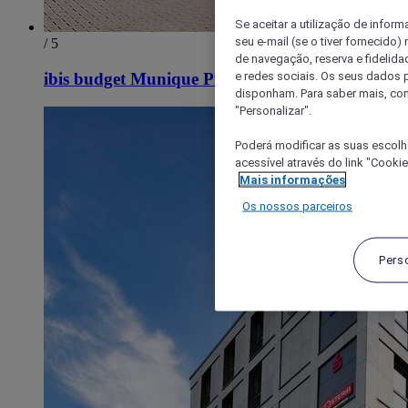
Se aceitar a utilização de inform
seu e-mail (se o tiver fornecid
/ 5
de navegação, reserva e fidelidad
e redes sociais. Os seus dados
ibis budget Munique Putzbrunn
disponham. Para saber mais, con
"Personalizar".
Poderá modificar as suas escolh
acessível através do link "Cooki
Mais informações
Os nossos parceiros
Pers