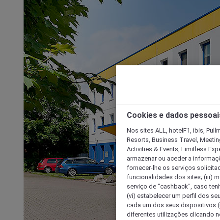
Cookies e dados pessoai
Nos sites ALL, hotelF1, ibis, Pul
Resorts, Business Travel, Meetin
Activities & Events, Limitless Ex
armazenar ou aceder a informaçõe
fornecer-lhe os serviços solicita
funcionalidades dos sites; (iii) 
serviço de "cashback", caso tenha
(vi) estabelecer um perfil dos se
cada um dos seus dispositivos (t
diferentes utilizações clicando n