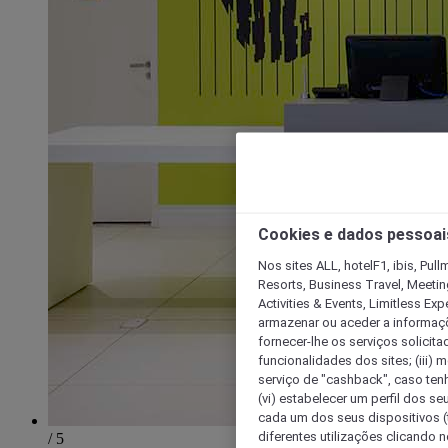
Cookies e dados pessoai
Nos sites ALL, hotelF1, ibis, Pul
Resorts, Business Travel, Meetin
Activities & Events, Limitless Ex
armazenar ou aceder a informaçõe
fornecer-lhe os serviços solicita
funcionalidades dos sites; (iii) 
serviço de "cashback", caso tenha
(vi) estabelecer um perfil dos se
cada um dos seus dispositivos (t
diferentes utilizações clicando n
/ 5