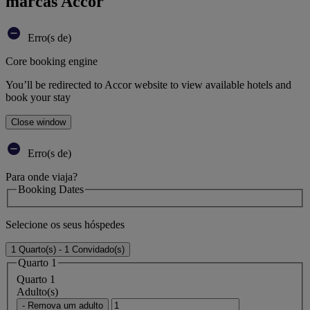
marcas Accor
Erro(s de)
Core booking engine
You’ll be redirected to Accor website to view available hotels and
book your stay
Close window
Erro(s de)
Para onde viaja?
Booking Dates
Selecione os seus hóspedes
1 Quarto(s) - 1 Convidado(s)
Quarto 1
Quarto 1
Adulto(s)
- Remova um adulto