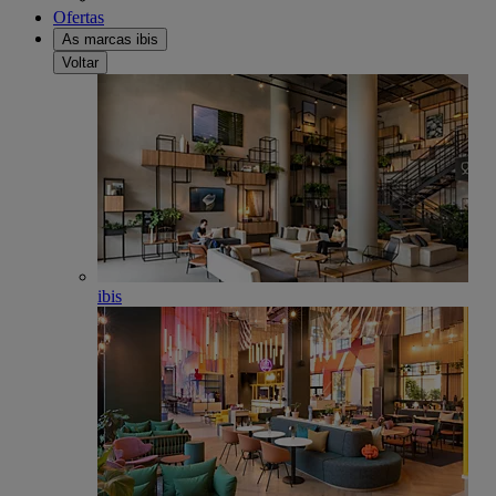
Ofertas
As marcas ibis
Voltar
ibis