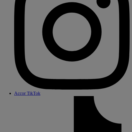
Accor TikTok