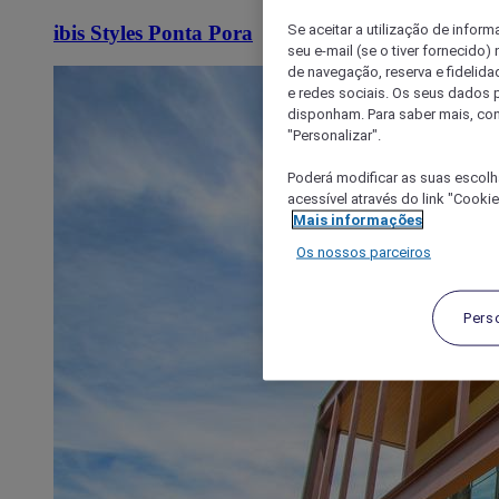
Se aceitar a utilização de inform
ibis Styles Ponta Pora
seu e-mail (se o tiver fornecid
de navegação, reserva e fidelidad
e redes sociais. Os seus dados
disponham. Para saber mais, con
"Personalizar".
Poderá modificar as suas escolh
acessível através do link "Cooki
Mais informações
Os nossos parceiros
Pers