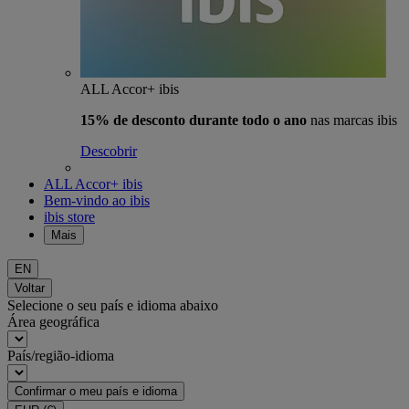
ALL Accor+ ibis
15% de desconto durante todo o ano
nas marcas ibis
Descobrir
ALL Accor+ ibis
Bem-vindo ao ibis
ibis store
Mais
EN
Voltar
Selecione o seu país e idioma abaixo
Área geográfica
País/região-idioma
Confirmar o meu país e idioma