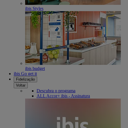
ibis Styles
ibis budget
ibis Go get it
Fidelização
Voltar
Descubra o programa
ALL Accor+ ibis - Assinatura