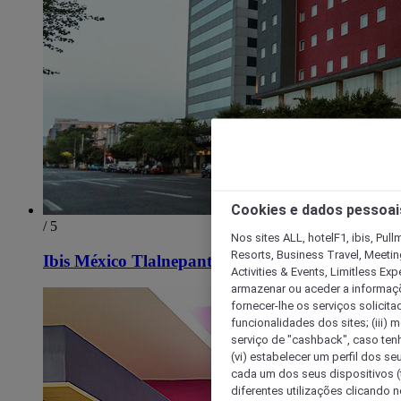
Cookies e dados pessoai
/ 5
Nos sites ALL, hotelF1, ibis, Pul
Resorts, Business Travel, Meetin
Ibis México Tlalnepantla
Activities & Events, Limitless Ex
armazenar ou aceder a informaçõe
fornecer-lhe os serviços solicita
funcionalidades dos sites; (iii) 
serviço de "cashback", caso tenha
(vi) estabelecer um perfil dos se
cada um dos seus dispositivos (t
diferentes utilizações clicando n