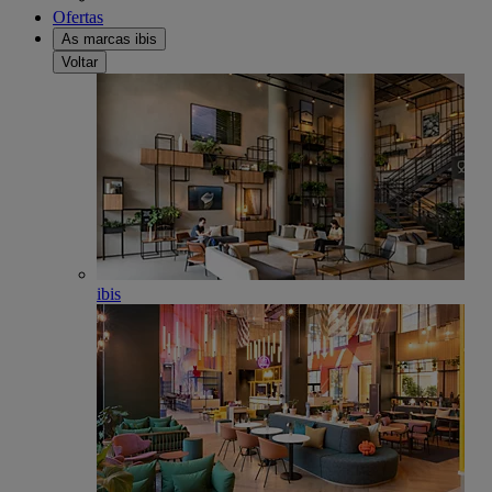
Ofertas
As marcas ibis
Voltar
ibis