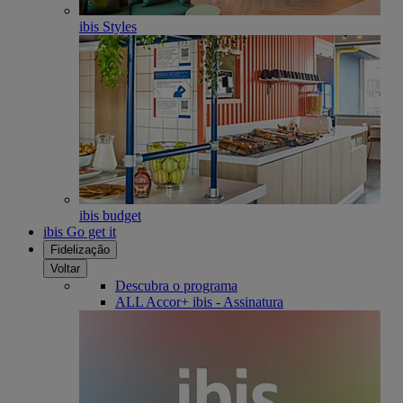
ibis Styles
ibis budget
ibis Go get it
Fidelização
Voltar
Descubra o programa
ALL Accor+ ibis - Assinatura