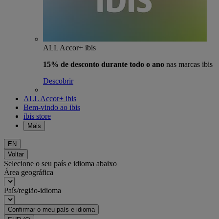
ALL Accor+ ibis
15% de desconto durante todo o ano
nas marcas ibis
Descobrir
ALL Accor+ ibis
Bem-vindo ao ibis
ibis store
Mais
EN
Voltar
Selecione o seu país e idioma abaixo
Área geográfica
País/região-idioma
Confirmar o meu país e idioma