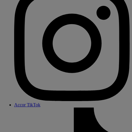
Accor TikTok