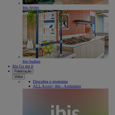
ibis Styles
ibis budget
ibis Go get it
Fidelização
Voltar
Descubra o programa
ALL Accor+ ibis - Assinatura