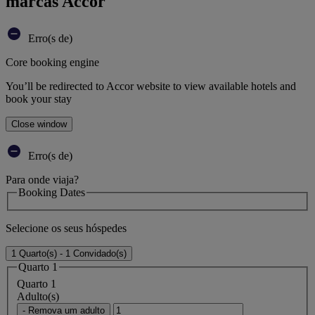
marcas Accor
Erro(s de)
Core booking engine
You’ll be redirected to Accor website to view available hotels and
book your stay
Close window
Erro(s de)
Para onde viaja?
Booking Dates
Selecione os seus hóspedes
1 Quarto(s) - 1 Convidado(s)
Quarto 1
Quarto 1
Adulto(s)
- Remova um adulto