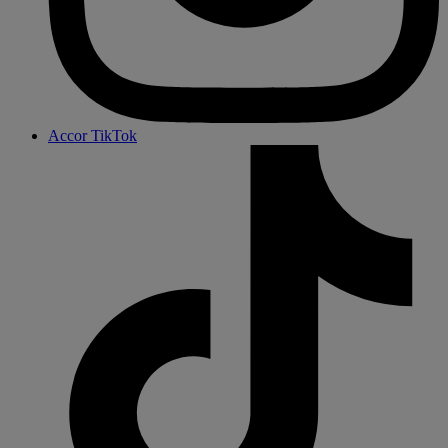
Accor TikTok