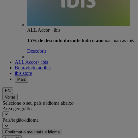
ALL Accor+ ibis
15% de desconto durante todo o ano
nas marcas ibis
Descobrir
ALL Accor+ ibis
Bem-vindo ao ibis
ibis store
Mais
EN
Voltar
Selecione o seu país e idioma abaixo
Área geográfica
País/região-idioma
Confirmar o meu país e idioma