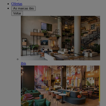
Ofertas
As marcas ibis
Voltar
ibis