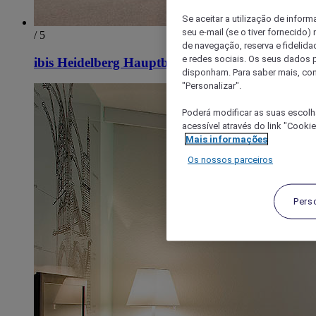
Se aceitar a utilização de inform
seu e-mail (se o tiver fornecid
/ 5
de navegação, reserva e fidelidad
e redes sociais. Os seus dados
ibis Heidelberg Hauptbahnhof
disponham. Para saber mais, con
"Personalizar".
Poderá modificar as suas escolh
acessível através do link "Cooki
Mais informações
Os nossos parceiros
Pers