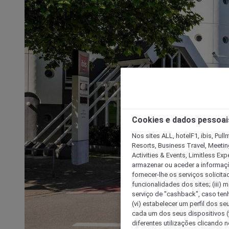
Cookies e dados pessoai
Nos sites ALL, hotelF1, ibis, Pul
Resorts, Business Travel, Meetin
Activities & Events, Limitless Ex
armazenar ou aceder a informaçõe
fornecer-lhe os serviços solicita
funcionalidades dos sites; (iii) 
serviço de "cashback", caso tenha
(vi) estabelecer um perfil dos se
cada um dos seus dispositivos (t
diferentes utilizações clicando n