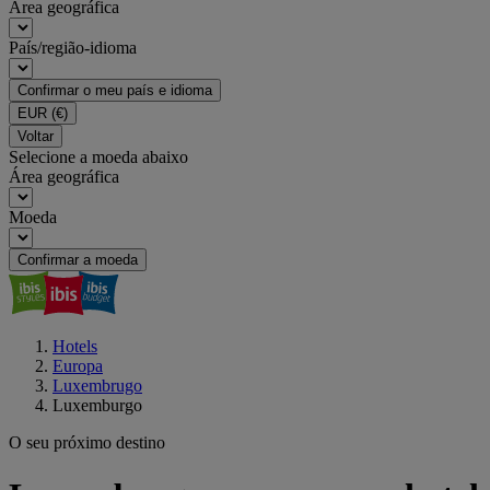
Área geográfica
País/região-idioma
Confirmar o meu país e idioma
EUR
(€)
Voltar
Selecione a moeda abaixo
Área geográfica
Moeda
Confirmar a moeda
Hotels
Europa
Luxembrugo
Luxemburgo
O seu próximo destino