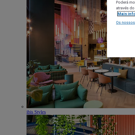
Poderá mod
através do
Mais inf
Os nossos
ibis Styles