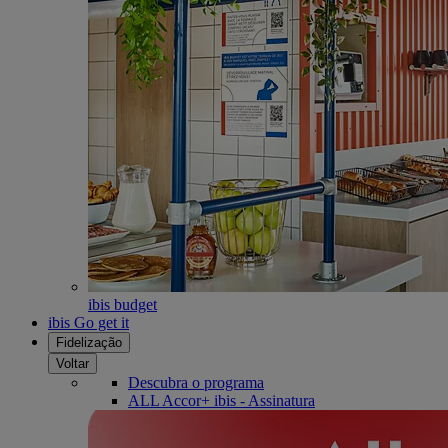
ibis budget
ibis Go get it
Fidelização
Voltar
Descubra o programa
ALL Accor+ ibis - Assinatura