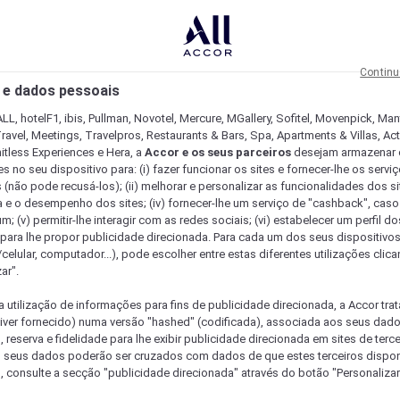
Continu
 e dados pessoais
LL, hotelF1, ibis, Pullman, Novotel, Mercure, MGallery, Sofitel, Movenpick, Man
ravel, Meetings, Travelpros, Restaurants & Bars, Spa, Apartments & Villas, Acti
mitless Experiences e Hera, a
Accor e os seus parceiros
desejam armazenar 
 no seu dispositivo para: (i) fazer funcionar os sites e fornecer-lhe os servi
 (não pode recusá-los); (ii) melhorar e personalizar as funcionalidades dos site
a e o desempenho dos sites; (iv) fornecer-lhe um serviço de "cashback", caso
m; (v) permitir-lhe interagir com as redes sociais; (vi) estabelecer um perfil d
 para lhe propor publicidade direcionada. Para cada um dos seus dispositivo
/celular, computador...), pode escolher entre estas diferentes utilizações cli
ar".
a utilização de informações para fins de publicidade direcionada, a Accor trat
 tiver fornecido) numa versão "hashed" (codificada), associada aos seus dad
 reserva e fidelidade para lhe exibir publicidade direcionada em sites de terc
s seus dados poderão ser cruzados com dados de que estes terceiros dispo
, consulte a secção "publicidade direcionada" através do botão "Personalizar