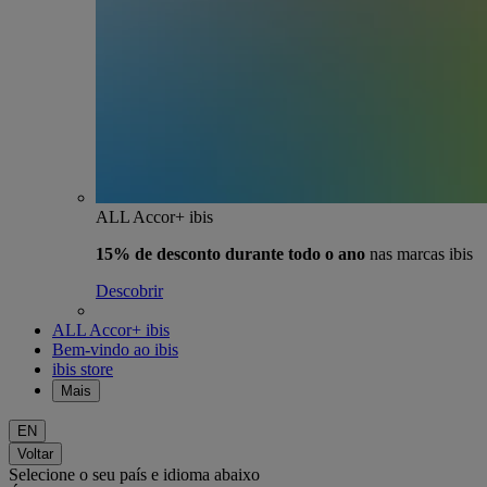
ALL Accor+ ibis
15% de desconto durante todo o ano
nas marcas ibis
Descobrir
ALL Accor+ ibis
Bem-vindo ao ibis
ibis store
Mais
EN
Voltar
Selecione o seu país e idioma abaixo