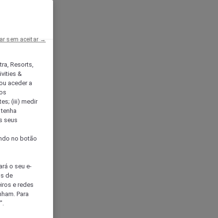
ar sem aceitar →
tra, Resorts,
vities &
ou aceder a
ços
s; (iii) medir
 tenha
os seus
s
cando no botão
ará o seu e-
os de
eiros e redes
nham. Para
".