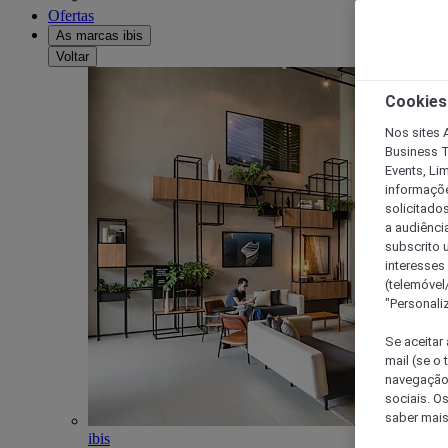
Ofertas
As marcas ibis
Voltar
Cookies
Nos sites A
Business T
Events, Li
informações
solicitados
a audiênci
subscrito u
interesses
(telemóvel
"Personaliz
Se aceitar 
mail (se o
navegação,
sociais. O
saber mais
ibis