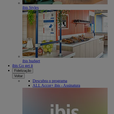
ibis Styles
ibis budget
ibis Go get it
Fidelização
Voltar
Descubra o programa
ALL Accor+ ibis - Assinatura