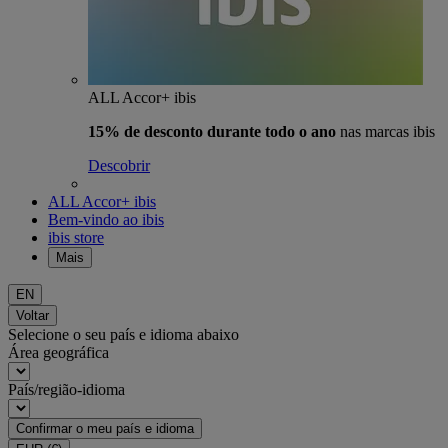
ALL Accor+ ibis
15% de desconto durante todo o ano
nas marcas ibis
Descobrir
ALL Accor+ ibis
Bem-vindo ao ibis
ibis store
Mais
EN
Voltar
Selecione o seu país e idioma abaixo
Área geográfica
País/região-idioma
Confirmar o meu país e idioma