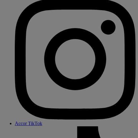
Accor TikTok