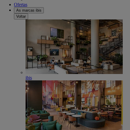
Ofertas
As marcas ibis
Voltar
ibis