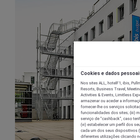
Cookies e dados pessoai
Nos sites ALL, hotelF1, ibis, Pul
Resorts, Business Travel, Meetin
Activities & Events, Limitless Ex
armazenar ou aceder a informaçõe
fornecer-lhe os serviços solicita
funcionalidades dos sites; (iii) 
serviço de "cashback", caso tenha
(vi) estabelecer um perfil dos se
cada um dos seus dispositivos (t
diferentes utilizações clicando n