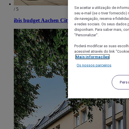
Se aceitar a utilização de inform
/ 5
seu e-mail (se o tiver fornecid
de navegação, reserva e fidelidad
ibis budget Aachen City
e redes sociais. Os seus dados
disponham. Para saber mais, con
"Personalizar".
Poderá modificar as suas escolh
acessível através do link "Cooki
Mais informações
Os nossos parceiros
Pers