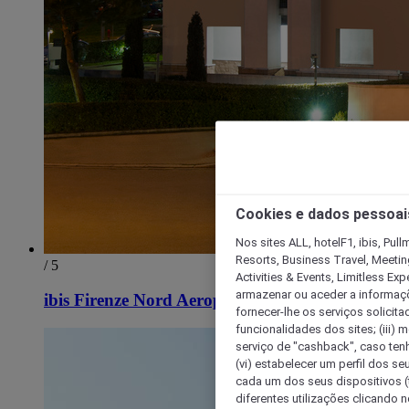
Cookies e dados pessoai
Nos sites ALL, hotelF1, ibis, Pul
Resorts, Business Travel, Meetin
/ 5
Activities & Events, Limitless Ex
armazenar ou aceder a informaçõe
ibis Firenze Nord Aeroporto
fornecer-lhe os serviços solicita
funcionalidades dos sites; (iii) 
serviço de "cashback", caso tenha
(vi) estabelecer um perfil dos se
cada um dos seus dispositivos (t
diferentes utilizações clicando n