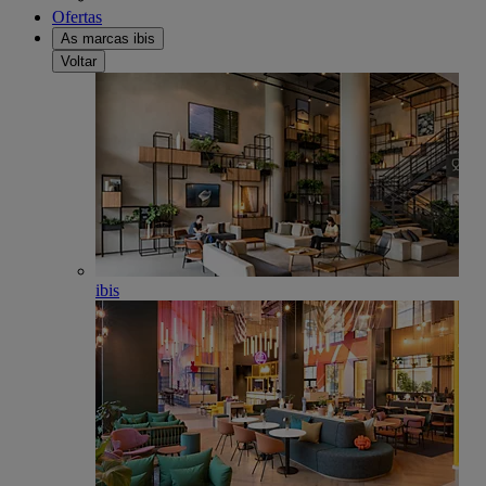
Ofertas
As marcas ibis
Voltar
ibis