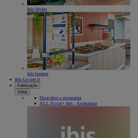
ibis Styles
ibis budget
ibis Go get it
Fidelização
Voltar
Descubra o programa
ALL Accor+ ibis - Assinatura