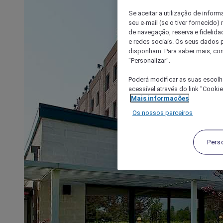
Se aceitar a utilização de inform
seu e-mail (se o tiver fornecid
de navegação, reserva e fidelidad
e redes sociais. Os seus dados
disponham. Para saber mais, con
"Personalizar".
Poderá modificar as suas escolh
acessível através do link "Cooki
Mais informações
Os nossos parceiros
Pers