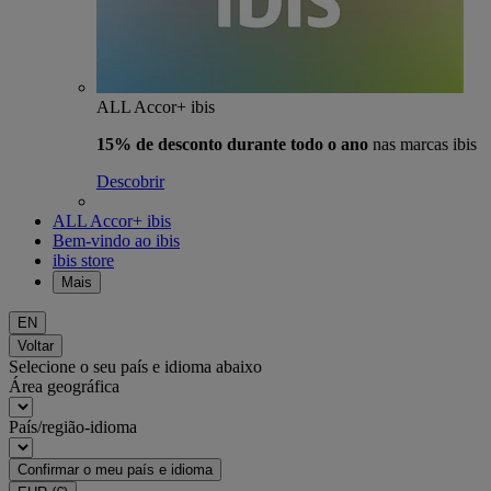
ALL Accor+ ibis
15% de desconto durante todo o ano
nas marcas ibis
Descobrir
ALL Accor+ ibis
Bem-vindo ao ibis
ibis store
Mais
EN
Voltar
Selecione o seu país e idioma abaixo
Área geográfica
País/região-idioma
Confirmar o meu país e idioma