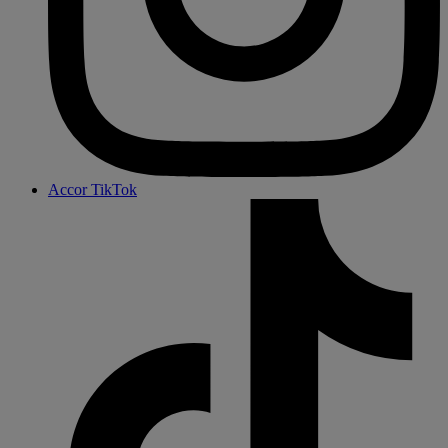
Accor TikTok