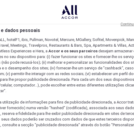
Continu
 e dados pessoais
LL, hotelF1, ibis, Pullman, Novotel, Mercure, MGallery, Sofitel, Movenpick, Man
ravel, Meetings, Travelpros, Restaurants & Bars, Spa, Apartments & Villas, Acti
mitless Experiences e Hera, a
Accor e os seus parceiros
desejam armazenar 
 no seu dispositivo para: (i) fazer funcionar os sites e fornecer-lhe os servi
 (não pode recusá-los); (ii) melhorar e personalizar as funcionalidades dos site
a e o desempenho dos sites; (iv) fornecer-lhe um serviço de "cashback", caso
m; (v) permitir-lhe interagir com as redes sociais; (vi) estabelecer um perfil d
 para lhe propor publicidade direcionada. Para cada um dos seus dispositivo
/celular, computador...), pode escolher entre estas diferentes utilizações cli
ar".
a utilização de informações para fins de publicidade direcionada, a Accor trat
 tiver fornecido) numa versão "hashed" (codificada), associada aos seus dad
 reserva e fidelidade para lhe exibir publicidade direcionada em sites de terc
s seus dados poderão ser cruzados com dados de que estes terceiros dispo
, consulte a secção "publicidade direcionada" através do botão "Personalizar