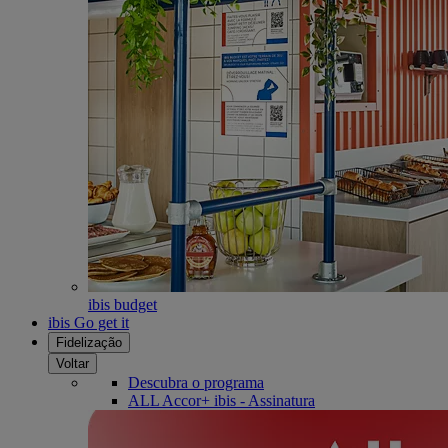
ibis budget
ibis Go get it
Fidelização
Voltar
Descubra o programa
ALL Accor+ ibis - Assinatura