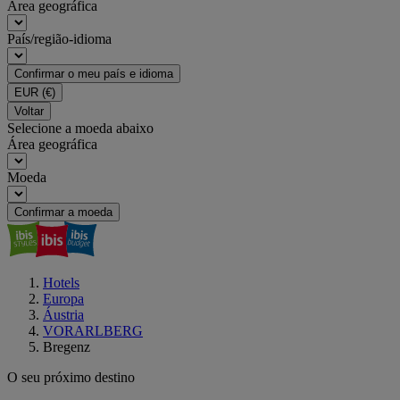
Área geográfica
País/região-idioma
Confirmar o meu país e idioma
EUR
(€)
Voltar
Selecione a moeda abaixo
Área geográfica
Moeda
Confirmar a moeda
Hotels
Europa
Áustria
VORARLBERG
Bregenz
O seu próximo destino