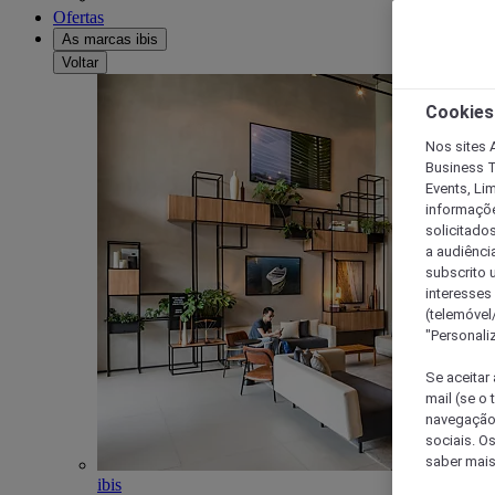
Ofertas
As marcas ibis
Voltar
Cookies
Nos sites A
Business T
Events, Li
informações
solicitados
a audiênci
subscrito u
interesses
(telemóvel
"Personaliz
Se aceitar 
mail (se o
navegação,
sociais. O
saber mais
ibis