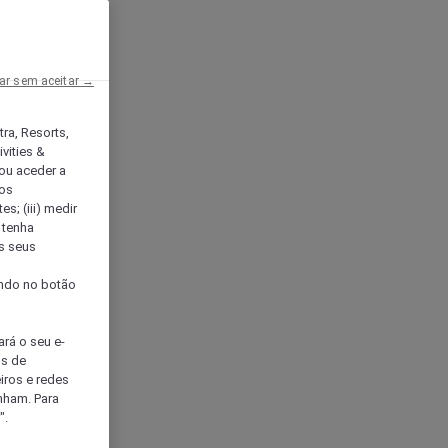
ar sem aceitar →
tra, Resorts,
vities &
ou aceder a
ços
s; (iii) medir
 tenha
os seus
s
cando no botão
ará o seu e-
os de
eiros e redes
nham. Para
".