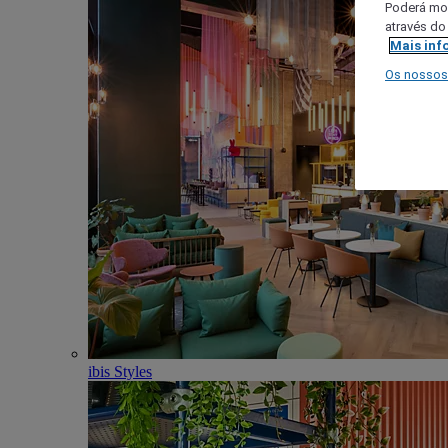
Poderá mod
através do
Mais inf
Os nossos
ibis Styles