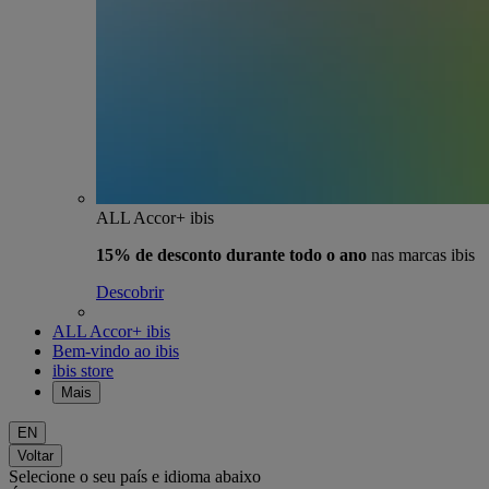
ALL Accor+ ibis
15% de desconto durante todo o ano
nas marcas ibis
Descobrir
ALL Accor+ ibis
Bem-vindo ao ibis
ibis store
Mais
EN
Voltar
Selecione o seu país e idioma abaixo