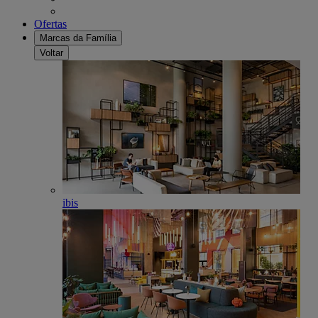
Ofertas
Marcas da Família
Voltar
ibis