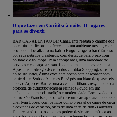
O que fazer em Curitiba à noite: 11 lugares
para se divertir
BAR CANABENTA ​O Bar CanaBenta resgata o charme dos
botequins tradicionais, oferecendo um ambiente nostálgico e
acolhedor. Localizado no bairro Hugo Lange, o bar é famoso
por seus petiscos brasileiros, com destaque para o pão com
bolinho e o rollmops. Para acompanhar, uma variedade de
cervejas e cachaças artesanais complementam a experiência.
Após uma noite agradável, o ibis Curitiba Shopping, situado
no bairro Batel, é uma excelente opção para descansar com
praticidade. &nbsp; Aqueces Bar ​Após um hiato de quase seis
anos, o Aqueces Bar retorna à cena curitibana, resgatando sua
proposta de &quot;botecagem refinada&quot; em um
ambiente que mescla tradição e modernidade. Localizado no
bairro São Francisco, o bar oferece um cardápio assinado pelo
chef Ivan Lopes, com petiscos como o pastel de carne de onça
e coxinhas de camarão, além de uma carta de drinks autorais.
De terça a sábado, os clientes podem desfrutar de música ao
vivo, tornando o local ideal para um happy hour animado ou