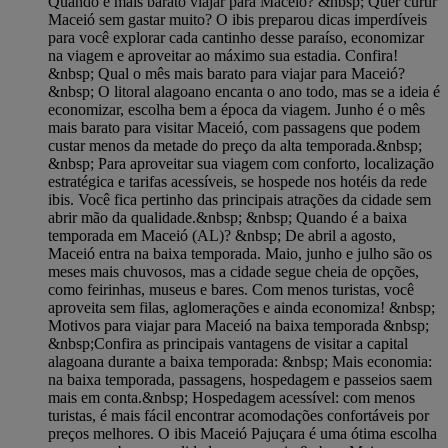
Quando é mais barato viajar para Maceió? &nbsp; Quer curtir
Maceió sem gastar muito? O ibis preparou dicas imperdíveis
para você explorar cada cantinho desse paraíso, economizar
na viagem e aproveitar ao máximo sua estadia. Confira!
&nbsp; Qual o mês mais barato para viajar para Maceió?
&nbsp; O litoral alagoano encanta o ano todo, mas se a ideia é
economizar, escolha bem a época da viagem. Junho é o mês
mais barato para visitar Maceió, com passagens que podem
custar menos da metade do preço da alta temporada.&nbsp;
&nbsp; Para aproveitar sua viagem com conforto, localização
estratégica e tarifas acessíveis, se hospede nos hotéis da rede
ibis. Você fica pertinho das principais atrações da cidade sem
abrir mão da qualidade.&nbsp; &nbsp; Quando é a baixa
temporada em Maceió (AL)? &nbsp; De abril a agosto,
Maceió entra na baixa temporada. Maio, junho e julho são os
meses mais chuvosos, mas a cidade segue cheia de opções,
como feirinhas, museus e bares. Com menos turistas, você
aproveita sem filas, aglomerações e ainda economiza! &nbsp;
Motivos para viajar para Maceió na baixa temporada &nbsp;
&nbsp;Confira as principais vantagens de visitar a capital
alagoana durante a baixa temporada: &nbsp; Mais economia:
na baixa temporada, passagens, hospedagem e passeios saem
mais em conta.&nbsp; Hospedagem acessível: com menos
turistas, é mais fácil encontrar acomodações confortáveis por
preços melhores. O ibis Maceió Pajuçara é uma ótima escolha