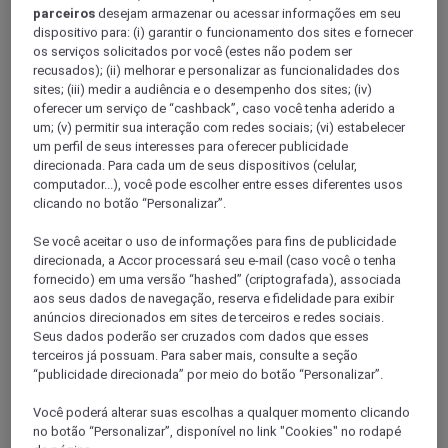
parceiros
desejam armazenar ou acessar informações em seu
Explore Curitiba com economia: roteiros culturais, passeios
dispositivo para: (i) garantir o funcionamento dos sites e fornecer
gratuitos, comida acessível e conforto prático com ibis para
os serviços solicitados por você (estes não podem ser
todos os estilos.
recusados); (ii) melhorar e personalizar as funcionalidades dos
sites; (iii) medir a audiência e o desempenho dos sites; (iv)
oferecer um serviço de “cashback”, caso você tenha aderido a
um; (v) permitir sua interação com redes sociais; (vi) estabelecer
um perfil de seus interesses para oferecer publicidade
direcionada. Para cada um de seus dispositivos (celular,
computador...), você pode escolher entre esses diferentes usos
clicando no botão “Personalizar”.
Se você aceitar o uso de informações para fins de publicidade
direcionada, a Accor processará seu e-mail (caso você o tenha
fornecido) em uma versão “hashed” (criptografada), associada
aos seus dados de navegação, reserva e fidelidade para exibir
anúncios direcionados em sites de terceiros e redes sociais.
Florianópolis para atletas: roteiros de triatlo e
Seus dados poderão ser cruzados com dados que esses
aventura
terceiros já possuam. Para saber mais, consulte a seção
“publicidade direcionada” por meio do botão “Personalizar”.
Florianópolis é o cenário ideal para triatletas. Treine em
Você poderá alterar suas escolhas a qualquer momento clicando
Floripa sem abrir mão do descanso. Roteiros para atletas e
dicas para gastar pouco com ibis.
no botão “Personalizar”, disponível no link "Cookies" no rodapé