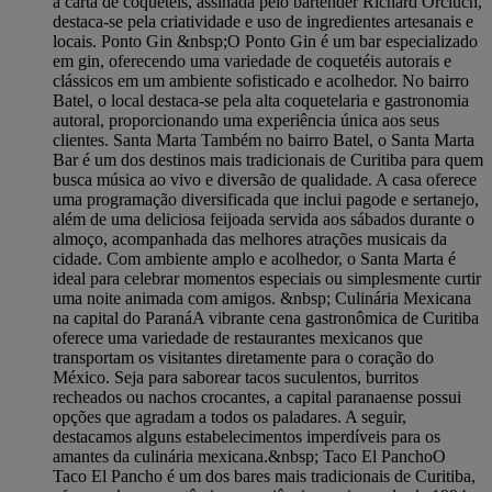
a carta de coquetéis, assinada pelo bartender Richard Orciuch,
destaca-se pela criatividade e uso de ingredientes artesanais e
locais. Ponto Gin &nbsp; ​O Ponto Gin é um bar especializado
em gin, oferecendo uma variedade de coquetéis autorais e
clássicos em um ambiente sofisticado e acolhedor. No bairro
Batel, o local destaca-se pela alta coquetelaria e gastronomia
autoral, proporcionando uma experiência única aos seus
clientes. Santa Marta Também no bairro Batel, o Santa Marta
Bar é um dos destinos mais tradicionais de Curitiba para quem
busca música ao vivo e diversão de qualidade. A casa oferece
uma programação diversificada que inclui pagode e sertanejo,
além de uma deliciosa feijoada servida aos sábados durante o
almoço, acompanhada das melhores atrações musicais da
cidade. Com ambiente amplo e acolhedor, o Santa Marta é
ideal para celebrar momentos especiais ou simplesmente curtir
uma noite animada com amigos. &nbsp; Culinária Mexicana
na capital do Paraná ​A vibrante cena gastronômica de Curitiba
oferece uma variedade de restaurantes mexicanos que
transportam os visitantes diretamente para o coração do
México. Seja para saborear tacos suculentos, burritos
recheados ou nachos crocantes, a capital paranaense possui
opções que agradam a todos os paladares. A seguir,
destacamos alguns estabelecimentos imperdíveis para os
amantes da culinária mexicana.​ &nbsp; Taco El Pancho ​O
Taco El Pancho é um dos bares mais tradicionais de Curitiba,