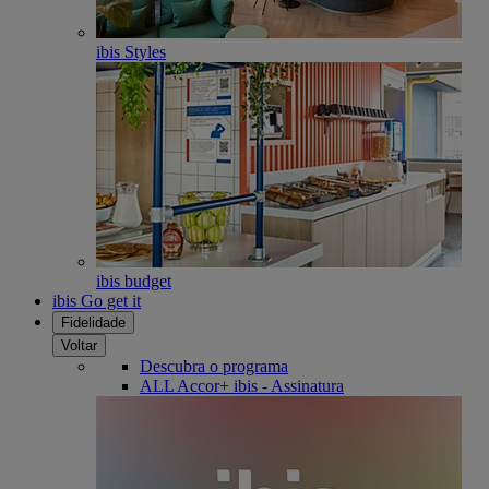
ibis Styles
ibis budget
ibis Go get it
Fidelidade
Voltar
Descubra o programa
ALL Accor+ ibis - Assinatura