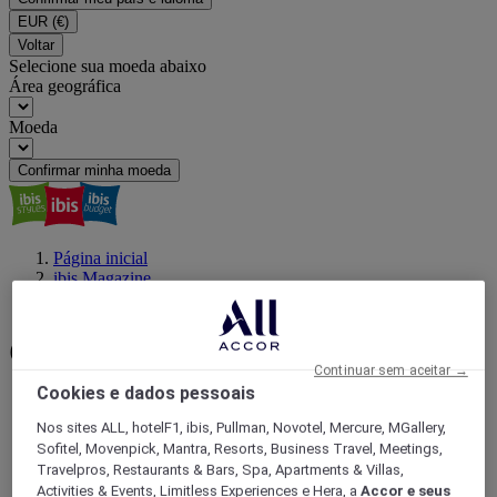
EUR
(€)
Voltar
Selecione sua moeda abaixo
Área geográfica
Moeda
Confirmar minha moeda
Página inicial
ibis Magazine
Conforto acessível
Conforto Acessível
Continuar sem aceitar →
Cookies e dados pessoais
Nos sites ALL, hotelF1, ibis, Pullman, Novotel, Mercure, MGallery,
Passeios baratos em Curitiba com ibis: opções
Sofitel, Movenpick, Mantra, Resorts, Business Travel, Meetings,
Travelpros, Restaurants & Bars, Spa, Apartments & Villas,
de roteiros para todos os bolsos
Activities & Events, Limitless Experiences e Hera, a
Accor e seus