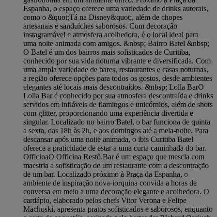
Espanha, o espaço oferece uma variedade de drinks autorais,
como o &quot;Tá na Disney&quot;, além de chopes
artesanais e sanduíches saborosos. Com decoração
instagramável e atmosfera acolhedora, é o local ideal para
uma noite animada com amigos. &nbsp; Bairro Batel &nbsp; ​
O Batel é um dos bairros mais sofisticados de Curitiba,
conhecido por sua vida noturna vibrante e diversificada. Com
uma ampla variedade de bares, restaurantes e casas noturnas,
a região oferece opções para todos os gostos, desde ambientes
elegantes até locais mais descontraídos. &nbsp; Lolla Bar ​O
Lolla Bar é conhecido por sua atmosfera descontraída e drinks
servidos em infláveis de flamingos e unicórnios, além de shots
com glitter, proporcionando uma experiência divertida e
singular. Localizado no bairro Batel, o bar funciona de quinta
a sexta, das 18h às 2h, e aos domingos até a meia-noite. Para
descansar após uma noite animada, o ibis Curitiba Batel
oferece a praticidade de estar a uma curta caminhada do bar.
Officina ​O Officina Restô.Bar é um espaço que mescla com
maestria a sofisticação de um restaurante com a descontração
de um bar. Localizado próximo à Praça da Espanha, o
ambiente de inspiração nova-iorquina convida a horas de
conversa em meio a uma decoração elegante e acolhedora. O
cardápio, elaborado pelos chefs Vitor Verona e Felipe
Machoski, apresenta pratos sofisticados e saborosos, enquanto