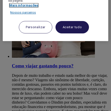
da página.
Mais informações
Nossos parceiros
Personalizar
Aceitar tudo
Como viajar gastando pouco?
Depois de muito trabalho e estudo nada melhor do que viajar,
não é mesmo? Viagens são sinônimo de liberdade, curtição,
comidas gostosas, passeios em pontos turísticos e, é claro, do
merecido descanso. Embora, sejam vistas muitas vezes como
itens de luxo, elas podem caber no seu bolso! Mas você deve
estar se perguntando: como viajar com pouco
dinheiro? Convidamos o Dindim por dindim, especialista em
educação financeira e empreendedorismo, pra mostrar que é