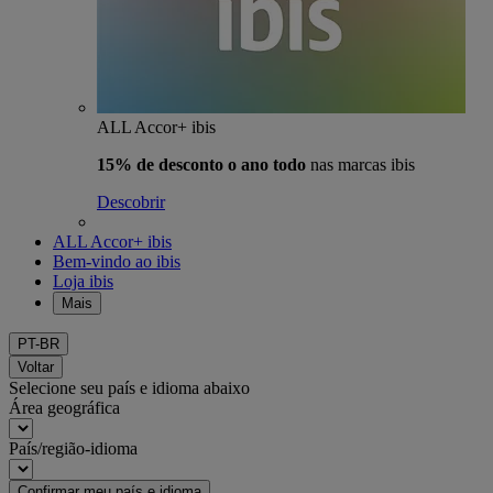
ALL Accor+ ibis
15% de desconto o ano todo
nas marcas ibis
Descobrir
ALL Accor+ ibis
Bem-vindo ao ibis
Loja ibis
Mais
PT-BR
Voltar
Selecione seu país e idioma abaixo
Área geográfica
País/região-idioma
Confirmar meu país e idioma