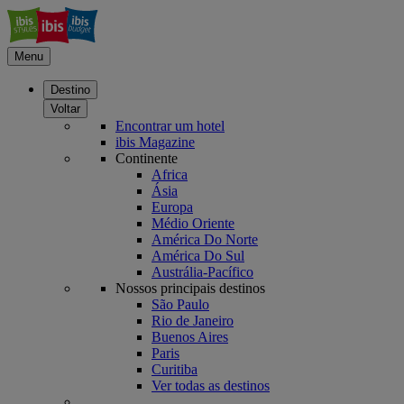
Menu
Destino
Voltar
Encontrar um hotel
ibis Magazine
Continente
Africa
Ásia
Europa
Médio Oriente
América Do Norte
América Do Sul
Austrália-Pacífico
Nossos principais destinos
São Paulo
Rio de Janeiro
Buenos Aires
Paris
Curitiba
Ver todas as destinos