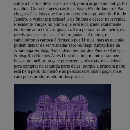
sobre a história deve ir até o local, pois a arquitetura antiga foi
mantida. Como ter acesso às lojas Saara Rio de Janeiro? Para
chegar até as lojas que formam o comércio popular do Rio de
Janeiro, o visitante precisará ir de ônibus e descer na Avenida
Presidente Vargas no ponto que está localizado exatamente
em frente ao metrô Uruguaiana. Se a pessoa for de metrô, ela
precisará descer na estação Uruguaiana. Ao todo, o
camelódromo carioca é formado por 11 ruas, mas as que não
podem deixar de ser visitadas são: •&nbsp; &nbsp;Rua da
Alfândega •&nbsp; &nbsp;Rua Senhor dos Passos •&nbsp;
&nbsp;Rua Buenos Aires Uma dica importante para quem
busca um melhor preço é percorrer as três ruas, mas deixar
para comprar na segunda parte delas, porque a primeira parte
está bem perto do metrô e as pessoas costumam pagar mais
caro pelos produtos adquiridos por ali.