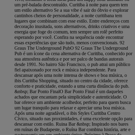
um pré-balada descontraído. Curitiba à noite para quem tem
um estilo alternativo Se a sua vibe é sair do óbvio e explorar
cantinhos cheios de personalidade, a noite curitibana tem
lugares que combinam com esse estilo. Entre endereços com
decoração inusitada, sons alternativos, drinks criativos e uma
energia que foge do comum, tem sempre um rolê perfeito
esperando por você. Confira na sequência onde encontrar
essas experiências que são tudo, menos convencionais. 92
Graus The Underground Pub ​O 92 Graus The Underground
Pub é um ícone da cena alternativa de Curitiba, conhecido por
sua atmosfera autêntica e por ser palco de bandas autorais
desde 1991. No bairro São Francisco, o pub atrai um público
fiel apaixonado por rock e música independente. Para
descansar após uma noite intensa de shows e boa música, o
ibis Curitiba Shopping, situado no centro da cidade, oferece
conforto e praticidade, estando a uma curta distância do pub.
&nbsp; Bar Ponto Final ​O Bar Ponto Final é um daqueles
achados que encantam pela simplicidade e autenticidade. O
bar oferece um ambiente acolhedor, perfeito para quem busca
um lugar tranquilo para relaxar e apreciar uma boa música.
Após uma noite agradável, o ibis Styles Curitiba Centro
Cívico, situado nas proximidades, é uma excelente opção para
descansar com estilo. Ruina Bar &nbsp; Inspirado nos bares
em ruínas de Budapeste, o Ruína Bar combina história, arte e
gastronomia em um ambiente único. Próximo à Praça da