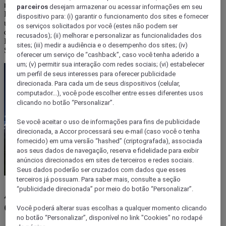
manobras e, claro, encontrar outros fãs do esporte.
parceiros
desejam armazenar ou acessar informações em seu
Pensando nisso, reunimos todas as dicas para quem quer esquecer
dispositivo para: (i) garantir o funcionamento dos sites e fornecer
um pouco a rotina paulistana e, simplesmente, se divertir sobre
os serviços solicitados por você (estes não podem ser
quatro rodas.
recusados); (ii) melhorar e personalizar as funcionalidades dos
E aí, topa? Continue a leitura e descubra onde andar de skate em
sites; (iii) medir a audiência e o desempenho dos sites; (iv)
São Paulo!
oferecer um serviço de “cashback”, caso você tenha aderido a
um; (v) permitir sua interação com redes sociais; (vi) estabelecer
um perfil de seus interesses para oferecer publicidade
direcionada. Para cada um de seus dispositivos (celular,
computador...), você pode escolher entre esses diferentes usos
clicando no botão “Personalizar”.
Se você aceitar o uso de informações para fins de publicidade
direcionada, a Accor processará seu e-mail (caso você o tenha
fornecido) em uma versão “hashed” (criptografada), associada
aos seus dados de navegação, reserva e fidelidade para exibir
anúncios direcionados em sites de terceiros e redes sociais.
Seus dados poderão ser cruzados com dados que esses
terceiros já possuam. Para saber mais, consulte a seção
“publicidade direcionada” por meio do botão “Personalizar”.
Apaixonado por esportes urbanos?
Conheça opções de pistas de skate em SP
Você poderá alterar suas escolhas a qualquer momento clicando
no botão “Personalizar”, disponível no link "Cookies" no rodapé