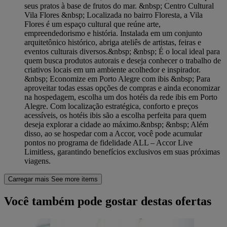
seus pratos à base de frutos do mar. &nbsp; Centro Cultural
Vila Flores &nbsp; Localizada no bairro Floresta, a Vila
Flores é um espaço cultural que reúne arte,
empreendedorismo e história. Instalada em um conjunto
arquitetônico histórico, abriga ateliês de artistas, feiras e
eventos culturais diversos.&nbsp; &nbsp; É o local ideal para
quem busca produtos autorais e deseja conhecer o trabalho de
criativos locais em um ambiente acolhedor e inspirador.
&nbsp; Economize em Porto Alegre com ibis &nbsp; Para
aproveitar todas essas opções de compras e ainda economizar
na hospedagem, escolha um dos hotéis da rede ibis em Porto
Alegre. Com localização estratégica, conforto e preços
acessíveis, os hotéis ibis são a escolha perfeita para quem
deseja explorar a cidade ao máximo.&nbsp; &nbsp; Além
disso, ao se hospedar com a Accor, você pode acumular
pontos no programa de fidelidade ALL – Accor Live
Limitless, garantindo benefícios exclusivos em suas próximas
viagens.
Carregar mais
See more items
Você também pode gostar destas ofertas