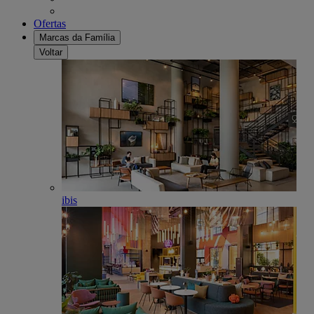
Ofertas
Marcas da Família
Voltar
ibis