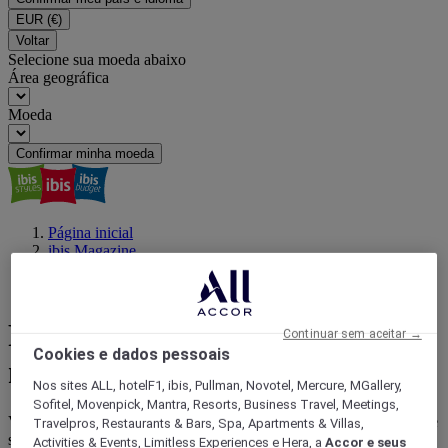
EUR
(€)
Voltar
Selecione sua moeda abaixo
Área geográfica
Moeda
Confirmar minha moeda
Página inicial
ibis Magazine
Conforto acessível
Pista de Skate: conheça as 8 melhores opções em São Paulo
Pista de Skate: conheça as 8
Continuar sem aceitar →
Cookies e dados pessoais
melhores opções em São Paulo
Nos sites ALL, hotelF1, ibis, Pullman, Novotel, Mercure, MGallery,
Sofitel, Movenpick, Mantra, Resorts, Business Travel, Meetings,
Você sabia que a cidade de São Paulo tem vários locais com pista de
Travelpros, Restaurants & Bars, Spa, Apartments & Villas,
skate? A qualquer hora do dia ou da noite é possível fazer altas
Activities & Events, Limitless Experiences e Hera, a
Accor e seus