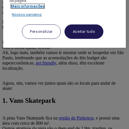
da página.
Antes de mostrarmos quais são os lugares com pista de skate na
Mais informações
capital paulista, vale dizer que a marca ibis budget também é
apaixonada pelo skate street.
Nossos parceiros
Inclusive, os esportes urbanos fazem parte de um dos pilares do ibis
budget.
Personalizar
Aceitar tudo
Então, sempre que você quiser saber sobre o assunto, pode contar
com a nossa ajuda, beleza?
Ah, logo mais, também vamos te mostrar onde se hospedar em São
Paulo, lembrando que as acomodações do ibis budget são
supereconômicas,
pet friendly
, além disso, têm excelente
localização.
Agora, sim, vamos ver juntos quais são os locais para andar de
skate:
1. Vans Skatepark
A pista Vans Skatepark fica na
região de Pinheiros
, e possui uma
área com cerca de 800 m².
Outros atrativos da pista são o deep end de 2.9m, tranfers, os