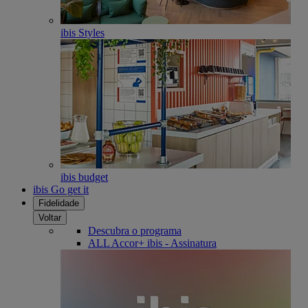
ibis Styles
ibis budget
ibis Go get it
Fidelidade
Voltar
Descubra o programa
ALL Accor+ ibis - Assinatura