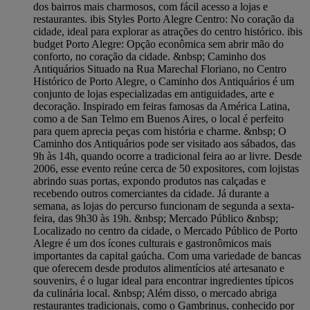
dos bairros mais charmosos, com fácil acesso a lojas e
restaurantes. ibis Styles Porto Alegre Centro: No coração da
cidade, ideal para explorar as atrações do centro histórico. ibis
budget Porto Alegre: Opção econômica sem abrir mão do
conforto, no coração da cidade. &nbsp; Caminho dos
Antiquários Situado na Rua Marechal Floriano, no Centro
Histórico de Porto Alegre, o Caminho dos Antiquários é um
conjunto de lojas especializadas em antiguidades, arte e
decoração. Inspirado em feiras famosas da América Latina,
como a de San Telmo em Buenos Aires, o local é perfeito
para quem aprecia peças com história e charme. &nbsp; O
Caminho dos Antiquários pode ser visitado aos sábados, das
9h às 14h, quando ocorre a tradicional feira ao ar livre. Desde
2006, esse evento reúne cerca de 50 expositores, com lojistas
abrindo suas portas, expondo produtos nas calçadas e
recebendo outros comerciantes da cidade. Já durante a
semana, as lojas do percurso funcionam de segunda a sexta-
feira, das 9h30 às 19h. &nbsp; Mercado Público &nbsp;
Localizado no centro da cidade, o Mercado Público de Porto
Alegre é um dos ícones culturais e gastronômicos mais
importantes da capital gaúcha. Com uma variedade de bancas
que oferecem desde produtos alimentícios até artesanato e
souvenirs, é o lugar ideal para encontrar ingredientes típicos
da culinária local. &nbsp; Além disso, o mercado abriga
restaurantes tradicionais, como o Gambrinus, conhecido por