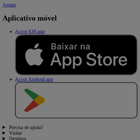
Assine
Aplicativo móvel
Accor iOS app
Accor Android app
D
I
S
P
O
N
Í
V
E
L
N
O
Precisa de ajuda?
Visitar
Destinos