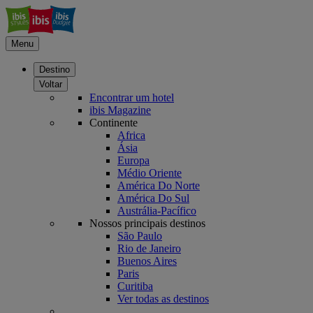
Menu
Destino
Voltar
Encontrar um hotel
ibis Magazine
Continente
Africa
Ásia
Europa
Médio Oriente
América Do Norte
América Do Sul
Austrália-Pacífico
Nossos principais destinos
São Paulo
Rio de Janeiro
Buenos Aires
Paris
Curitiba
Ver todas as destinos