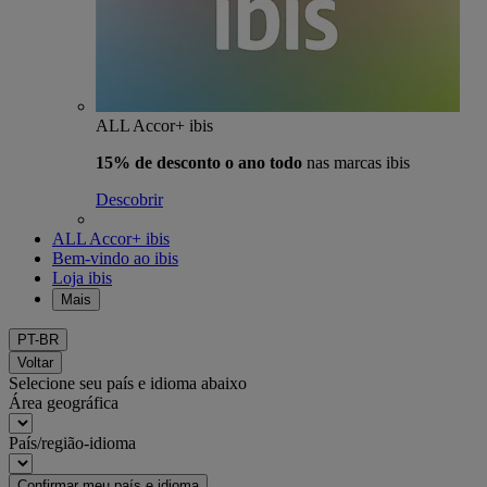
ALL Accor+ ibis
15% de desconto o ano todo
nas marcas ibis
Descobrir
ALL Accor+ ibis
Bem-vindo ao ibis
Loja ibis
Mais
PT-BR
Voltar
Selecione seu país e idioma abaixo
Área geográfica
País/região-idioma
Confirmar meu país e idioma