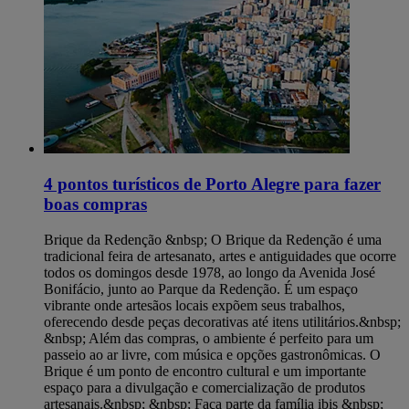
4 pontos turísticos de Porto Alegre para fazer
boas compras
Brique da Redenção &nbsp; O Brique da Redenção é uma
tradicional feira de artesanato, artes e antiguidades que ocorre
todos os domingos desde 1978, ao longo da Avenida José
Bonifácio, junto ao Parque da Redenção. É um espaço
vibrante onde artesãos locais expõem seus trabalhos,
oferecendo desde peças decorativas até itens utilitários.&nbsp;
&nbsp; Além das compras, o ambiente é perfeito para um
passeio ao ar livre, com música e opções gastronômicas. O
Brique é um ponto de encontro cultural e um importante
espaço para a divulgação e comercialização de produtos
artesanais.&nbsp; &nbsp; Faça parte da família ibis &nbsp;