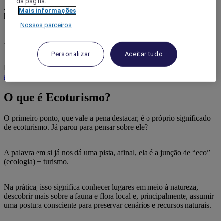
da página.
Além desses pontos, nós também separamos indicações de
Mais informações
hospedagens com custos-benefícios que impressionam.
Nossos parceiros
Aproveite todas as dicas e já prepare suas malas!
Personalizar
Aceitar tudo
Leia mais em:
Trilha em Manaus: confira 6 opções incríveis e como
aproveitar.
O que é Ecoturismo?
O primeiro ponto, que vale a pena destacar, é o próprio significado
de ecoturismo. Já parou para pensar sobre ele?
A palavra em si já nos dá uma pista, afinal, ela é a junção de “eco”
(ecologia) + turismo.
Na prática, isso significa conhecer lugares em meio à natureza,
descobrir mais sobre a fauna e flora local e, principalmente, assumir
uma postura consciente para preservar cenários e recursos naturais.