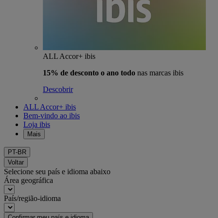
ALL Accor+ ibis
15% de desconto o ano todo
nas marcas ibis
Descobrir
ALL Accor+ ibis
Bem-vindo ao ibis
Loja ibis
Mais
PT-BR
Voltar
Selecione seu país e idioma abaixo
Área geográfica
País/região-idioma
Confirmar meu país e idioma