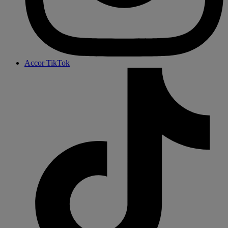
Accor TikTok