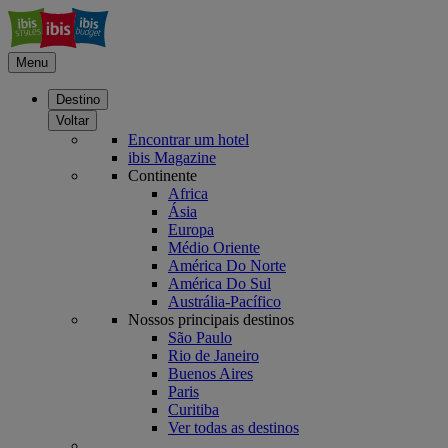
Menu
Destino
Voltar
Encontrar um hotel
ibis Magazine
Continente
Africa
Ásia
Europa
Médio Oriente
América Do Norte
América Do Sul
Austrália-Pacífico
Nossos principais destinos
São Paulo
Rio de Janeiro
Buenos Aires
Paris
Curitiba
Ver todas as destinos