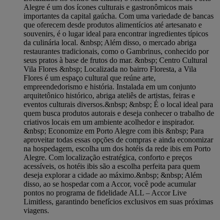
Alegre é um dos ícones culturais e gastronômicos mais
importantes da capital gaúcha. Com uma variedade de bancas
que oferecem desde produtos alimentícios até artesanato e
souvenirs, é o lugar ideal para encontrar ingredientes típicos
da culinária local. &nbsp; Além disso, o mercado abriga
restaurantes tradicionais, como o Gambrinus, conhecido por
seus pratos à base de frutos do mar. &nbsp; Centro Cultural
Vila Flores &nbsp; Localizada no bairro Floresta, a Vila
Flores é um espaço cultural que reúne arte,
empreendedorismo e história. Instalada em um conjunto
arquitetônico histórico, abriga ateliês de artistas, feiras e
eventos culturais diversos.&nbsp; &nbsp; É o local ideal para
quem busca produtos autorais e deseja conhecer o trabalho de
criativos locais em um ambiente acolhedor e inspirador.
&nbsp; Economize em Porto Alegre com ibis &nbsp; Para
aproveitar todas essas opções de compras e ainda economizar
na hospedagem, escolha um dos hotéis da rede ibis em Porto
Alegre. Com localização estratégica, conforto e preços
acessíveis, os hotéis ibis são a escolha perfeita para quem
deseja explorar a cidade ao máximo.&nbsp; &nbsp; Além
disso, ao se hospedar com a Accor, você pode acumular
pontos no programa de fidelidade ALL – Accor Live
Limitless, garantindo benefícios exclusivos em suas próximas
viagens.