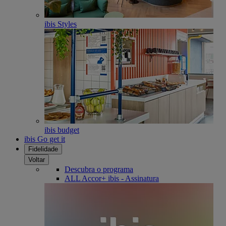
ibis Styles
ibis budget
ibis Go get it
Fidelidade
Voltar
Descubra o programa
ALL Accor+ ibis - Assinatura