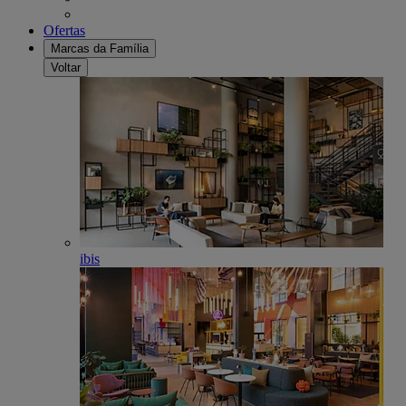
Ofertas
Marcas da Família
Voltar
ibis