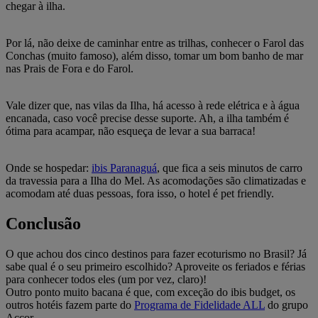
chegar à ilha.
Por lá, não deixe de caminhar entre as trilhas, conhecer o Farol das
Conchas (muito famoso), além disso, tomar um bom banho de mar
nas Prais de Fora e do Farol.
Vale dizer que, nas vilas da Ilha, há acesso à rede elétrica e à água
encanada, caso você precise desse suporte. Ah, a ilha também é
ótima para acampar, não esqueça de levar a sua barraca!
Onde se hospedar:
ibis Paranaguá
, que fica a seis minutos de carro
da travessia para a Ilha do Mel. As acomodações são climatizadas e
acomodam até duas pessoas, fora isso, o hotel é pet friendly.
Conclusão
O que achou dos cinco destinos para fazer ecoturismo no Brasil? Já
sabe qual é o seu primeiro escolhido? Aproveite os feriados e férias
para conhecer todos eles (um por vez, claro)!
Outro ponto muito bacana é que, com exceção do ibis budget, os
outros hotéis fazem parte do
Programa de Fidelidade ALL
do grupo
Accor.