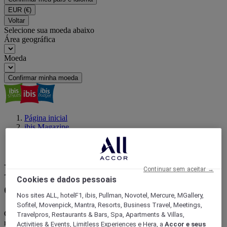
EUR
(€)
Voltar
Selecione sua moeda abaixo
Área geográfica
Moeda
Confirmar minha moeda
Página inicial
ibis Magazine
Conforto acessível
Ecoturismo no Brasil: O que é e 5 Melhores Destinos (2022)
Ecoturismo no Brasil: O que é
Continuar sem aceitar →
Cookies e dados pessoais
e 5 Melhores Destinos (2022)
Nos sites ALL, hotelF1, ibis, Pullman, Novotel, Mercure, MGallery,
Sofitel, Movenpick, Mantra, Resorts, Business Travel, Meetings,
Conheça os melhores destinos no Brasil para o Ecoturismo. Trilhas,
Travelpros, Restaurants & Bars, Spa, Apartments & Villas,
natureza e muita aventura te esperam de Norte a Sul! Confira os
Activities & Events, Limitless Experiences e Hera, a
Accor e seus