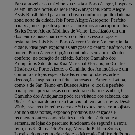
Para aproveitar ao máximo sua visita a Porto Alegre, hospede-
se em um dos hotéis da rede ibis: &nbsp; ibis Porto Alegre
Assis Brasil: Ideal para quem busca conforto e praticidade na
zona norte da cidade. ibis Porto Alegre Aeroporto: Perfeito
para viajantes que desejam estar próximos ao aeroporto. ibis
Styles Porto Alegre Moinhos de Vento: Localizado em um
dos bairros mais charmosos, com fácil acesso a lojas e
restaurantes. ibis Styles Porto Alegre Centro: No coração da
cidade, ideal para explorar as atrações do centro histórico. ibis
budget Porto Alegre: Opção econômica sem abrir mão do
conforto, no coração da cidade. &nbsp; Caminho dos
Antiquários Situado na Rua Marechal Floriano, no Centro
Histórico de Porto Alegre, o Caminho dos Antiquários é um
conjunto de lojas especializadas em antiguidades, arte e
decoração. Inspirado em feiras famosas da América Latina,
como a de San Telmo em Buenos Aires, o local é perfeito
para quem aprecia peças com história e charme. &nbsp; O
Caminho dos Antiquários pode ser visitado aos sábados, das
9h às 14h, quando ocorre a tradicional feira ao ar livre. Desde
2006, esse evento reúne cerca de 50 expositores, com lojistas
abrindo suas portas, expondo produtos nas calçadas e
recebendo outros comerciantes da cidade. Já durante a
semana, as lojas do percurso funcionam de segunda a sexta-
feira, das 9h30 às 19h. &nbsp; Mercado Público &nbsp;
Localizado no centro da cidade, o Mercado Público de Porto