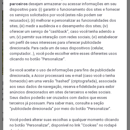
detalhes neste post.
parceiros
desejam armazenar ou acessar informações em seu
dispositivo para: (i) garantir o funcionamento dos sites e fornecer
os serviços solicitados por você (estes não podem ser
recusados); (ii) melhorar e personalizar as funcionalidades dos
sites; (iii) medir a audiência e o desempenho dos sites; (iv)
oferecer um serviço de “cashback”, caso você tenha aderido a
um; (v) permitir sua interação com redes sociais; (vi) estabelecer
um perfil de seus interesses para oferecer publicidade
direcionada. Para cada um de seus dispositivos (celular,
computador...), você pode escolher entre esses diferentes usos
clicando no botão “Personalizar”.
Se você aceitar o uso de informações para fins de publicidade
direcionada, a Accor processará seu e-mail (caso você o tenha
fornecido) em uma versão “hashed” (criptografada), associada
Em terras tupiniquins, não faltam ótimas alternativas para você se
aos seus dados de navegação, reserva e fidelidade para exibir
aventurar e relaxar em meio à natureza.Quer saber como? Nós
anúncios direcionados em sites de terceiros e redes sociais.
separamos lugares fantásticos para quem tem interesse em fazer
Seus dados poderão ser cruzados com dados que esses
ecoturismo no Brasil.
terceiros já possuam. Para saber mais, consulte a seção
“publicidade direcionada” por meio do botão “Personalizar”.
Vamos te mostrar o que é possível encontrar em cada destino, com
isso, você vai se encantar com tudo!
Você poderá alterar suas escolhas a qualquer momento clicando
no botão “Personalizar”, disponível no link "Cookies" no rodapé