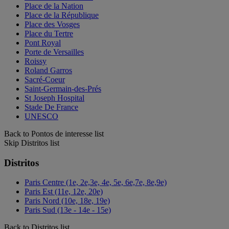
Place de la Nation
Place de la République
Place des Vosges
Place du Tertre
Pont Royal
Porte de Versailles
Roissy
Roland Garros
Sacré-Coeur
Saint-Germain-des-Prés
St Joseph Hospital
Stade De France
UNESCO
Back to Pontos de interesse list
Skip Distritos list
Distritos
Paris Centre (1e, 2e,3e, 4e, 5e, 6e,7e, 8e,9e)
Paris Est (11e, 12e, 20e)
Paris Nord (10e, 18e, 19e)
Paris Sud (13e - 14e - 15e)
Back to Distritos list