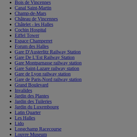
Bois de Vincennes
Canal Saint-Martin
Champ-de-Mars
Château de Vincennes
Châtelet - les Halles
Cochin Hospital
Eiffel Tower
Espace Champerret
Forum des Halles
Gare D'Austerlitz Railway Station
Gare De L'Est Railway Station
Gare Montparnasse railway station
Gare Saint-Lazare railway station
Gare de Lyon railway station
Gare de Paris-Nord railway station
Grand Boulevard
Invalides
Jardin des Plantes
Jardin des Tuileries
Jardin du Luxembourg
Latin Quarter
Les Halles
Lido
Longchamp Racecourse
Louvre Museum