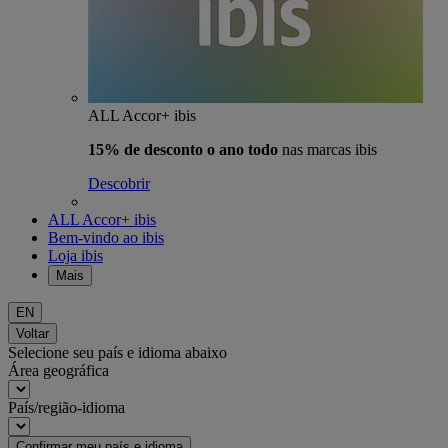
ALL Accor+ ibis
15% de desconto o ano todo
nas marcas ibis
Descobrir
ALL Accor+ ibis
Bem-vindo ao ibis
Loja ibis
Mais
EN
Voltar
Selecione seu país e idioma abaixo
Área geográfica
País/região-idioma
Confirmar meu país e idioma