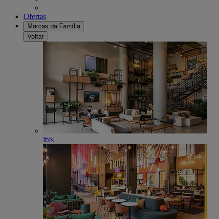
Ofertas
Marcas da Família
Voltar
ibis