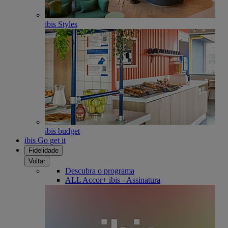
ibis Styles
ibis budget
ibis Go get it
Fidelidade
Voltar
Descubra o programa
ALL Accor+ ibis - Assinatura