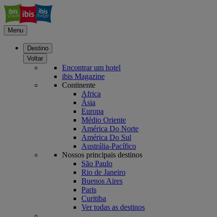
Menu
Destino
Voltar
Encontrar um hotel
ibis Magazine
Continente
Africa
Ásia
Europa
Médio Oriente
América Do Norte
América Do Sul
Austrália-Pacífico
Nossos principais destinos
São Paulo
Rio de Janeiro
Buenos Aires
Paris
Curitiba
Ver todas as destinos