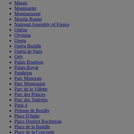
Marais
Montmartre
Montparnasse
Moulin Rouge
National Assembly of France
Odéon
Olympia
Opera
Opéra Bastille
Opéra de Paris
Orly
Palais Bourbon
Palais-Royal
Panthéon
Parc Monceau
Parc Montsouris
Parc de la Villette
Parc des Princes
Parc des Tuileries
Paris 4
Pelouse de Reuilly
Place D'Italie
Place Denfert Rochereau
Place de la Bastille
Place de la Concorde