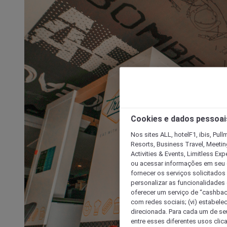
Cookies e dados pessoai
Nos sites ALL, hotelF1, ibis, Pul
Resorts, Business Travel, Meetin
Activities & Events, Limitless Ex
ou acessar informações em seu di
fornecer os serviços solicitados
personalizar as funcionalidades d
oferecer um serviço de “cashback
com redes sociais; (vi) estabele
direcionada. Para cada um de seu
entre esses diferentes usos clic