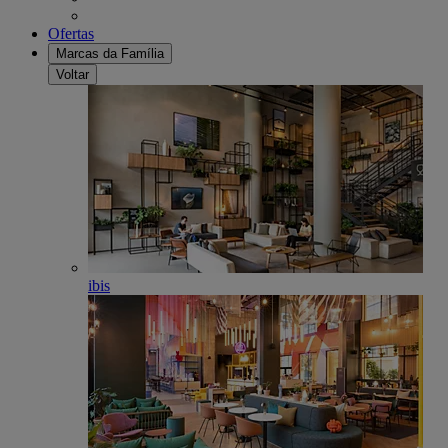
Ofertas
Marcas da Família
Voltar
ibis