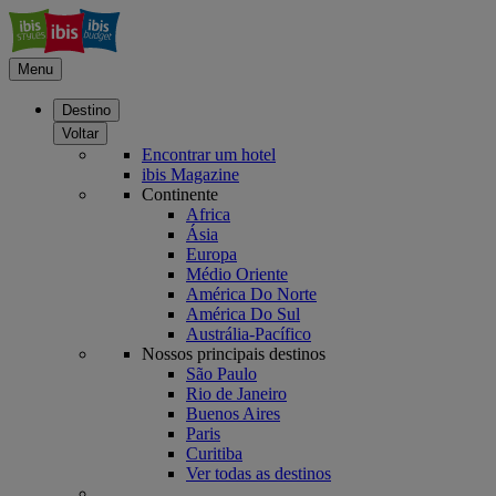
Menu
Destino
Voltar
Encontrar um hotel
ibis Magazine
Continente
Africa
Ásia
Europa
Médio Oriente
América Do Norte
América Do Sul
Austrália-Pacífico
Nossos principais destinos
São Paulo
Rio de Janeiro
Buenos Aires
Paris
Curitiba
Ver todas as destinos