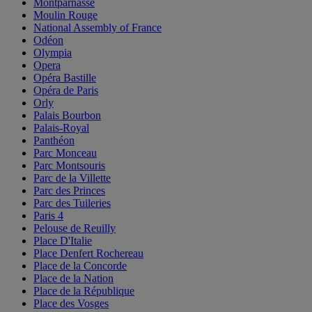
Montparnasse
Moulin Rouge
National Assembly of France
Odéon
Olympia
Opera
Opéra Bastille
Opéra de Paris
Orly
Palais Bourbon
Palais-Royal
Panthéon
Parc Monceau
Parc Montsouris
Parc de la Villette
Parc des Princes
Parc des Tuileries
Paris 4
Pelouse de Reuilly
Place D'Italie
Place Denfert Rochereau
Place de la Concorde
Place de la Nation
Place de la République
Place des Vosges