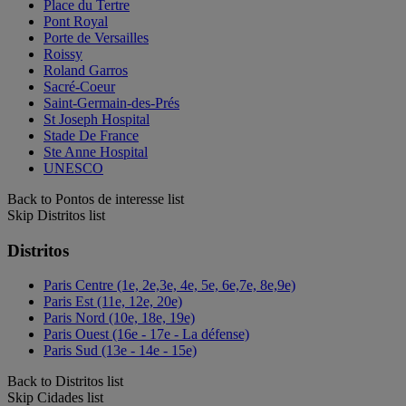
Place du Tertre
Pont Royal
Porte de Versailles
Roissy
Roland Garros
Sacré-Coeur
Saint-Germain-des-Prés
St Joseph Hospital
Stade De France
Ste Anne Hospital
UNESCO
Back to Pontos de interesse list
Skip Distritos list
Distritos
Paris Centre (1e, 2e,3e, 4e, 5e, 6e,7e, 8e,9e)
Paris Est (11e, 12e, 20e)
Paris Nord (10e, 18e, 19e)
Paris Ouest (16e - 17e - La défense)
Paris Sud (13e - 14e - 15e)
Back to Distritos list
Skip Cidades list