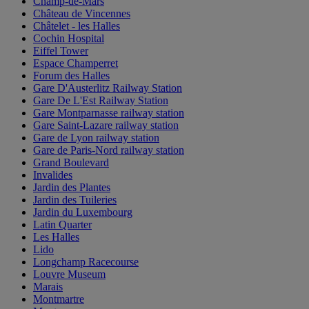
Champ-de-Mars
Château de Vincennes
Châtelet - les Halles
Cochin Hospital
Eiffel Tower
Espace Champerret
Forum des Halles
Gare D'Austerlitz Railway Station
Gare De L'Est Railway Station
Gare Montparnasse railway station
Gare Saint-Lazare railway station
Gare de Lyon railway station
Gare de Paris-Nord railway station
Grand Boulevard
Invalides
Jardin des Plantes
Jardin des Tuileries
Jardin du Luxembourg
Latin Quarter
Les Halles
Lido
Longchamp Racecourse
Louvre Museum
Marais
Montmartre