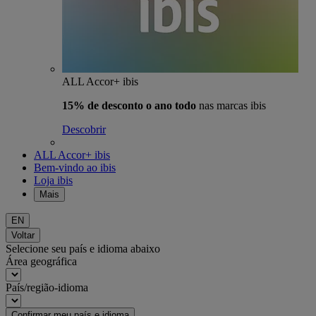
ALL Accor+ ibis
15% de desconto o ano todo
nas marcas ibis
Descobrir
ALL Accor+ ibis
Bem-vindo ao ibis
Loja ibis
Mais
EN
Voltar
Selecione seu país e idioma abaixo
Área geográfica
País/região-idioma
Confirmar meu país e idioma