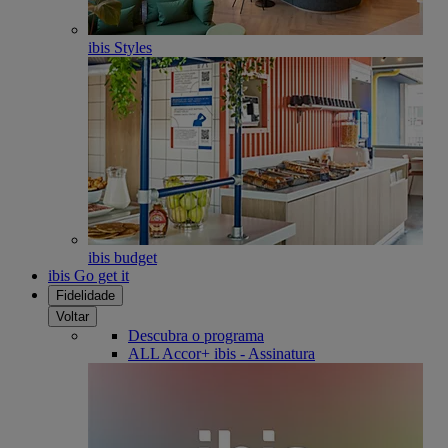
ibis Styles
ibis budget
ibis Go get it
Fidelidade
Voltar
Descubra o programa
ALL Accor+ ibis - Assinatura