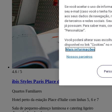
Se você aceitar o uso de inform
seu e-mail (caso você o tenha f
aos seus dados de navegação, re
de terceiros e redes sociais. S
já possuam. Para saber mais, co
“Personalizar”.
Você poderá alterar suas escolh
disponível no link "Cookies" no 
Mais informações
Nossos parceiros
Pers
4.6 / 5
ibis Styles Paris Place d'Italie Butte aux Cailles
Quartos Familiares
Hotel perto da estação Place d'Italie com linhas 5, 6 e 7
Sala de pequeno-almoço luminosa e catering ligeiro