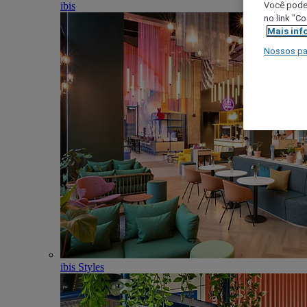
ibis
Você poder
no link "C
Mais inf
Nossos pa
ibis Styles