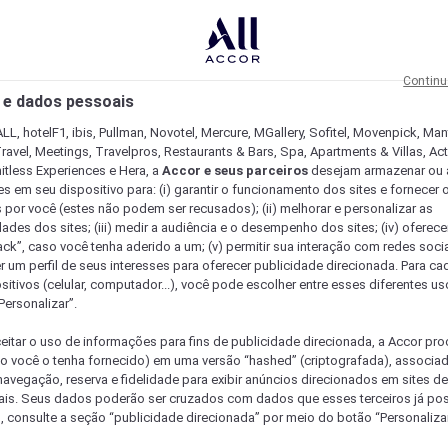
Continu
 e dados pessoais
LL, hotelF1, ibis, Pullman, Novotel, Mercure, MGallery, Sofitel, Movenpick, Man
ravel, Meetings, Travelpros, Restaurants & Bars, Spa, Apartments & Villas, Acti
mitless Experiences e Hera, a
Accor e seus parceiros
desejam armazenar ou 
s em seu dispositivo para: (i) garantir o funcionamento dos sites e fornecer 
s por você (estes não podem ser recusados); (ii) melhorar e personalizar as
dades dos sites; (iii) medir a audiência e o desempenho dos sites; (iv) oferec
ck”, caso você tenha aderido a um; (v) permitir sua interação com redes sociai
r um perfil de seus interesses para oferecer publicidade direcionada. Para c
sitivos (celular, computador...), você pode escolher entre esses diferentes u
Personalizar”.
eitar o uso de informações para fins de publicidade direcionada, a Accor pr
so você o tenha fornecido) em uma versão “hashed” (criptografada), associa
avegação, reserva e fidelidade para exibir anúncios direcionados em sites de 
ais. Seus dados poderão ser cruzados com dados que esses terceiros já po
, consulte a seção “publicidade direcionada” por meio do botão “Personalizar