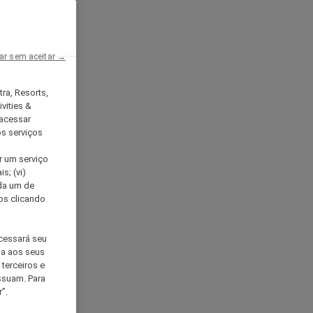
ar sem aceitar →
tra, Resorts,
vities &
acessar
os serviços
er um serviço
s; (vi)
ada um de
sos clicando
ocessará seu
da aos seus
terceiros e
ssuam. Para
”.