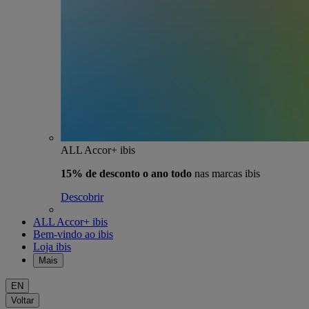
ALL Accor+ ibis
15% de desconto o ano todo
nas marcas ibis
Descobrir
ALL Accor+ ibis
Bem-vindo ao ibis
Loja ibis
Mais
EN
Voltar