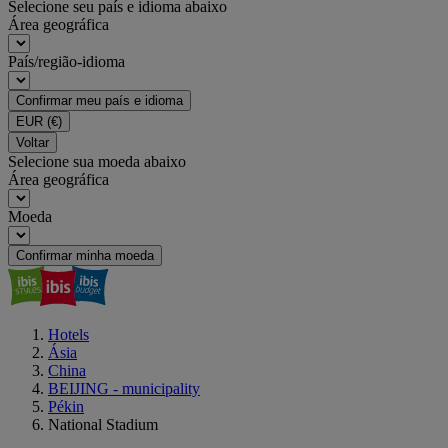
Selecione seu país e idioma abaixo
Área geográfica
País/região-idioma
Confirmar meu país e idioma
EUR
(€)
Voltar
Selecione sua moeda abaixo
Área geográfica
Moeda
Confirmar minha moeda
Hotels
Ásia
China
BEIJING - municipality
Pékin
National Stadium