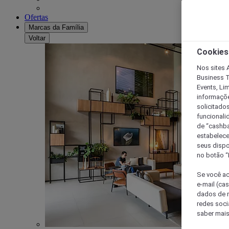
Ofertas
Marcas da Família
Voltar
Cookies
Nos sites A
Business T
Events, Li
informaçõe
solicitado
funcionali
de “cashba
estabelece
seus dispo
no botão “
Se você ac
e-mail (ca
dados de n
redes soci
saber mais