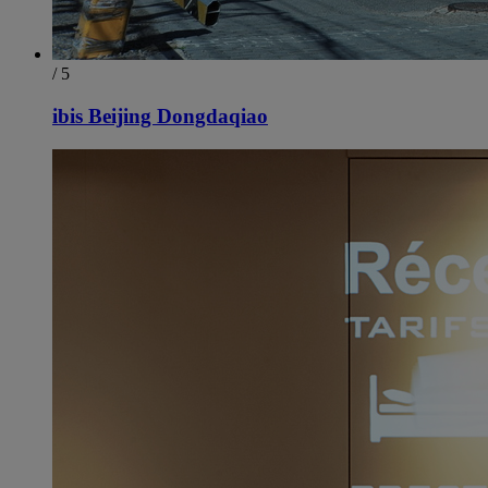
/ 5
ibis Beijing Dongdaqiao