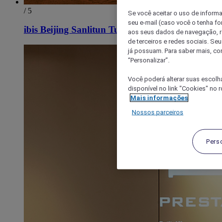
/ 5
Se você aceitar o uso de inform
seu e-mail (caso você o tenha f
ibis Beijing Sanlitun Tuanjie Lake Hotel
aos seus dados de navegação, re
de terceiros e redes sociais. S
já possuam. Para saber mais, co
“Personalizar”.
Você poderá alterar suas escolh
disponível no link "Cookies" no 
Mais informações
Nossos parceiros
Pers