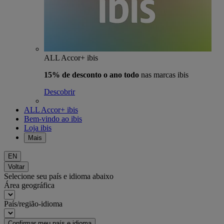
ALL Accor+ ibis
15% de desconto o ano todo
nas marcas ibis
Descobrir
ALL Accor+ ibis
Bem-vindo ao ibis
Loja ibis
Mais
EN
Voltar
Selecione seu país e idioma abaixo
Área geográfica
País/região-idioma
Confirmar meu país e idioma