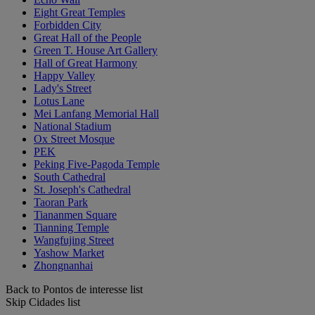
Eight Great Temples
Forbidden City
Great Hall of the People
Green T. House Art Gallery
Hall of Great Harmony
Happy Valley
Lady's Street
Lotus Lane
Mei Lanfang Memorial Hall
National Stadium
Ox Street Mosque
PEK
Peking Five-Pagoda Temple
South Cathedral
St. Joseph's Cathedral
Taoran Park
Tiananmen Square
Tianning Temple
Wangfujing Street
Yashow Market
Zhongnanhai
Back to Pontos de interesse list
Skip Cidades list