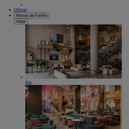
Ofertas
Marcas da Família
Voltar
ibis