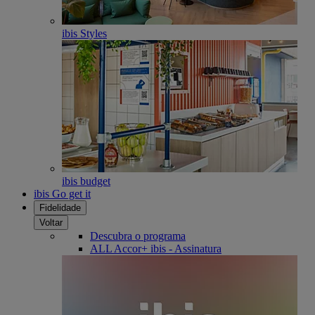
ibis Styles
ibis budget
ibis Go get it
Fidelidade
Voltar
Descubra o programa
ALL Accor+ ibis - Assinatura