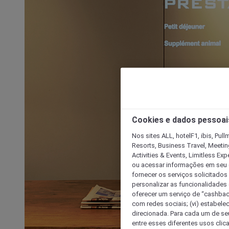
Cookies e dados pessoai
Nos sites ALL, hotelF1, ibis, Pul
Resorts, Business Travel, Meetin
Activities & Events, Limitless Ex
ou acessar informações em seu di
fornecer os serviços solicitados
personalizar as funcionalidades d
oferecer um serviço de “cashback
com redes sociais; (vi) estabele
direcionada. Para cada um de seu
entre esses diferentes usos clic