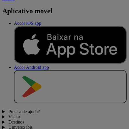
Aplicativo móvel
Accor iOS app
Accor Android app
D
I
S
P
O
N
Í
V
E
L
N
O
Precisa de ajuda?
Visitar
Destinos
Universo ibis