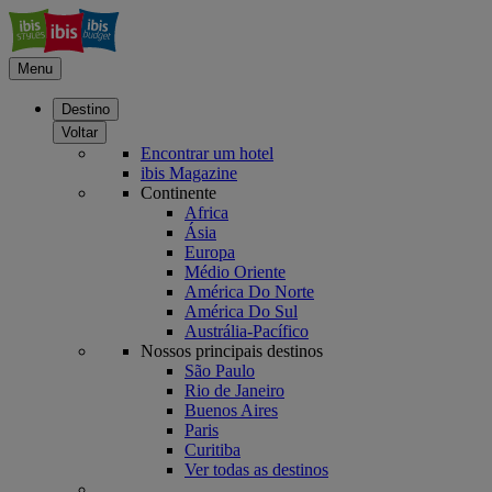
Menu
Destino
Voltar
Encontrar um hotel
ibis Magazine
Continente
Africa
Ásia
Europa
Médio Oriente
América Do Norte
América Do Sul
Austrália-Pacífico
Nossos principais destinos
São Paulo
Rio de Janeiro
Buenos Aires
Paris
Curitiba
Ver todas as destinos