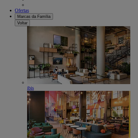
Ofertas
Marcas da Família
Voltar
ibis