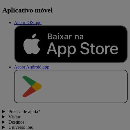
Aplicativo móvel
Accor iOS app
Accor Android app
D
I
S
P
O
N
Í
V
E
L
N
O
Precisa de ajuda?
Visitar
Destinos
Universo ibis