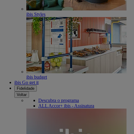
ibis Styles
ibis budget
ibis Go get it
Fidelidade
Voltar
Descubra o programa
ALL Accor+ ibis - Assinatura