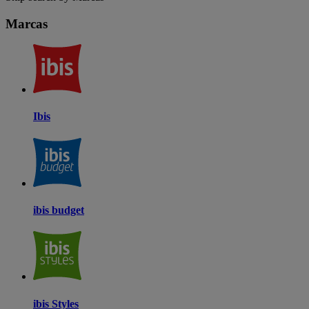
Marcas
Ibis
ibis budget
ibis Styles