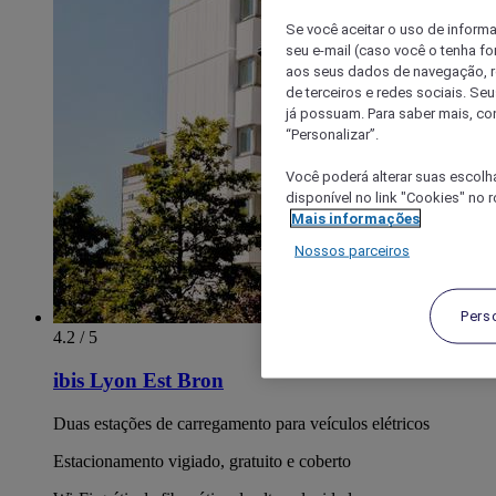
Se você aceitar o uso de inform
seu e-mail (caso você o tenha f
aos seus dados de navegação, re
de terceiros e redes sociais. S
já possuam. Para saber mais, co
“Personalizar”.
Você poderá alterar suas escolh
disponível no link "Cookies" no 
Mais informações
Nossos parceiros
Pers
4.2 / 5
ibis Lyon Est Bron
Duas estações de carregamento para veículos elétricos
Estacionamento vigiado, gratuito e coberto