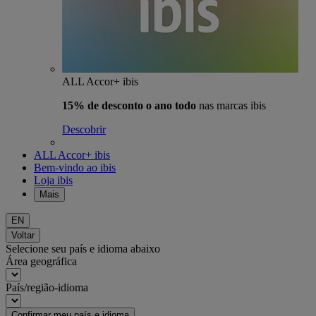
ALL Accor+ ibis
15% de desconto o ano todo
nas marcas ibis
Descobrir
ALL Accor+ ibis
Bem-vindo ao ibis
Loja ibis
Mais
EN
Voltar
Selecione seu país e idioma abaixo
Área geográfica
País/região-idioma
Confirmar meu país e idioma