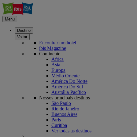
Menu
Destino
Voltar
Encontrar um hotel
ibis Magazine
Continente
Africa
Ásia
Europa
Médio Oriente
América Do Norte
América Do Sul
Austrália-Pacífico
Nossos principais destinos
São Paulo
Rio de Janeiro
Buenos Aires
Paris
Curitiba
Ver todas as destinos