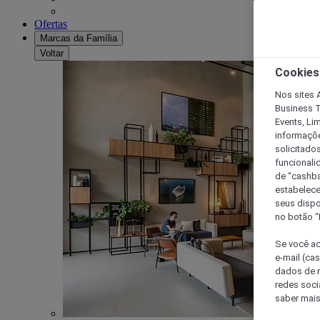
Ofertas
Marcas da Família
Voltar
Cookies
Nos sites A
Business T
Events, Li
informaçõe
solicitado
funcionali
de “cashba
estabelece
seus dispo
no botão “
Se você ac
e-mail (ca
dados de n
redes soci
saber mais