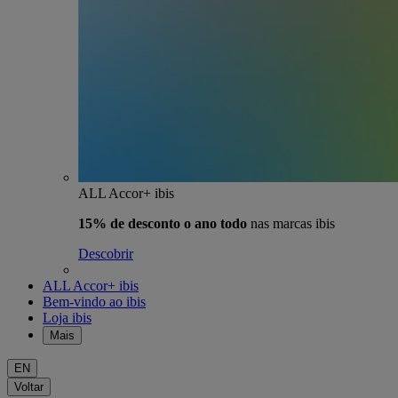
ALL Accor+ ibis
15% de desconto o ano todo
nas marcas ibis
Descobrir
ALL Accor+ ibis
Bem-vindo ao ibis
Loja ibis
Mais
EN
Voltar