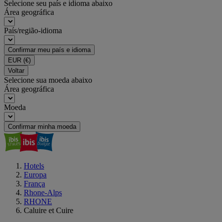
Selecione seu país e idioma abaixo
Área geográfica
País/região-idioma
Confirmar meu país e idioma
EUR
(€)
Voltar
Selecione sua moeda abaixo
Área geográfica
Moeda
Confirmar minha moeda
Hotels
Europa
França
Rhone-Alps
RHONE
Caluire et Cuire