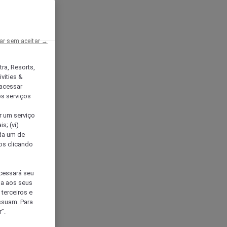
ar sem aceitar →
tra, Resorts,
vities &
acessar
os serviços
er um serviço
s; (vi)
ada um de
sos clicando
ocessará seu
da aos seus
terceiros e
ssuam. Para
”.