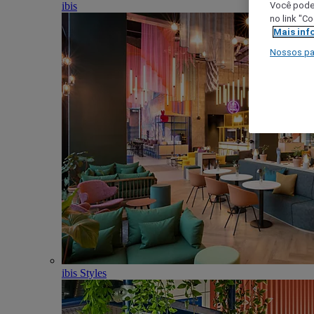
ibis
Você poder
no link "C
Mais inf
Nossos pa
ibis Styles