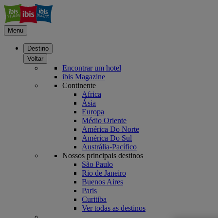
Menu
Destino
Voltar
Encontrar um hotel
ibis Magazine
Continente
Africa
Ásia
Europa
Médio Oriente
América Do Norte
América Do Sul
Austrália-Pacífico
Nossos principais destinos
São Paulo
Rio de Janeiro
Buenos Aires
Paris
Curitiba
Ver todas as destinos