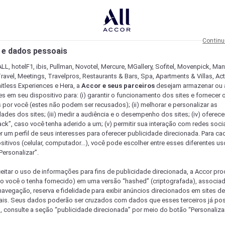
Continu
 e dados pessoais
LL, hotelF1, ibis, Pullman, Novotel, Mercure, MGallery, Sofitel, Movenpick, Man
ravel, Meetings, Travelpros, Restaurants & Bars, Spa, Apartments & Villas, Acti
mitless Experiences e Hera, a
Accor e seus parceiros
desejam armazenar ou 
s em seu dispositivo para: (i) garantir o funcionamento dos sites e fornecer 
s por você (estes não podem ser recusados); (ii) melhorar e personalizar as
dades dos sites; (iii) medir a audiência e o desempenho dos sites; (iv) oferec
ck”, caso você tenha aderido a um; (v) permitir sua interação com redes sociai
r um perfil de seus interesses para oferecer publicidade direcionada. Para c
sitivos (celular, computador...), você pode escolher entre esses diferentes u
Personalizar”.
eitar o uso de informações para fins de publicidade direcionada, a Accor pr
so você o tenha fornecido) em uma versão “hashed” (criptografada), associa
avegação, reserva e fidelidade para exibir anúncios direcionados em sites de 
ais. Seus dados poderão ser cruzados com dados que esses terceiros já po
, consulte a seção “publicidade direcionada” por meio do botão “Personalizar