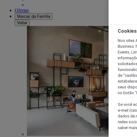
Ofertas
Marcas da Família
Voltar
Cookies
Nos sites A
Business T
Events, Li
informaçõe
solicitado
funcionali
de “cashba
estabelece
seus dispo
no botão “
Se você ac
e-mail (ca
dados de n
redes soci
saber mais