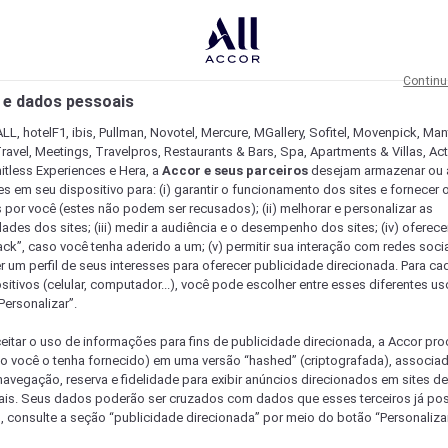
Continu
 e dados pessoais
LL, hotelF1, ibis, Pullman, Novotel, Mercure, MGallery, Sofitel, Movenpick, Man
ravel, Meetings, Travelpros, Restaurants & Bars, Spa, Apartments & Villas, Acti
mitless Experiences e Hera, a
Accor e seus parceiros
desejam armazenar ou 
s em seu dispositivo para: (i) garantir o funcionamento dos sites e fornecer 
s por você (estes não podem ser recusados); (ii) melhorar e personalizar as
dades dos sites; (iii) medir a audiência e o desempenho dos sites; (iv) oferec
ck”, caso você tenha aderido a um; (v) permitir sua interação com redes sociai
r um perfil de seus interesses para oferecer publicidade direcionada. Para c
sitivos (celular, computador...), você pode escolher entre esses diferentes u
Personalizar”.
eitar o uso de informações para fins de publicidade direcionada, a Accor pr
so você o tenha fornecido) em uma versão “hashed” (criptografada), associa
avegação, reserva e fidelidade para exibir anúncios direcionados em sites de 
ais. Seus dados poderão ser cruzados com dados que esses terceiros já po
, consulte a seção “publicidade direcionada” por meio do botão “Personalizar