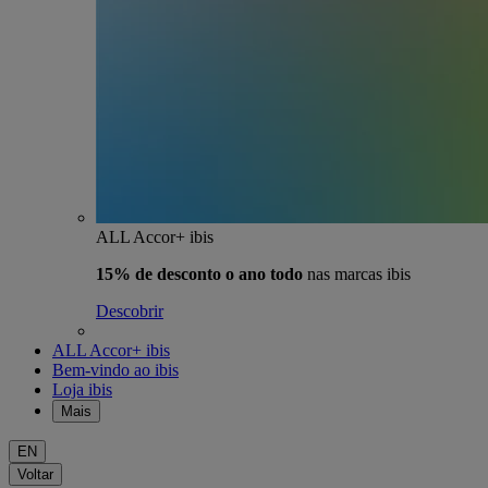
ALL Accor+ ibis
15% de desconto o ano todo
nas marcas ibis
Descobrir
ALL Accor+ ibis
Bem-vindo ao ibis
Loja ibis
Mais
EN
Voltar