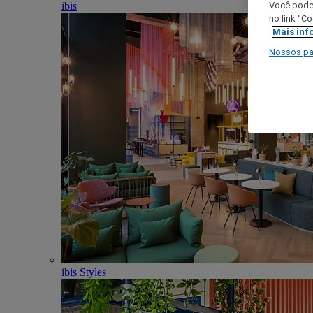
ibis
Você poder
no link "C
Mais inf
Nossos pa
ibis Styles