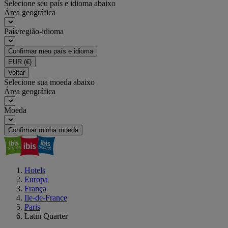
Selecione seu país e idioma abaixo
Área geográfica
País/região-idioma
Confirmar meu país e idioma
EUR
(€)
Voltar
Selecione sua moeda abaixo
Área geográfica
Moeda
Confirmar minha moeda
Hotels
Europa
França
Ile-de-France
Paris
Latin Quarter