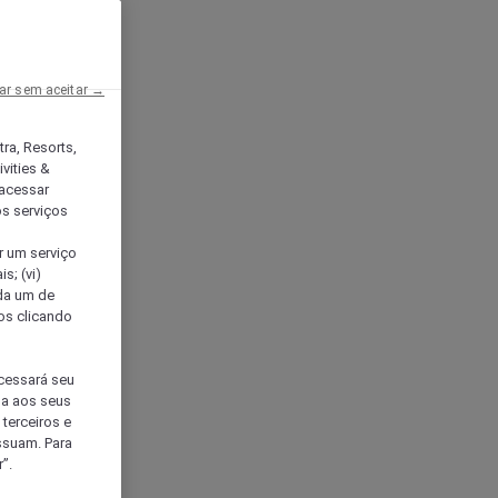
ar sem aceitar →
tra, Resorts,
vities &
acessar
os serviços
er um serviço
s; (vi)
ada um de
sos clicando
ocessará seu
da aos seus
terceiros e
ssuam. Para
”.