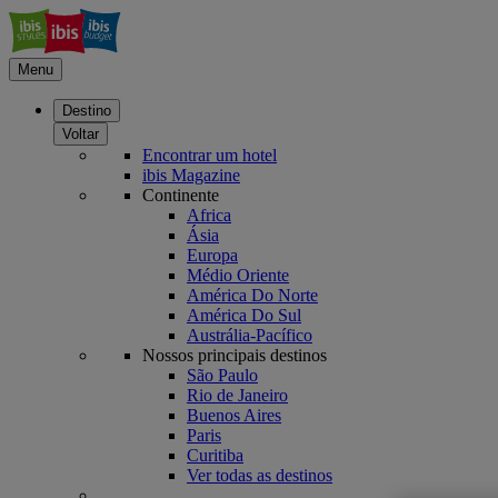
Menu
Destino
Voltar
Encontrar um hotel
ibis Magazine
Continente
Africa
Ásia
Europa
Médio Oriente
América Do Norte
América Do Sul
Austrália-Pacífico
Nossos principais destinos
São Paulo
Rio de Janeiro
Buenos Aires
Paris
Curitiba
Ver todas as destinos