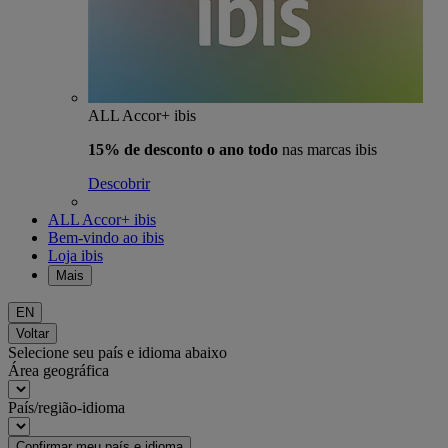
ALL Accor+ ibis
15% de desconto o ano todo
nas marcas ibis
Descobrir
ALL Accor+ ibis
Bem-vindo ao ibis
Loja ibis
Mais
EN
Voltar
Selecione seu país e idioma abaixo
Área geográfica
País/região-idioma
Confirmar meu país e idioma