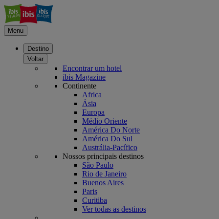
Menu
Destino
Voltar
Encontrar um hotel
ibis Magazine
Continente
Africa
Ásia
Europa
Médio Oriente
América Do Norte
América Do Sul
Austrália-Pacífico
Nossos principais destinos
São Paulo
Rio de Janeiro
Buenos Aires
Paris
Curitiba
Ver todas as destinos