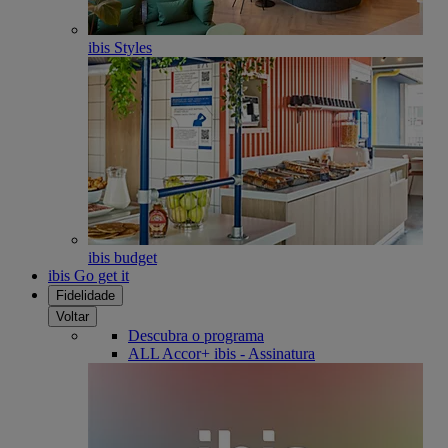
ibis Styles
ibis budget
ibis Go get it
Fidelidade
Voltar
Descubra o programa
ALL Accor+ ibis - Assinatura