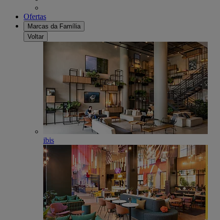
Ofertas
Marcas da Família
Voltar
ibis