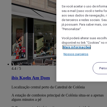
Se você aceitar o uso de inform
seu e-mail (caso você o tenha f
aos seus dados de navegação, re
de terceiros e redes sociais. S
já possuam. Para saber mais, co
“Personalizar”.
Você poderá alterar suas escolh
disponível no link "Cookies" no 
Mais informações
Nossos parceiros
Pers
4.4 / 5
ibis Koeln Am Dom
Localização central perto da Catedral de Colónia
A estação de comboios principal de Colónia situa-se a apenas
alguns minutos a pé