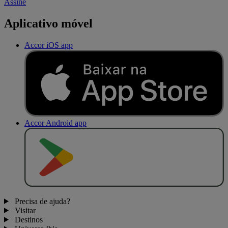
Assine
Aplicativo móvel
Accor iOS app
Accor Android app
D
I
S
P
O
N
Í
V
E
L
N
O
Precisa de ajuda?
Visitar
Destinos