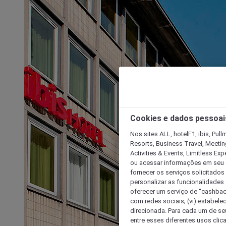
Cookies e dados pessoai
Nos sites ALL, hotelF1, ibis, Pul
Resorts, Business Travel, Meetin
Activities & Events, Limitless Ex
ou acessar informações em seu di
fornecer os serviços solicitados
personalizar as funcionalidades d
oferecer um serviço de “cashback
com redes sociais; (vi) estabele
direcionada. Para cada um de seu
entre esses diferentes usos clic