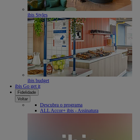
ibis Styles
ibis budget
ibis Go get it
Fidelidade
Voltar
Descubra o programa
ALL Accor+ ibis - Assinatura