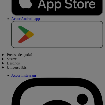
Accor Android app
D
I
S
P
O
N
Í
V
E
L
N
O
Precisa de ajuda?
Visitar
Destinos
Universo ibis
Accor Instagram