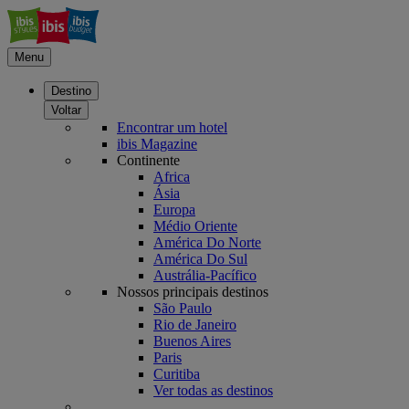
Menu
Destino
Voltar
Encontrar um hotel
ibis Magazine
Continente
Africa
Ásia
Europa
Médio Oriente
América Do Norte
América Do Sul
Austrália-Pacífico
Nossos principais destinos
São Paulo
Rio de Janeiro
Buenos Aires
Paris
Curitiba
Ver todas as destinos