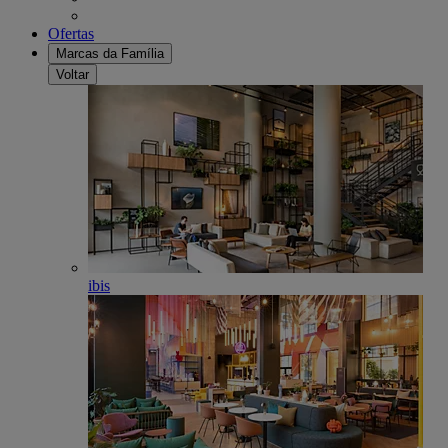
Ofertas
Marcas da Família
Voltar
ibis