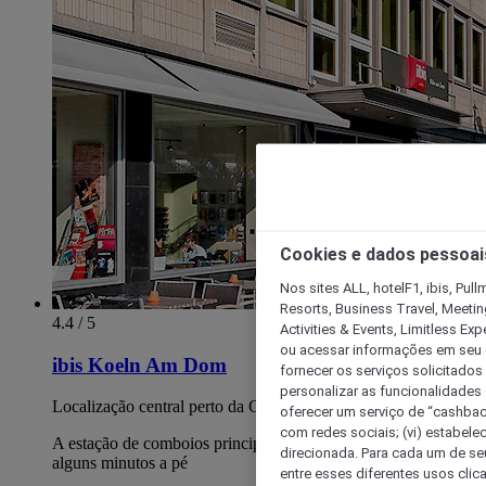
Cookies e dados pessoai
Nos sites ALL, hotelF1, ibis, Pul
Resorts, Business Travel, Meetin
4.4 / 5
Activities & Events, Limitless Ex
ou acessar informações em seu di
ibis Koeln Am Dom
fornecer os serviços solicitados
personalizar as funcionalidades d
Localização central perto da Catedral de Colónia
oferecer um serviço de “cashback
com redes sociais; (vi) estabele
A estação de comboios principal de Colónia situa-se a apenas
direcionada. Para cada um de seu
alguns minutos a pé
entre esses diferentes usos clic