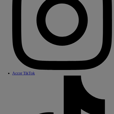
Accor TikTok