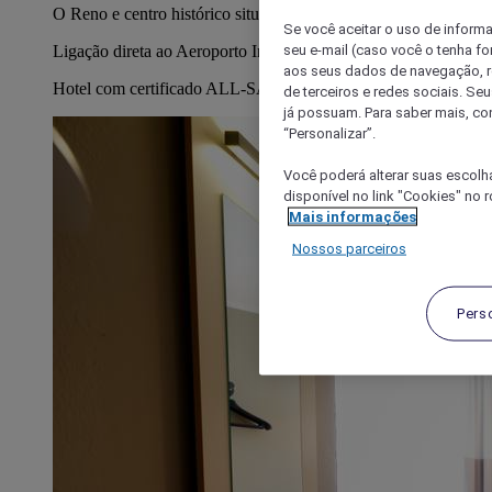
O Reno e centro histórico situam-se nas proximidades
Se você aceitar o uso de inform
seu e-mail (caso você o tenha f
Ligação direta ao Aeroporto Internacional de Colónia/Bona
aos seus dados de navegação, re
Hotel com certificado ALL-SAFE
de terceiros e redes sociais. S
já possuam. Para saber mais, co
“Personalizar”.
Você poderá alterar suas escolh
disponível no link "Cookies" no 
Mais informações
Nossos parceiros
Pers