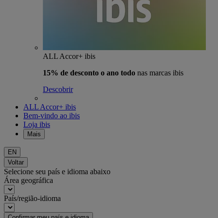
ALL Accor+ ibis
15% de desconto o ano todo
nas marcas ibis
Descobrir
ALL Accor+ ibis
Bem-vindo ao ibis
Loja ibis
Mais
EN
Voltar
Selecione seu país e idioma abaixo
Área geográfica
País/região-idioma
Confirmar meu país e idioma