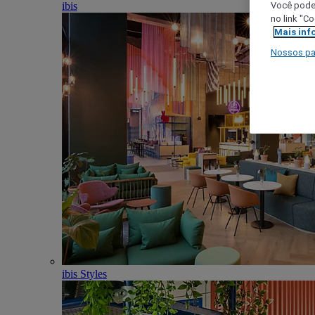
ibis
Você poder
no link "C
Mais inf
Nossos pa
ibis Styles