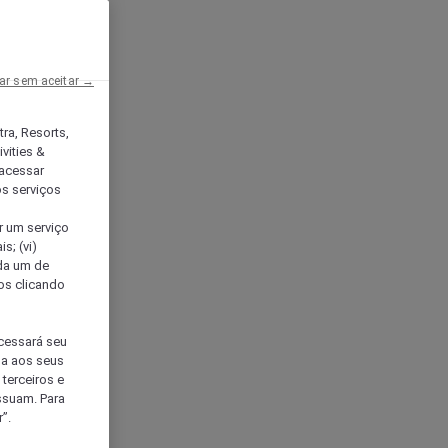
ar sem aceitar →
tra, Resorts,
vities &
acessar
os serviços
er um serviço
s; (vi)
ada um de
sos clicando
ocessará seu
da aos seus
terceiros e
ssuam. Para
”.