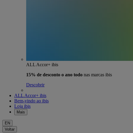
ALL Accor+ ibis
15% de desconto o ano todo
nas marcas ibis
Descobrir
ALL Accor+ ibis
Bem-vindo ao ibis
Loja ibis
Mais
EN
Voltar