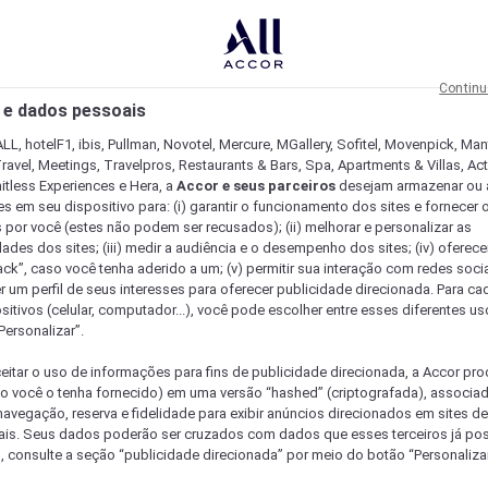
Continu
 e dados pessoais
LL, hotelF1, ibis, Pullman, Novotel, Mercure, MGallery, Sofitel, Movenpick, Man
ravel, Meetings, Travelpros, Restaurants & Bars, Spa, Apartments & Villas, Acti
mitless Experiences e Hera, a
Accor e seus parceiros
desejam armazenar ou 
s em seu dispositivo para: (i) garantir o funcionamento dos sites e fornecer 
s por você (estes não podem ser recusados); (ii) melhorar e personalizar as
dades dos sites; (iii) medir a audiência e o desempenho dos sites; (iv) oferec
ck”, caso você tenha aderido a um; (v) permitir sua interação com redes sociai
r um perfil de seus interesses para oferecer publicidade direcionada. Para c
sitivos (celular, computador...), você pode escolher entre esses diferentes u
Personalizar”.
eitar o uso de informações para fins de publicidade direcionada, a Accor pr
so você o tenha fornecido) em uma versão “hashed” (criptografada), associa
avegação, reserva e fidelidade para exibir anúncios direcionados em sites de 
ais. Seus dados poderão ser cruzados com dados que esses terceiros já po
, consulte a seção “publicidade direcionada” por meio do botão “Personalizar