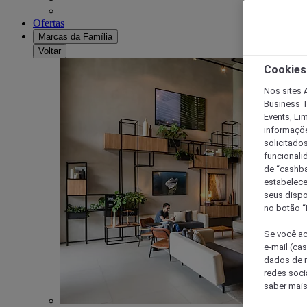
Ofertas
Marcas da Família
Voltar
Cookies
Nos sites A
Business T
Events, Li
informaçõe
solicitado
funcionali
de “cashba
estabelece
seus dispo
no botão “
Se você ac
e-mail (ca
dados de n
redes soci
saber mais