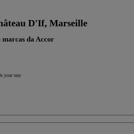
âteau D'If, Marseille
5 marcas da Accor
ok your stay