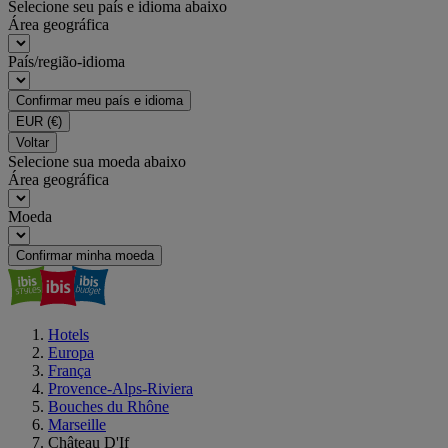
Selecione seu país e idioma abaixo
Área geográfica
País/região-idioma
Confirmar meu país e idioma
EUR
(€)
Voltar
Selecione sua moeda abaixo
Área geográfica
Moeda
Confirmar minha moeda
Hotels
Europa
França
Provence-Alps-Riviera
Bouches du Rhône
Marseille
Château D'If