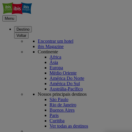
Menu
Destino
Voltar
Encontrar um hotel
ibis Magazine
Continente
Africa
Ásia
Europa
Médio Oriente
América Do Norte
América Do Sul
Austrália-Pacífico
Nossos principais destinos
São Paulo
Rio de Janeiro
Buenos Aires
Paris
Curitiba
Ver todas as destinos