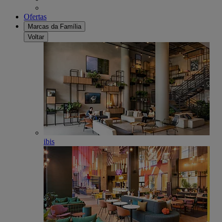
Ofertas
Marcas da Família
Voltar
ibis