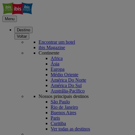
Menu
Destino
Voltar
Encontrar um hotel
ibis Magazine
Continente
Africa
Ásia
Europa
Médio Oriente
América Do Norte
América Do Sul
Austrália-Pacífico
Nossos principais destinos
São Paulo
Rio de Janeiro
Buenos Aires
Paris
Curitiba
Ver todas as destinos