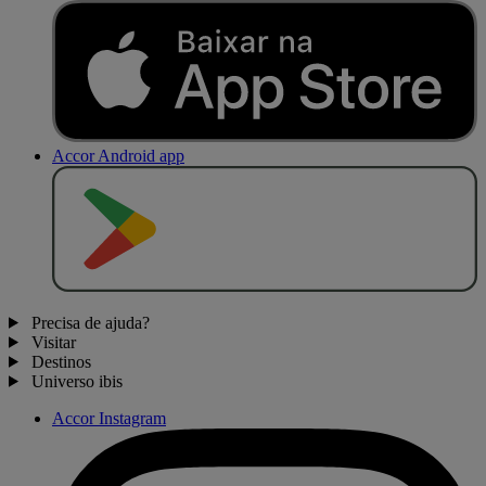
Accor Android app
D
I
S
P
O
N
Í
V
E
L
N
O
Precisa de ajuda?
Visitar
Destinos
Universo ibis
Accor Instagram