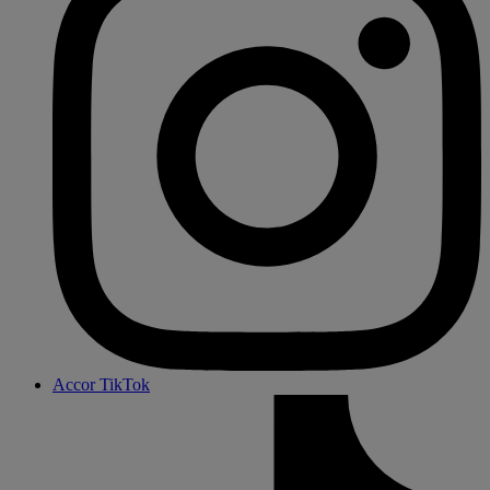
Accor TikTok