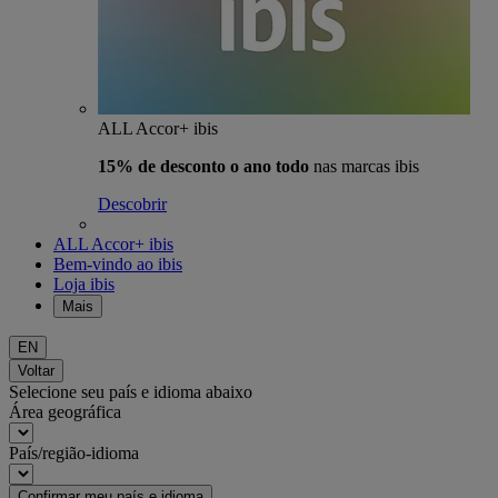
ALL Accor+ ibis
15% de desconto o ano todo
nas marcas ibis
Descobrir
ALL Accor+ ibis
Bem-vindo ao ibis
Loja ibis
Mais
EN
Voltar
Selecione seu país e idioma abaixo
Área geográfica
País/região-idioma
Confirmar meu país e idioma