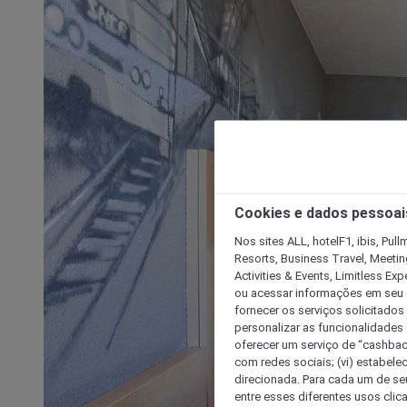
Cookies e dados pessoai
Nos sites ALL, hotelF1, ibis, Pul
Resorts, Business Travel, Meetin
Activities & Events, Limitless Ex
ou acessar informações em seu di
fornecer os serviços solicitados
personalizar as funcionalidades d
oferecer um serviço de “cashback
com redes sociais; (vi) estabele
direcionada. Para cada um de seu
entre esses diferentes usos clic