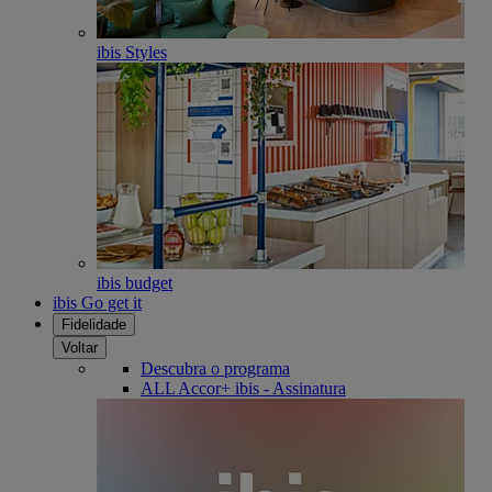
ibis Styles
ibis budget
ibis Go get it
Fidelidade
Voltar
Descubra o programa
ALL Accor+ ibis - Assinatura