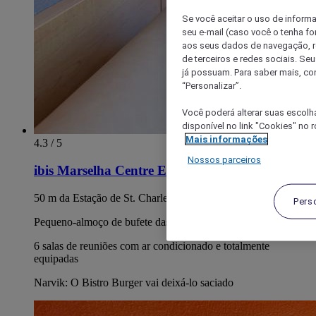
Se você aceitar o uso de inform
seu e-mail (caso você o tenha f
aos seus dados de navegação, re
de terceiros e redes sociais. S
já possuam. Para saber mais, co
“Personalizar”.
Você poderá alterar suas escolh
disponível no link "Cookies" no 
Mais informações
4.3 / 5
Nossos parceiros
ibis Marselha Centre Estação Saint Charles
50 m da Estação de St. Charles (1 min a pé)
Pers
Pequeno-almoço de bufete das 04:00 às 10:00.
6 salas de reuniões com ar condicionado e totalmente
equipadas
Narvik: O Bistro Burger vai deixá-lo saciado