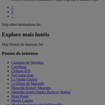
1
2
〉
Skip other destinations list
Explore mais hotéis
Skip Pontos de interesse list
Pontos de interesse
Calanque de Morgiou
Castellane
Château D'If
Fort Saint-Jean
La Vieille Charité
Le Dôme de Marseille
Marseille History Museum
Marseille-Saint-Charles Railway Station
Mont Puget
Musée Cantini
Musée des beaux-arts de Marseille