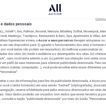
Continu
 e dados pessoais
LL, hotelF1, ibis, Pullman, Novotel, Mercure, MGallery, Sofitel, Movenpick, Man
ravel, Meetings, Travelpros, Restaurants & Bars, Spa, Apartments & Villas, Acti
mitless Experiences e Hera, a
Accor e seus parceiros
desejam armazenar ou 
s em seu dispositivo para: (i) garantir o funcionamento dos sites e fornecer 
s por você (estes não podem ser recusados); (ii) melhorar e personalizar as
dades dos sites; (iii) medir a audiência e o desempenho dos sites; (iv) oferec
ck”, caso você tenha aderido a um; (v) permitir sua interação com redes sociai
r um perfil de seus interesses para oferecer publicidade direcionada. Para c
sitivos (celular, computador...), você pode escolher entre esses diferentes u
Personalizar”.
eitar o uso de informações para fins de publicidade direcionada, a Accor pr
so você o tenha fornecido) em uma versão “hashed” (criptografada), associa
avegação, reserva e fidelidade para exibir anúncios direcionados em sites de 
ais. Seus dados poderão ser cruzados com dados que esses terceiros já po
, consulte a seção “publicidade direcionada” por meio do botão “Personalizar