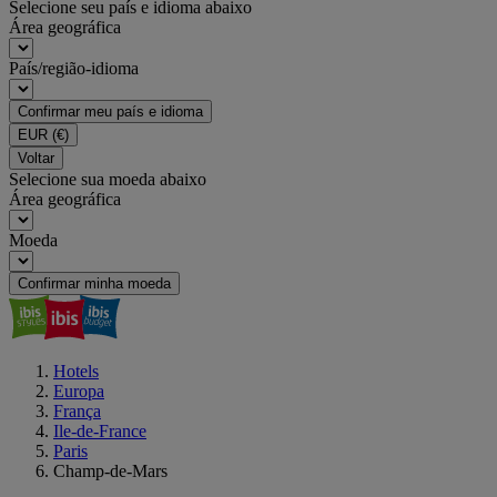
Selecione seu país e idioma abaixo
Área geográfica
País/região-idioma
Confirmar meu país e idioma
EUR
(€)
Voltar
Selecione sua moeda abaixo
Área geográfica
Moeda
Confirmar minha moeda
Hotels
Europa
França
Ile-de-France
Paris
Champ-de-Mars