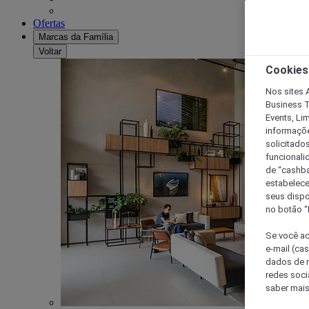
Ofertas
Marcas da Família
Voltar
Cookies
Nos sites A
Business T
Events, Li
informaçõe
solicitado
funcionali
de “cashba
estabelece
seus dispo
no botão “
Se você ac
e-mail (ca
dados de n
redes soci
saber mais