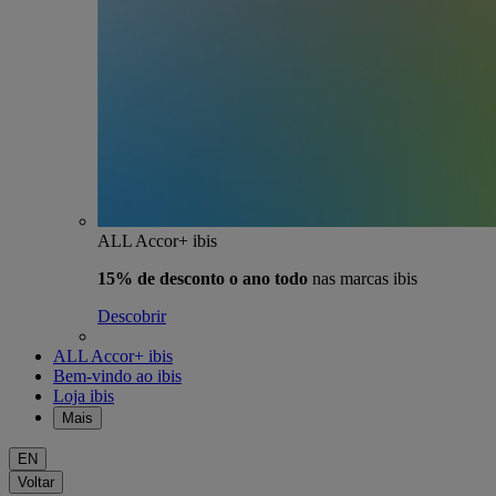
ALL Accor+ ibis
15% de desconto o ano todo
nas marcas ibis
Descobrir
ALL Accor+ ibis
Bem-vindo ao ibis
Loja ibis
Mais
EN
Voltar