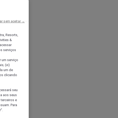
ar sem aceitar →
tra, Resorts,
vities &
acessar
os serviços
er um serviço
s; (vi)
ada um de
sos clicando
ocessará seu
da aos seus
terceiros e
ssuam. Para
”.