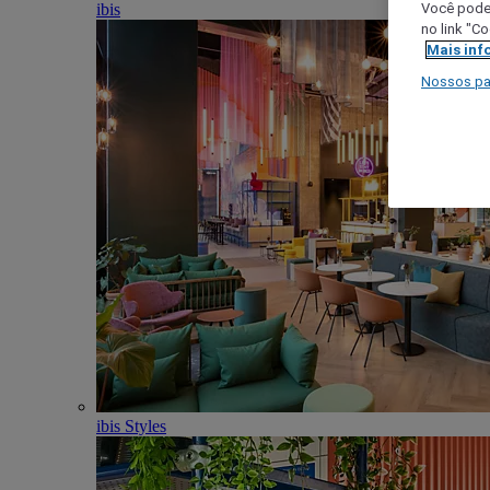
ibis
Você poder
no link "C
Mais inf
Nossos pa
ibis Styles