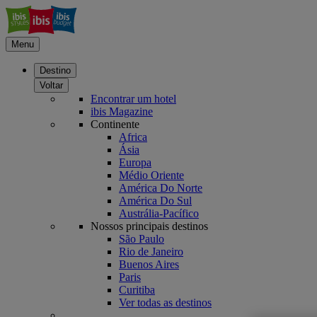
Menu
Destino
Voltar
Encontrar um hotel
ibis Magazine
Continente
Africa
Ásia
Europa
Médio Oriente
América Do Norte
América Do Sul
Austrália-Pacífico
Nossos principais destinos
São Paulo
Rio de Janeiro
Buenos Aires
Paris
Curitiba
Ver todas as destinos