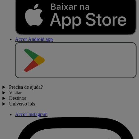
Accor Android app
D
I
S
P
O
N
Í
V
E
L
N
O
Precisa de ajuda?
Visitar
Destinos
Universo ibis
Accor Instagram