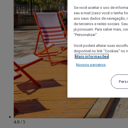
Se você aceitar o uso de inform
seu e-mail (caso você o tenha f
aos seus dados de navegação, re
de terceiros e redes sociais. S
já possuam. Para saber mais, co
“Personalizar”.
Você poderá alterar suas escolh
disponível no link "Cookies" no 
Mais informações
Nossos parceiros
Pers
4.0 / 5