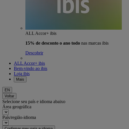
ALL Accor+ ibis
15% de desconto o ano todo
nas marcas ibis
Descobrir
ALL Accor+ ibis
Bem-vindo ao ibis
Loja ibis
Mais
EN
Voltar
Selecione seu país e idioma abaixo
Área geográfica
País/região-idioma
Confirmar meu país e idioma