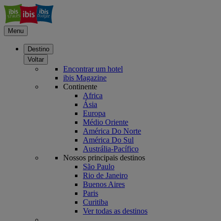
Menu
Destino
Voltar
Encontrar um hotel
ibis Magazine
Continente
Africa
Ásia
Europa
Médio Oriente
América Do Norte
América Do Sul
Austrália-Pacífico
Nossos principais destinos
São Paulo
Rio de Janeiro
Buenos Aires
Paris
Curitiba
Ver todas as destinos