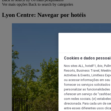
Ver mais opções
Back to search by categories
Lyon Centre: Navegar por hotéis
Cookies e dados pessoai
Nos sites ALL, hotelF1, ibis, Pul
Resorts, Business Travel, Meetin
Activities & Events, Limitless Ex
ou acessar informações em seu di
fornecer os serviços solicitados
personalizar as funcionalidades d
oferecer um serviço de “cashback
com redes sociais; (vi) estabele
direcionada. Para cada um de seu
entre esses diferentes usos clic