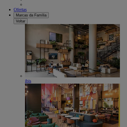
Ofertas
Marcas da Família
Voltar
ibis