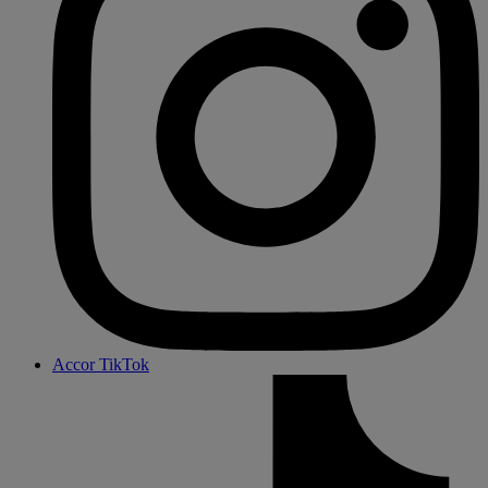
Accor TikTok