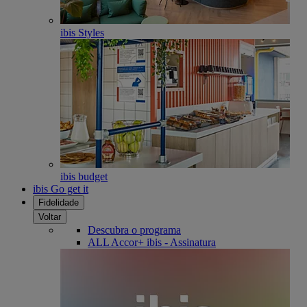
ibis Styles
ibis budget
ibis Go get it
Fidelidade
Voltar
Descubra o programa
ALL Accor+ ibis - Assinatura