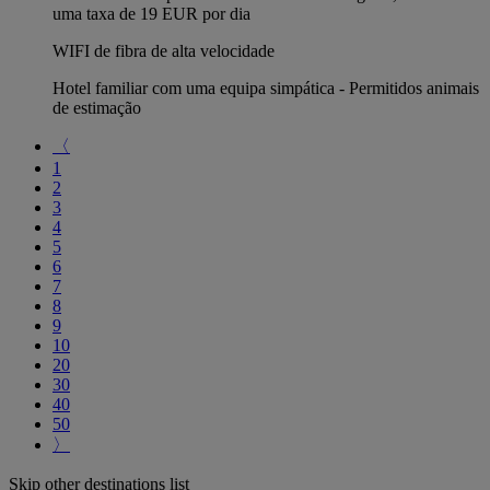
uma taxa de 19 EUR por dia
WIFI de fibra de alta velocidade
Hotel familiar com uma equipa simpática - Permitidos animais
de estimação
〈
1
2
3
4
5
6
7
8
9
10
20
30
40
50
〉
Skip other destinations list