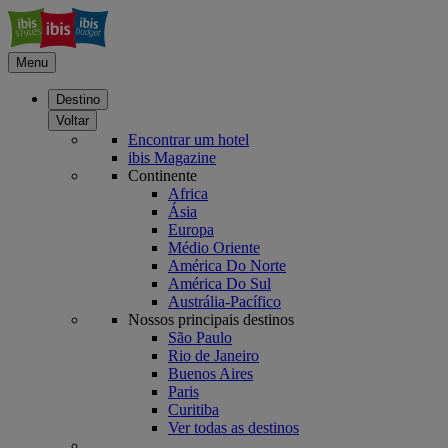
Menu
Destino
Voltar
Encontrar um hotel
ibis Magazine
Continente
Africa
Ásia
Europa
Médio Oriente
América Do Norte
América Do Sul
Austrália-Pacífico
Nossos principais destinos
São Paulo
Rio de Janeiro
Buenos Aires
Paris
Curitiba
Ver todas as destinos