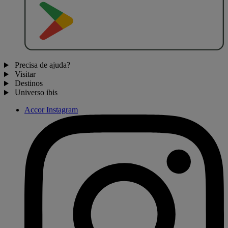
D
I
S
P
O
N
Í
V
E
L
N
O
Precisa de ajuda?
Visitar
Destinos
Universo ibis
Accor Instagram