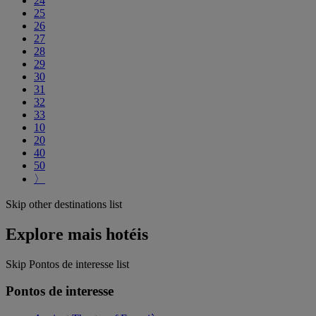
24
25
26
27
28
29
30
31
32
33
10
20
40
50
〉
Skip other destinations list
Explore mais hotéis
Skip Pontos de interesse list
Pontos de interesse