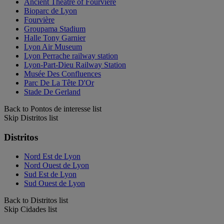
Ancient Theatre of Fourvière
Bioparc de Lyon
Fourvière
Groupama Stadium
Halle Tony Garnier
Lyon Air Museum
Lyon Perrache railway station
Lyon-Part-Dieu Railway Station
Musée Des Confluences
Parc De La Tête D'Or
Stade De Gerland
Back to Pontos de interesse list
Skip Distritos list
Distritos
Nord Est de Lyon
Nord Ouest de Lyon
Sud Est de Lyon
Sud Ouest de Lyon
Back to Distritos list
Skip Cidades list