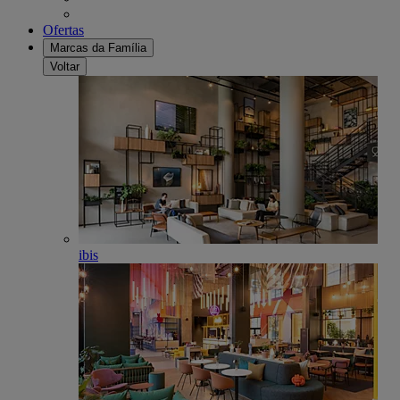
Ofertas
Marcas da Família
Voltar
ibis