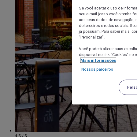
Se você aceitar o uso de inform
seu e-mail (caso você o tenha f
aos seus dados de navegação, re
de terceiros e redes sociais. S
já possuam. Para saber mais, co
“Personalizar”.
Você poderá alterar suas escolh
disponível no link "Cookies" no 
Mais informações
Nossos parceiros
Pers
4.5 / 5