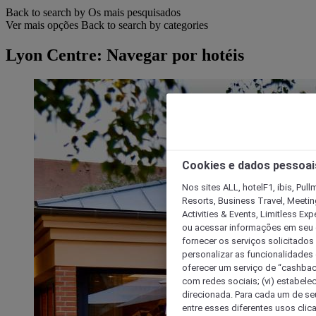
Back to search by Os mais pesquisados
Ver mais opções
Back to search by categories
Lyon Centre: Navegar por hotéis
Cookies e dados pessoai
Nos sites ALL, hotelF1, ibis, Pul
Resorts, Business Travel, Meetin
Activities & Events, Limitless Ex
ou acessar informações em seu di
fornecer os serviços solicitados
personalizar as funcionalidades d
oferecer um serviço de “cashback
com redes sociais; (vi) estabele
direcionada. Para cada um de seu
entre esses diferentes usos clic