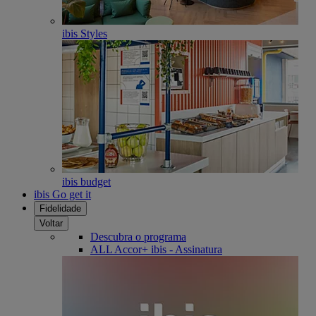
ibis Styles
ibis budget
ibis Go get it
Fidelidade
Voltar
Descubra o programa
ALL Accor+ ibis - Assinatura