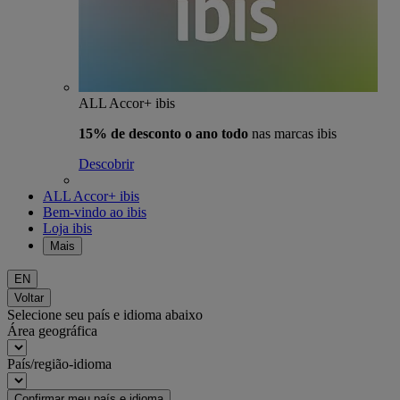
ALL Accor+ ibis
15% de desconto o ano todo
nas marcas ibis
Descobrir
ALL Accor+ ibis
Bem-vindo ao ibis
Loja ibis
Mais
EN
Voltar
Selecione seu país e idioma abaixo
Área geográfica
País/região-idioma
Confirmar meu país e idioma